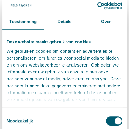
Signaleringen Omgevingswet
·
23 juli 2026
Marije van Mannekes
Toestemming
Details
Over
Cassatie
Cassatievlog #171 | Uitzondering op het
Deze website maakt gebruik van cookies
terugverwijsverbod bij de WAMCA?
We gebruiken cookies om content en advertenties te
·
23 juli 2026
Dauphine Delger
personaliseren, om functies voor social media te bieden
en om ons websiteverkeer te analyseren. Ook delen we
informatie over uw gebruik van onze site met onze
Cassatie
partners voor social media, adverteren en analyse. Deze
Cassatievlog #170 | Gokkers krijgen geen geld
partners kunnen deze gegevens combineren met andere
terug
informatie die u aan ze heeft verstrekt of die ze hebben
·
16 juli 2026
Jerre de Jong
verzameld op basis van uw gebruik van hun services.
Cassatie
Toestemmingsselectie
Noodzakelijk
Cassatievlog #169 | Gezag van gewijsde in