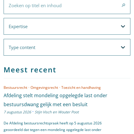
Expertise
Expertise
Filteropties
Met filters voor
Expertise
en
Thema's
Type content
Type content
Filteropties
Meest recent
Bestuursrecht
·
Omgevingsrecht
·
Toezicht en handhaving
Afdeling stelt mondeling opgelegde last onder
bestuursdwang gelijk met een besluit
·
7 augustus 2026
Stijn Visch
en
Wouter Poot
De Afdeling bestuursrechtspraak heeft op 5 augustus 2026
geoordeeld dat tegen een mondeling opgelegde last onder