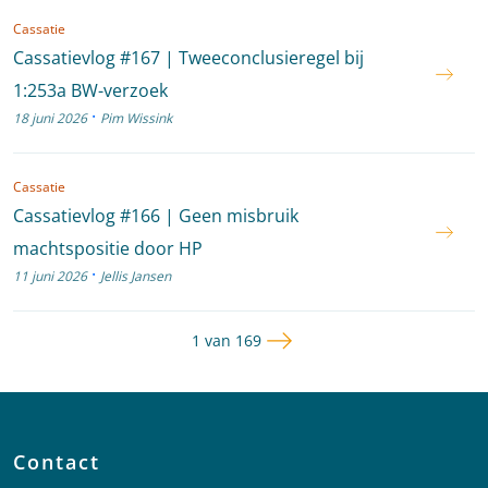
Cassatie
Cassatievlog #167 | Tweeconclusieregel bij
1:253a BW-verzoek
·
18 juni 2026
Pim Wissink
Cassatie
Cassatievlog #166 | Geen misbruik
machtspositie door HP
·
11 juni 2026
Jellis Jansen
Volgende pagina
Pagina
1 van 169
Contact