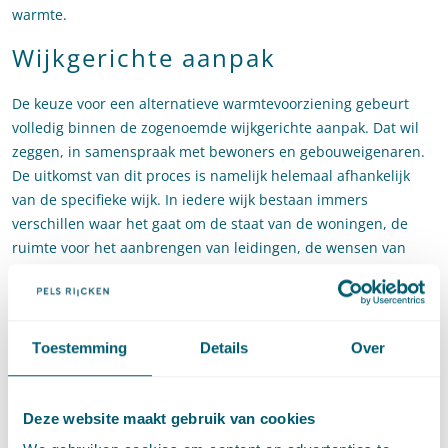
warmte.
Wijkgerichte aanpak
De keuze voor een alternatieve warmtevoorziening gebeurt
volledig binnen de zogenoemde wijkgerichte aanpak. Dat wil
zeggen, in samenspraak met bewoners en gebouweigenaren.
De uitkomst van dit proces is namelijk helemaal afhankelijk
van de specifieke wijk. In iedere wijk bestaan immers
verschillen waar het gaat om de staat van de woningen, de
ruimte voor het aanbrengen van leidingen, de wensen van
bewoners en andere uitdagingen. Daarbij zullen gemeenten
een vorm van participatie moeten kiezen waarin burgers en
bedrijven hun stem kunnen laten horen. Die participatie wordt
vormgegeven door middel van instrumenten uit de
Toestemming
Details
Over
Omgevingswet. Het Omgevingsbesluit schrijft daarbij niet zelf
voor hoe de participatie moet plaatsvinden, noch wat het
beoogde doel is. Wel bevat het de plicht voor gemeenten,
Deze website maakt gebruik van cookies
provincies en waterschappen om participatiebeleid op te