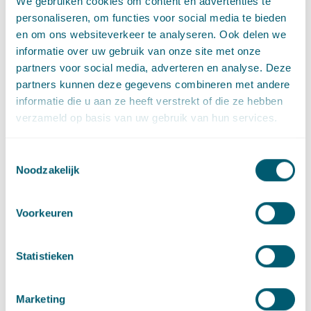
We gebruiken cookies om content en advertenties te
stellen waarin wordt vastgelegd hoe participatie wordt
personaliseren, om functies voor social media te bieden
vormgegeven en welke eisen daarbij gelden. Een meer
en om ons websiteverkeer te analyseren. Ook delen we
structurele inbedding loopt via het (nog niet voor
informatie over uw gebruik van onze site met onze
besluitvorming geagendeerde)
wetsvoorstel Versterking
partners voor social media, adverteren en analyse. Deze
participatie op decentraal niveau
. Op dit moment biedt de
partners kunnen deze gegevens combineren met andere
mede op basis van de ervaringen in de proeftuinen
informatie die u aan ze heeft verstrekt of die ze hebben
aardgasvrije wijken opgestelde
Handreiking Participatie
de
verzameld op basis van uw gebruik van hun services.
nodige houvast.
Het wetsvoorstel ziet overigens op zowel woningen (koop/huur)
Toestemmingsselectie
Noodzakelijk
als op de utiliteitsbouw, waaronder het maatschappelijk
vastgoed zoals scholen en ziekenhuizen.
‘Opt-out’-mogelijkheid
Voorkeuren
De wijkgerichte aanpak betekent ook dat woning- en
Statistieken
gebouweigenaren niet verplicht zijn om aan te sluiten op het
collectieve alternatief voor aardgas dat de gemeente kiest. Er
Marketing
blijft een ‘opt-out’-mogelijkheid bestaan waarbij kan worden