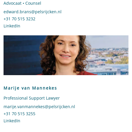
Advocaat • Counsel
Stuur een e-mail naar Edward Brans
edward.brans@pelsrijcken.nl
Bel naar Edward Brans
+31 70 515 3232
LinkedIn
profiel van Edward Brans
Marije van Mannekes
Professional Support Lawyer
Stuur een e-mail naar Marije van Mannekes
marije.vanmannekes@pelsrijcken.nl
Bel naar Marije van Mannekes
+31 70 515 3255
LinkedIn
profiel van Marije van Mannekes