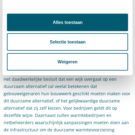
gekozen voor een ander alternatief, mits dat alternatief
minimaal even duurzaam (en dus gelijkwaardig) is. Hierbij valt
te denken aan de situatie waarin een woning wordt verwarmd
Alles toestaan
door middel van een warmtepomp, in een wijk die
aangewezen is om op een warmtenet aangesloten te worden.
De regels in het omgevingsplan van de gemeente kunnen niet
Selectie toestaan
zover gaan dat deze individuele keuzevrijheid verdwijnt. Om
dit zeker te stellen bevat het wetsvoorstel de grondslag om via
een AMvB instructieregels ten aanzien van die keuzevrijheid
Weigeren
vorm te geven.
Het daadwerkelijke besluit dat een wijk overgaat op een
duurzaam alternatief zal veelal betekenen dat
gebouweigenaren hun bouwwerk geschikt moeten maken voor
dit duurzame alternatief, of het gelijkwaardige duurzame
alternatief dat zij zelf kiezen. Voor bedrijven geldt dit op
dezelfde wijze. Daarnaast zullen warmtebedrijven en
netbeheerders waarschijnlijk aanpassingen moeten doen aan
de infrastructuur om de duurzame warmtevoorziening