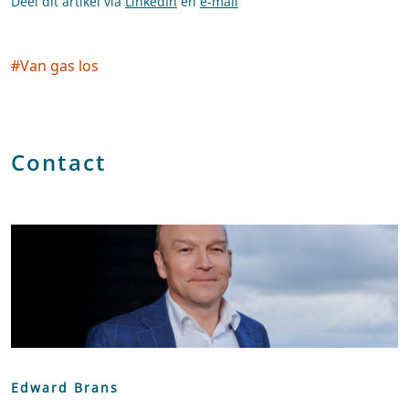
Deel dit artikel via
LinkedIn
en
e-mail
#
Van gas los
Social tags
Contact
Edward Brans