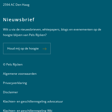
2594 AC Den Haag
Nieuwsbrief
Wilt u via de nieuwsbrieven, whitepapers, blogs en evenementen op de
hoogte blijven van Pels Rijcken?
Houd mij op de hoogte
© Pels Rijcken
Juridische informatie
Algemene voorwaarden
Privacyverklaring
Disclaimer
Klachten- en geschillenregeling advocatuur
Klachten- en geschillenregeling Wki