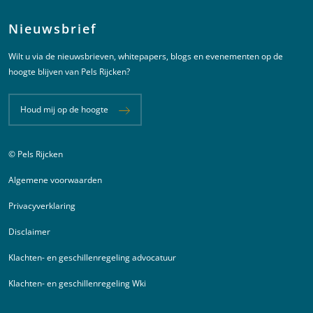
Nieuwsbrief
Wilt u via de nieuwsbrieven, whitepapers, blogs en evenementen op de
hoogte blijven van Pels Rijcken?
Houd mij op de hoogte
© Pels Rijcken
Juridische informatie
Algemene voorwaarden
Privacyverklaring
Disclaimer
Klachten- en geschillenregeling advocatuur
Klachten- en geschillenregeling Wki