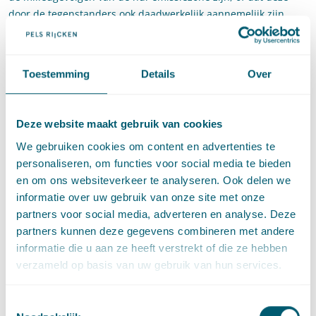
door de tegenstanders ook daadwerkelijk aannemelijk zijn
gemaakt. Bijvoorbeeld door middel van milieuonderzoek.
Naar het oordeel van de rechtbank zijn deze eisers dus in
Toestemming
Details
Over
ieder geval al daarom ontvankelijk in hun beroep tegen het
besluit.
De rechtbank Rotterdam (
ECLI:NL:RBROT:2025:6262
) heeft te
Deze website maakt gebruik van cookies
maken met een andere casus en is daarbij minder overtuigd.
We gebruiken cookies om content en advertenties te
Het gaat in deze zaak om een drietal beroepen van één eiseres
personaliseren, om functies voor social media te bieden
tegen de weigering of de verlening van een wijziging van de
en om ons websiteverkeer te analyseren. Ook delen we
vergunning op grond van de Wet beheer
informatie over uw gebruik van onze site met onze
rijkswaterstaatswerken ten behoeve van het plaatsen van extra
partners voor social media, adverteren en analyse. Deze
elektrische laadpalen op verschillende verzorgingsplaatsen.
partners kunnen deze gegevens combineren met andere
Eiseres heeft geen zienswijze ingediend. Voor de vraag of zij
informatie die u aan ze heeft verstrekt of die ze hebben
toch als ontvankelijk in haar beroep moet worden aangemerkt
verzameld op basis van uw gebruik van hun services.
is het dus relevant of het besluit onder de reikwijdte van het
verdrag van Aarhus valt.
Toestemmingsselectie