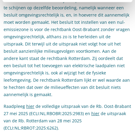
Oost-Brabant en Rotterdam lijken op een andere manier licht
te schijnen op dezelfde beoordeling, namelijk wanneer een
besluit omgevingsrechtelijk is, en, in hoeverre dit aannemelijk
moet worden gemaakt. Het besluit tot instellen van een nul-
emissiezone is voor de rechtbank Oost-Brabant zonder vragen
omgevingsrechtelijk, althans zo is te herleiden uit de
uitspraak. Dit terwijl uit de uitspraak niet volgt hoe uit het
besluit aanzienlijke milieugevolgen voortkomen. Aan de
andere kant staat de rechtbank Rotterdam. Zij oordeelt dat
een besluit tot het toevoegen van elektrische laadpalen niet
omgevingsrechtelijk is, ook al wijzigt het de fysieke
leefomgeving. De rechtbank Rotterdam lijkt er wel waarde aan
te hechten dat over de milieueffecten van dit besluit niets
aannemelijk is gemaakt.
Raadpleeg
hier
de volledige uitspraak van de Rb. Oost-Brabant
27 mei 2025 (ECLI:NL:RBOBR:2025:2983) en
hier
de uitspraak
van de Rb. Rotterdam van 28 mei 2025
(ECLI:NL:RBROT:2025:6262).