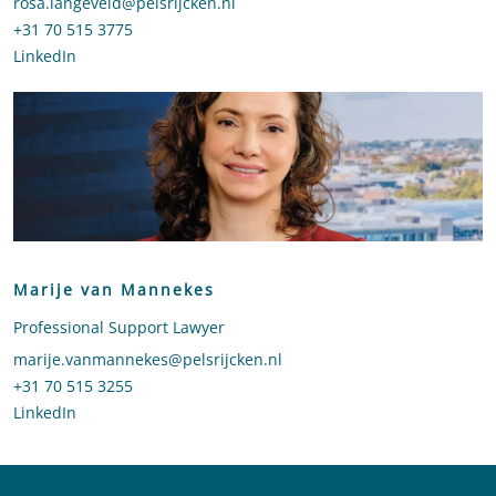
Stuur een e-mail naar Rosa Langeveld
rosa.langeveld@pelsrijcken.nl
Bel naar Rosa Langeveld
+31 70 515 3775
LinkedIn
profiel van Rosa Langeveld
Marije van Mannekes
Professional Support Lawyer
Stuur een e-mail naar Marije van Mannekes
marije.vanmannekes@pelsrijcken.nl
Bel naar Marije van Mannekes
+31 70 515 3255
LinkedIn
profiel van Marije van Mannekes