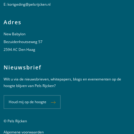
E:
kortgeding@pelsrijcken.nl
Adres
New Babylon
Bezuidenhoutseweg 57
2594 AC Den Haag
Nieuwsbrief
Wilt u via de nieuwsbrieven, whitepapers, blogs en evenementen op de
hoogte blijven van Pels Rijcken?
Houd mij op de hoogte
© Pels Rijcken
Juridische informatie
Algemene voorwaarden