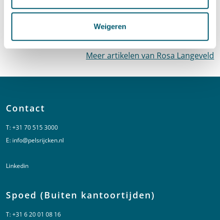
van verkeersveiligheid
·
27 maart 2025
Rosa Langeveld
en
Unique Franssen
Weigeren
Meer artikelen van Rosa Langeveld
Contact
T:
+31 70 515 3000
E:
info@pelsrijcken.nl
Linkedin
Spoed (Buiten kantoortijden)
T:
+31 6 20 01 08 16