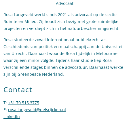
Advocaat
Rosa Langeveld werkt sinds 2021 als advocaat op de sectie
Ruimte en Milieu. Zij houdt zich bezig met grote ruimtelijke
projecten en verdiept zich in het natuurbeschermingsrecht.
Rosa studeerde zowel Internationaal publiekrecht als
Geschiedenis van politiek en maatschappij aan de Universiteit
van Utrecht. Daarnaast woonde Rosa tijdelijk in Melbourne
waar zij een minor volgde. Tijdens haar studie liep Rosa
verschillende stages binnen de advocatuur. Daarnaast werkte
zijn bij Greenpeace Nederland.
Contact
T
:
+31 70 515 3775
Bel naar Rosa Langeveld
E
:
rosa.langeveld@pelsrijcken.nl
Stuur een e-mail naar Rosa Lan
LinkedIn
Ga naar het LinkedIn profiel van Rosa Langeveld