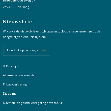
Bezuidenhoutseweg 57
2594 AC Den Haag
Nieuwsbrief
Wilt u via de nieuwsbrieven, whitepapers, blogs en evenementen op de
hoogte blijven van Pels Rijcken?
Houd mij op de hoogte
© Pels Rijcken
Juridische informatie
Algemene voorwaarden
Privacyverklaring
Disclaimer
Klachten- en geschillenregeling advocatuur