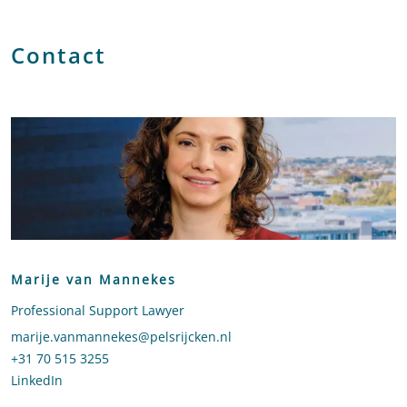
Contact
Marije van Mannekes
Professional Support Lawyer
Stuur een e-mail naar Marije van Mannekes
marije.vanmannekes@pelsrijcken.nl
Bel naar Marije van Mannekes
+31 70 515 3255
LinkedIn
profiel van Marije van Mannekes