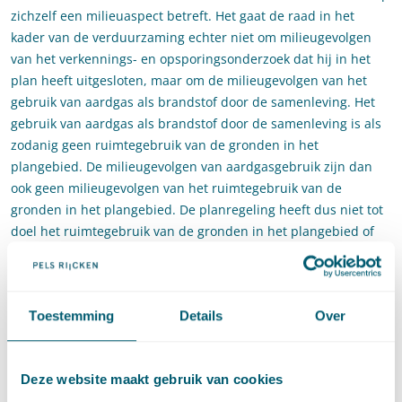
zichzelf een milieuaspect betreft. Het gaat de raad in het
kader van de verduurzaming echter niet om milieugevolgen
van het verkennings- en opsporingsonderzoek dat hij in het
plan heeft uitgesloten, maar om de milieugevolgen van het
gebruik van aardgas als brandstof door de samenleving. Het
gebruik van aardgas als brandstof door de samenleving is als
zodanig geen ruimtegebruik van de gronden in het
plangebied. De milieugevolgen van aardgasgebruik zijn dan
ook geen milieugevolgen van het ruimtegebruik van de
gronden in het plangebied. De planregeling heeft dus niet tot
doel het ruimtegebruik van de gronden in het plangebied of
de invloed van dat ruimtegebruik op de omliggende gronden
te regelen. Daarom komt de Afdeling tot het oordeel dat er met
het verwezenlijken van het energiebeleid geen ruimtelijk
Toestemming
Details
Over
relevant doel is gediend en dat de gemeenteraad dit ten
onrechte in het bestemmingsplan heeft willen regelen.
Verder oordeelt de Afdeling dat het verkennings- en
Deze website maakt gebruik van cookies
opsporingsonderzoek als zodanig naar redelijkerwijs valt aan