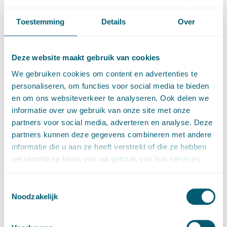
wordt door producenten van verpakkingen aan gemeenten
betaald voor de inzameling van plastic en metalen
Toestemming
Details
Over
verpakkingen (blikjes) en drankenkartons via de PMD-
afvalbakken.
Deze website maakt gebruik van cookies
Producenten van textiel kunnen er echter ook voor kiezen om
daarnaast een eigen inzamelsysteem voor textiel op te zetten.
We gebruiken cookies om content en advertenties te
Daarbij wordt producenten ook de mogelijkheid gelaten een
personaliseren, om functies voor social media te bieden
producentenorganisatie op te richten waarmee collectief
en om ons websiteverkeer te analyseren. Ook delen we
invulling gegeven kan worden aan de verantwoordelijkheden
informatie over uw gebruik van onze site met onze
die voortvloeien uit het Besluit UPV textiel. Binnen zo’n
partners voor social media, adverteren en analyse. Deze
producentenorganisatie kunnen producenten afspraken
partners kunnen deze gegevens combineren met andere
maken die bindend kunnen worden gemaakt voor de hele
informatie die u aan ze heeft verstrekt of die ze hebben
sector door middel van een algemeenverbindendverklaring
verzameld op basis van uw gebruik van hun services.
(AVV) door het Rijk.
Toestemmingsselectie
Wettelijke en handhaafbare
Noodzakelijk
doelstellingen