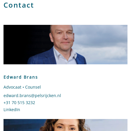
Contact
Edward Brans
Advocaat • Counsel
Stuur een e-mail naar Edward Brans
edward.brans@pelsrijcken.nl
Bel naar Edward Brans
+31 70 515 3232
LinkedIn
profiel van Edward Brans