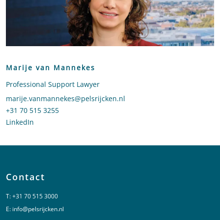
Marije van Mannekes
Professional Support Lawyer
Stuur een e-mail naar Marije van Mannekes
marije.vanmannekes@pelsrijcken.nl
Bel naar Marije van Mannekes
+31 70 515 3255
LinkedIn
profiel van Marije van Mannekes
Contact
T:
+31 70 515 3000
E:
info@pelsrijcken.nl