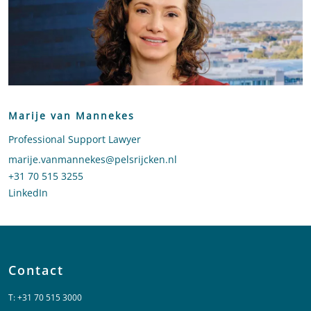
Marije van Mannekes
Professional Support Lawyer
Stuur een e-mail naar Marije van Mannekes
marije.vanmannekes@pelsrijcken.nl
Bel naar Marije van Mannekes
+31 70 515 3255
LinkedIn
profiel van Marije van Mannekes
Contact
T:
+31 70 515 3000