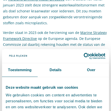
januari 2023 stelt deze strengere waterkwaliteitsnormen met
als doel schoner kraanwater voor iedereen. Dit zou moeten
gebeuren door aanpak van zorgwekkende verontreinigende
stoffen zoals microplastics.
Verder staat in 2023 ook de herziening van de
Marine Strategy
Framework Directive
op de Europese agenda. De Europese
Commissie zal daarbij rekening houden met de status van de
implementatie van EU-wetgeving inzake de belangrijkste
bronnen van vervuiling en de noodzaak om plastic en ander
zwerfafval, onderwatergeluid en verontreinigende stoffen te
verminderen.
Toestemming
Details
Over
Horizon Europe
Deze website maakt gebruik van cookies
Horizon Europe
is het belangrijkste EU-
We gebruiken cookies om content en advertenties te
financieringsprogramma voor onderzoek en innovatie tot 2027.
personaliseren, om functies voor social media te bieden
Op 12 mei jl. is het definitieve Horizon Europe-akkoord
en om ons websiteverkeer te analyseren. Ook delen we
gepubliceerd.