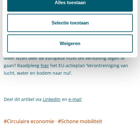
pesticiden en nutriënten, met name via innovaties en
Alles toestaan
uitwisseling van kennis. Het doel is ervoor te zorgen dat tegen
2030 75% van de Europese bodem in een gezonde staat
Selectie toestaan
verkeert. De derde missie inzake ‘Klimaatneutrale en slimme
steden’ richt zich op het ondersteunen van 100 steden in hun
transitie naar klimaatneutraliteit tegen 2030. Via deze weg
Weigeren
wordt ook luchtverontreiniging aangepakt.
Meer lezen over de Europese inzet om vervuiling tegen te
gaan? Raadpleeg
hier
het EU-actieplan ‘Verontreiniging van
lucht, water en bodem naar nul’.
Deel dit artikel via
LinkedIn
en
e-mail
#
Circulaire economie
·
#
Schone mobiliteit
Social tags