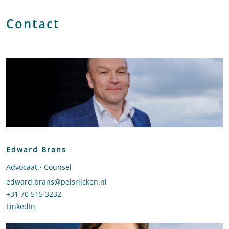
Contact
Edward Brans
Advocaat • Counsel
Stuur een e-mail naar Edward Brans
edward.brans@pelsrijcken.nl
Bel naar Edward Brans
+31 70 515 3232
LinkedIn
profiel van Edward Brans