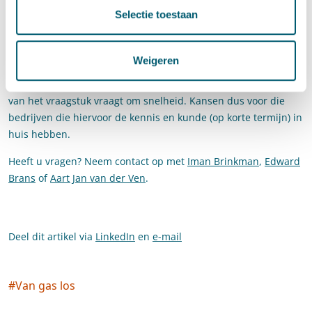
eenduidig. Immers, bij veel opties zijn nog kanttekeningen te
Selectie toestaan
plaatsen en bovendien gaan de technische ontwikkelingen zo
snel dat het moeilijk te bepalen is welke infrastructuur
toekomstbestendig zal blijken. Hoe dan ook zullen de
Weigeren
installatiebranche en andere bedrijven een essentiële rol
vervullen bij de vervanging van gasaansluitingen. De urgentie
van het vraagstuk vraagt om snelheid. Kansen dus voor die
bedrijven die hiervoor de kennis en kunde (op korte termijn) in
huis hebben.
Heeft u vragen? Neem contact op met
Iman Brinkman
,
Edward
Brans
of
Aart Jan van der Ven
.
Deel dit artikel via
LinkedIn
en
e-mail
#
Van gas los
Social tags