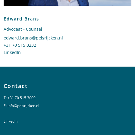
Edward Brans
Advocaat • Counsel
Stuur een e-mail naar Edward Brans
edward.brans@pelsrijcken.nl
Bel naar Edward Brans
+31 70 515 3232
LinkedIn
profiel van Edward Brans
Contact
T:
+31 70 515 3000
E:
info@pelsrijcken.nl
Linkedin