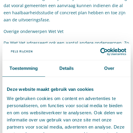
dat vooral gemeenten een aanvraag kunnen indienen die al
een haalbaarheidsstudie of concreet plan hebben en toe zijn
aan de uitvoeringsfase.
Overige onderwerpen Wet Vet
De Wet Vet adresseert ook een aantal andere onderwerpen. Zo
worden de rol en taken van de netbeheerders verduidelijkt. De
wet legt vast welke activiteiten wel en niet door
netwerkbedrijven mogen worden uitgevoerd en regelt dat de
Toestemming
Details
Over
taken van de netwerkbedrijven (tijdelijk) verder kunnen
worden uitgebreid via een algemene maatregel van bestuur.
Daarmee krijgen netwerkbedrijven meer mogelijkheden om bij
Deze website maakt gebruik van cookies
te dragen aan de energietransitie.
We gebruiken cookies om content en advertenties te
Andere zaken die met de wetswijziging worden geregeld, zijn
personaliseren, om functies voor social media te bieden
onder meer de mogelijkheid om bestaande
en om ons websiteverkeer te analyseren. Ook delen we
hoogspanningsverbindingen gedeeltelijk te verplaatsen of
informatie over uw gebruik van onze site met onze
onder de grond te leggen (verkabelen), wanneer ze te dicht bij
partners voor social media, adverteren en analyse. Deze
woningen staan. Ook worden de regels voor de