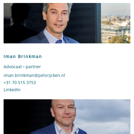
Iman Brinkman
Advocaat • partner
Stuur een e-mail naar Iman Brinkman
iman.brinkman@pelsrijcken.nl
Bel naar Iman Brinkman
+31 70 515 3753
LinkedIn
profiel van Iman Brinkman