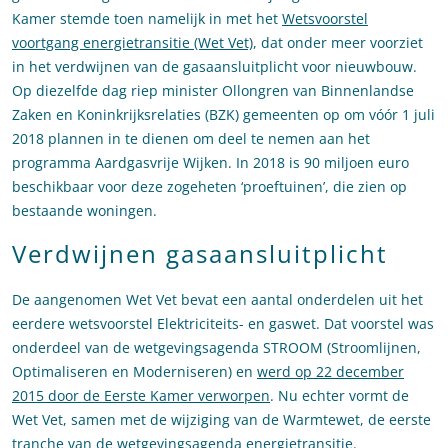
Kamer stemde toen namelijk in met het
Wetsvoorstel
voortgang energietransitie (Wet Vet)
, dat onder meer voorziet
in het verdwijnen van de gasaansluitplicht voor nieuwbouw.
Op diezelfde dag riep minister Ollongren van Binnenlandse
Zaken en Koninkrijksrelaties (BZK) gemeenten op om vóór 1 juli
2018 plannen in te dienen om deel te nemen aan het
programma Aardgasvrije Wijken. In 2018 is 90 miljoen euro
beschikbaar voor deze zogeheten ‘proeftuinen’, die zien op
bestaande woningen.
Verdwijnen gasaansluitplicht
De aangenomen Wet Vet bevat een aantal onderdelen uit het
eerdere wetsvoorstel Elektriciteits- en gaswet. Dat voorstel was
onderdeel van de wetgevingsagenda STROOM (Stroomlijnen,
Optimaliseren en Moderniseren) en
werd op 22 december
2015 door de Eerste Kamer verworpen
. Nu echter vormt de
Wet Vet, samen met de wijziging van de Warmtewet, de eerste
tranche van de wetgevingsagenda energietransitie.