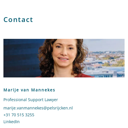
Contact
Marije van Mannekes
Professional Support Lawyer
Stuur een e-mail naar Marije van Mannekes
marije.vanmannekes@pelsrijcken.nl
Bel naar Marije van Mannekes
+31 70 515 3255
LinkedIn
profiel van Marije van Mannekes