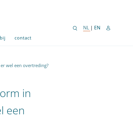
ENGLISH SITE 
NL
NEDERLANDSE SITE
|
EN
bij
contact
 er wel een overtreding?
norm in
el een