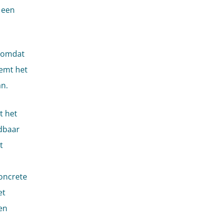
 een
p omdat
eemt het
an.
t het
rdbaar
t
concrete
et
en