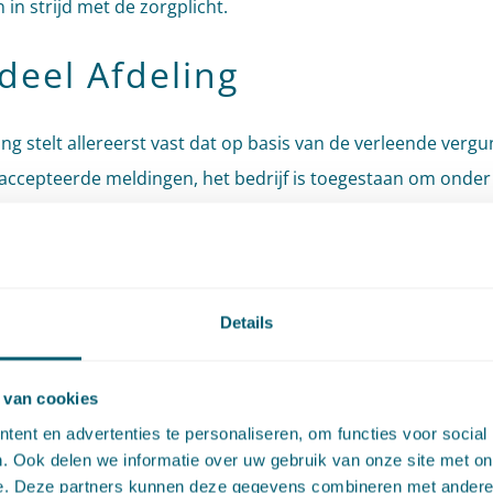
in strijd met de zorgplicht.
deel Afdeling
ing stelt allereerst vast dat op basis van de verleende verg
accepteerde meldingen, het bedrijf is toegestaan om onde
 mest te vergisten en digestaat op te slaan. Weliswaar is hi
urruimte’ vergund, maar een aantal vergunde activiteiten h
elijk samen met zekere geuremissies, aldus de Afdeling. D
sies vormden voor het college kennelijk geen beletsel de 
Details
ngen te verlenen of de meldingen te accepteren en hebben
toe geleid dat het college aanvullende geurvoorschriften a
 van cookies
ngen heeft verbonden.
ent en advertenties te personaliseren, om functies voor social
. Ook delen we informatie over uw gebruik van onze site met on
 oordeel van de Afdeling mocht het bedrijf er daarom op
e. Deze partners kunnen deze gegevens combineren met andere i