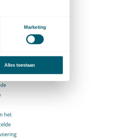
dingen
erkt en
Marketing
 bepalen
een of
d 3 van
Alles toestaan
 de
e
n het
telde
voering