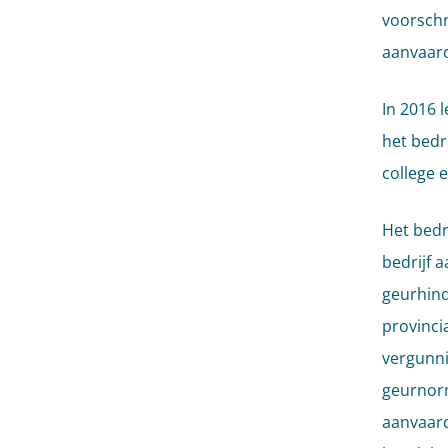
voorschr
aanvaard
In 2016 
het bedr
college 
Het bedr
bedrijf 
geurhind
provincia
vergunni
geurnor
aanvaard