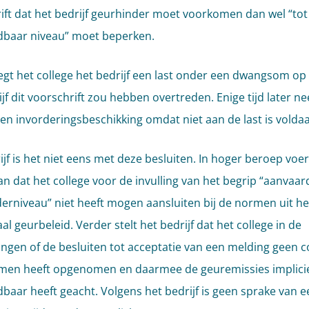
ift dat het bedrijf geurhinder moet voorkomen dan wel “tot
baar niveau” moet beperken.
legt het college het bedrijf een last onder een dwangsom o
ijf dit voorschrift zou hebben overtreden. Enige tijd later n
een invorderingsbeschikking omdat niet aan de last is volda
ijf is het niet eens met deze besluiten. In hoger beroep voer
aan dat het college voor de invulling van het begrip “aanvaa
erniveau” niet heeft mogen aansluiten bij de normen uit he
al geurbeleid. Verder stelt het bedrijf dat het college in de
ngen of de besluiten tot acceptatie van een melding geen 
men heeft opgenomen en daarmee de geuremissies implici
baar heeft geacht. Volgens het bedrijf is geen sprake van e