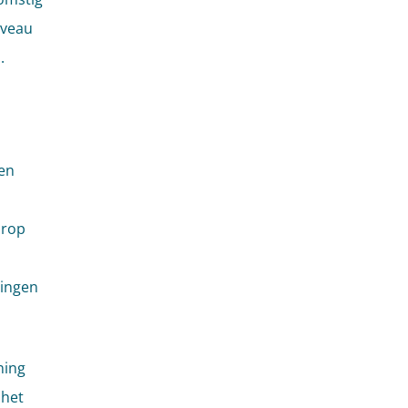
iveau
.
en
arop
dingen
ning
 het