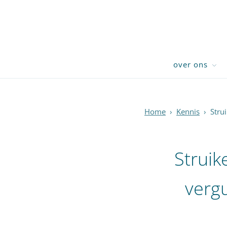
over ons
Home
›
Kennis
›
Stru
Struik
vergu