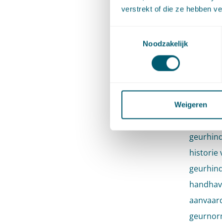
verstrekt of die ze hebben v
vertrouw
zou hand
Toestemmingsselectie
Noodzakelijk
zij niet 
van het 
onvoldo
Volgens 
Weigeren
het Acti
geurhin
historie
geurhind
handhavi
aanvaard
geurnorm