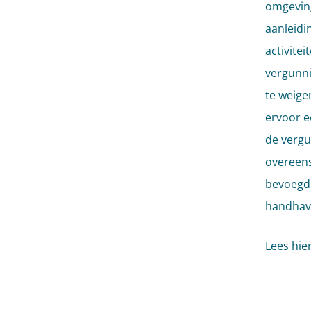
omgeving
aanleidi
activite
vergunni
te weige
ervoor e
de vergu
overeens
bevoegd 
handhav
Lees
hie