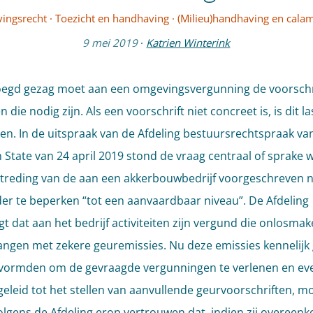
ingsrecht
·
Toezicht en handhaving
·
(Milieu)handhaving en calam
9 mei 2019
·
Katrien Winterink
egd gezag moet aan een omgevingsvergunning de voorschr
 die nodig zijn. Als een voorschrift niet concreet is, is dit la
n. In de uitspraak van de Afdeling bestuursrechtspraak va
 State van 24 april 2019 stond de vraag centraal of sprake 
treding van de aan een akkerbouwbedrijf voorgeschreven
er te beperken “tot een aanvaardbaar niveau”. De Afdeling
t dat aan het bedrijf activiteiten zijn vergund die onlosmake
gen met zekere geuremissies. Nu deze emissies kennelijk
 vormden om de gevraagde vergunningen te verlenen en e
eleid tot het stellen van aanvullende geurvoorschriften, m
volgens de Afdeling erop vertrouwen dat, indien zij overeen