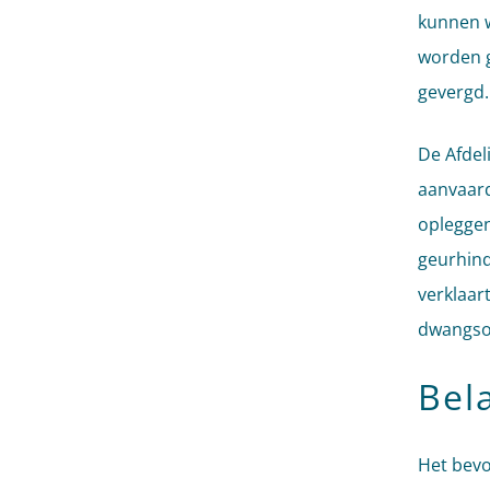
kunnen 
worden g
gevergd.
De Afdel
aanvaard
opleggen
geurhind
verklaar
dwangsom
Bel
Het bevo