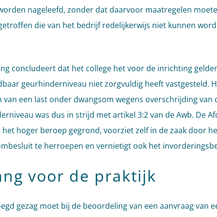
worden nageleefd, zonder dat daarvoor maatregelen moet
etroffen die van het bedrijf redelijkerwijs niet kunnen wor
ing concludeert dat het college het voor de inrichting gelde
baar geurhinderniveau niet zorgvuldig heeft vastgesteld. H
 van een last onder dwangsom wegens overschrijding van 
erniveau was dus in strijd met artikel 3:2 van de Awb. De Af
t het hoger beroep gegrond, voorziet zelf in de zaak door he
besluit te herroepen en vernietigt ook het invorderingsbes
ang voor de praktijk
egd gezag moet bij de beoordeling van een aanvraag van e