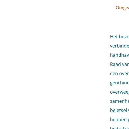
Omgev
Het bevo
verbinden
handhave
Raad van
een over
geurhind
overweeg
samenhan
beletsel
hebben g
bedrijf 