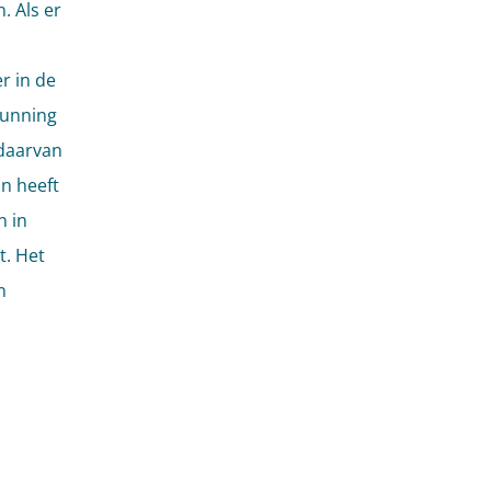
. Als er
r in de
gunning
 daarvan
n heeft
n in
t. Het
n