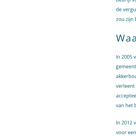
de vergu
zou zijn 
Waa
In 2005 
gemeente
akkerbou
verleent
acceptee
van het b
In 2012 
voor een