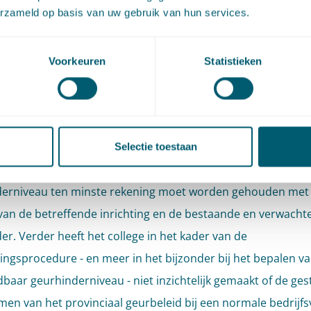
erzameld op basis van uw gebruik van hun services.
en dat, indien zij overeenkomstig de vergunningen en mel
elen, geurhinder tot een aanvaardbaar niveau zou zijn bep
Voorkeuren
Statistieken
zou handelen in strijd met het vergunningvoorschrift. Bij het
aanvaardbaar geurhinderniveau heeft het college hiermee g
ende rekening gehouden.
de Afdeling klemt dit te meer nu op grond van artikel 2.7a li
Selectie toestaan
viteitenbesluit er bij het bepalen van een aanvaardbaar
derniveau ten minste rekening moet worden gehouden met
 van de betreffende inrichting en de bestaande en verwacht
er. Verder heeft het college in het kader van de
ngsprocedure - en meer in het bijzonder bij het bepalen va
baar geurhinderniveau - niet inzichtelijk gemaakt of de ges
en van het provinciaal geurbeleid bij een normale bedrijfs