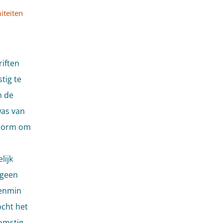
iteiten
iften
stig te
n de
was van
 norm om
lijk
 geen
venmin
ocht het
komstig