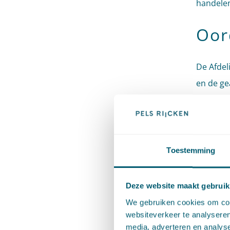
handelen 
Oor
De Afdel
en de ge
dierlijke
geen ‘ge
onlosmak
geuremis
Toestemming
vergunni
evenmin 
Deze website maakt gebruik
vergunni
We gebruiken cookies om cont
websiteverkeer te analyseren
Naar het
media, adverteren en analys