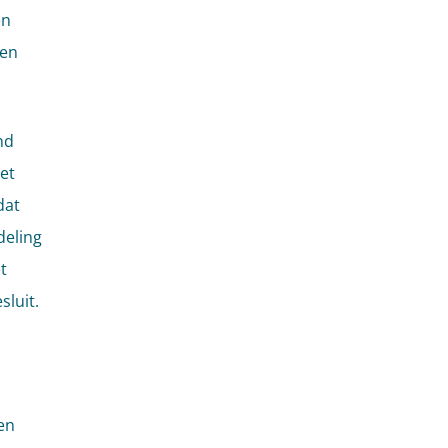
en
den
nd
et
dat
deling
t
luit.
en