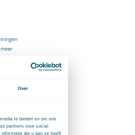
unningen
r meer
ermee
angt
eze
gevraagde
Over
 er
an de
 media te bieden en om ons
ze partners voor social
nformatie die u aan ze heeft