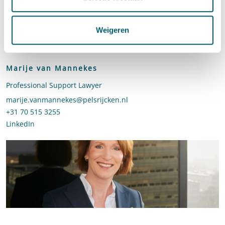
Weigeren
Marije van Mannekes
Professional Support Lawyer
Stuur een e-mail naar Marije van Mannekes
marije.vanmannekes@pelsrijcken.nl
Bel naar Marije van Mannekes
+31 70 515 3255
LinkedIn
profiel van Marije van Mannekes