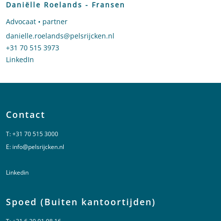
Daniëlle Roelands - Fransen
Advocaat • partner
Stuur een e-mail naar Daniëlle Roelands - Fransen
danielle.roelands@pelsrijcken.nl
Bel naar Daniëlle Roelands - Fransen
+31 70 515 3973
LinkedIn
profiel van Daniëlle Roelands - Fransen
Contact
T:
+31 70 515 3000
E:
info@pelsrijcken.nl
Linkedin
Spoed (Buiten kantoortijden)