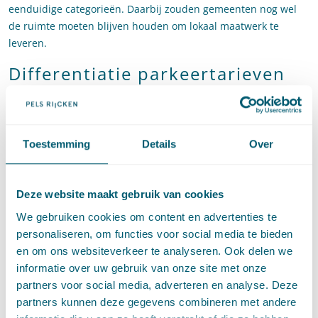
eenduidige categorieën. Daarbij zouden gemeenten nog wel
de ruimte moeten blijven houden om lokaal maatwerk te
leveren.
Differentiatie parkeertarieven
Ook het vaststellen van de hoogte van parkeertarieven is en
blijft een gemeentelijke bevoegdheid. Door het vaststellen van
lagere parkeertarieven voor emissieloze auto’s zouden meer
Toestemming
Details
Over
auto’s die belastend zijn voor het milieu uit de binnensteden
kunnen worden geweerd. Daartoe wordt op dit moment een
wijziging van artikel 225, achtste lid, van de Gemeentewet
Deze website maakt gebruik van cookies
voorbereid waarmee gemeenten de bevoegdheid krijgen om
We gebruiken cookies om content en advertenties te
voor emissieloze voertuigen lagere parkeertarieven te heffen
personaliseren, om functies voor social media te bieden
ten opzichte van overige voertuigen. Dit voorstel wordt met de
en om ons websiteverkeer te analyseren. Ook delen we
veertig grootste gemeenten, de Minister van Binnenlandse
informatie over uw gebruik van onze site met onze
Zaken en Koninkrijksrelaties (BZK) en de VNG verder
partners voor social media, adverteren en analyse. Deze
uitgewerkt en voor de zomer ter consultatie voorgelegd.
partners kunnen deze gegevens combineren met andere
Indiening bij de Tweede Kamer vindt naar verwachting in het