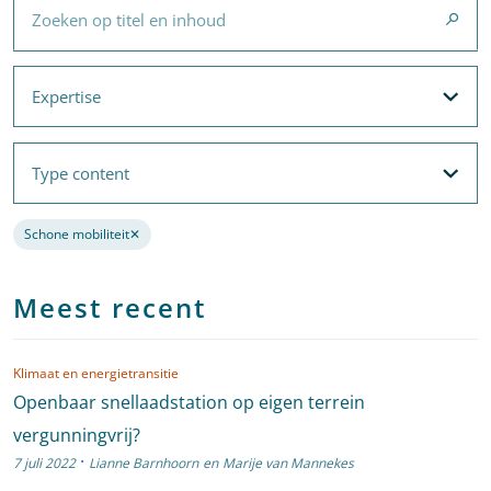
Expertise
Expertise
Filteropties
Met filters voor
Expertise
en
Thema's
Type content
Type content
Filteropties
Schone mobiliteit
✕
Verwijder de filter
Meest recent
Klimaat en energietransitie
Openbaar snellaadstation op eigen terrein
vergunningvrij?
·
7 juli 2022
Lianne Barnhoorn
en
Marije van Mannekes