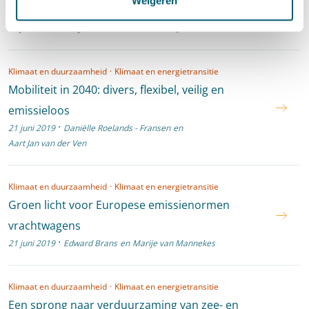
Weigeren
personenmobiliteit er in de toekomst uit?
·
12 juli 2019
Marije van Mannekes
en
Aart Jan van der Ven
Klimaat en duurzaamheid
·
Klimaat en energietransitie
Mobiliteit in 2040: divers, flexibel, veilig en
emissieloos
·
21 juni 2019
Daniëlle Roelands - Fransen
en
Aart Jan van der Ven
Klimaat en duurzaamheid
·
Klimaat en energietransitie
Groen licht voor Europese emissienormen
vrachtwagens
·
21 juni 2019
Edward Brans
en
Marije van Mannekes
Klimaat en duurzaamheid
·
Klimaat en energietransitie
Een sprong naar verduurzaming van zee- en