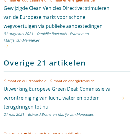
Klimaat en duurzaamheid
·
Klimaat en energietransitie
Gewijzigde Clean Vehicles Directive: stimuleren
van de Europese markt voor schone
wegvoertuigen via publieke aanbestedingen
·
31 augustus 2021
Daniëlle Roelands - Fransen
en
Marije van Mannekes
Overige 21 artikelen
Klimaat en duurzaamheid
·
Klimaat en energietransitie
Uitwerking Europese Green Deal: Commissie wil
verontreiniging van lucht, water en bodem
terugdringen tot nul
·
21 mei 2021
Edward Brans
en
Marije van Mannekes
Omgevingsrecht
·
Infrastructuur en mobiliteit
·