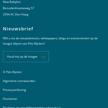
New Babylon
Bezuidenhoutseweg 57
2594 AC Den Haag
Nieuwsbrief
Wilt u via de nieuwsbrieven, whitepapers, blogs en evenementen op de
hoogte blijven van Pels Rijcken?
Houd mij op de hoogte
© Pels Rijcken
Juridische informatie
Algemene voorwaarden
Privacyverklaring
Disclaimer
Klachten- en geschillenregeling advocatuur