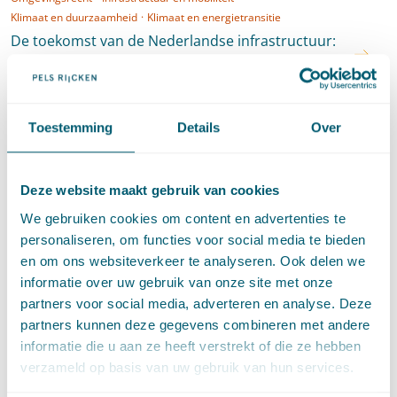
Klimaat en duurzaamheid
·
Klimaat en energietransitie
De toekomst van de Nederlandse infrastructuur:
schoon, stil en zuinig
·
19 mei 2021
Daniëlle Roelands - Fransen
en
Marije van Mannekes
Toestemming
Details
Over
Omgevingsrecht
·
Infrastructuur en mobiliteit
·
Klimaat en duurzaamheid
·
Klimaat en energietransitie
Deze website maakt gebruik van cookies
Duurzame ontwikkelingen in de
We gebruiken cookies om content en advertenties te
mobiliteitssector
personaliseren, om functies voor social media te bieden
·
11 november 2020
Daniëlle Roelands - Fransen
en
en om ons websiteverkeer te analyseren. Ook delen we
Marije van Mannekes
informatie over uw gebruik van onze site met onze
partners voor social media, adverteren en analyse. Deze
partners kunnen deze gegevens combineren met andere
Klimaat en duurzaamheid
·
Klimaat en energietransitie
informatie die u aan ze heeft verstrekt of die ze hebben
Goed voornemen in 2020: aantrekkelijker
verzameld op basis van uw gebruik van hun services.
duurzaam vervoer