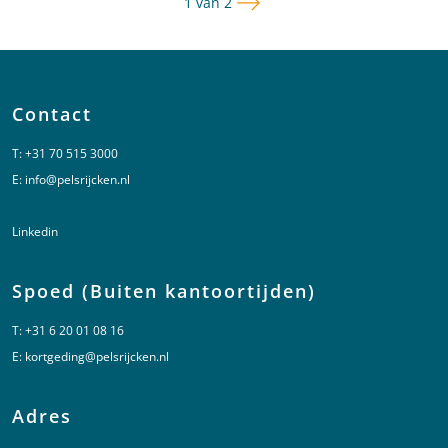
Volgende pagina
Pagina
1 van 2
Contact
T:
+31 70 515 3000
E:
info@pelsrijcken.nl
Linkedin
Spoed (Buiten kantoortijden)
T:
+31 6 20 01 08 16
E:
kortgeding@pelsrijcken.nl
Adres