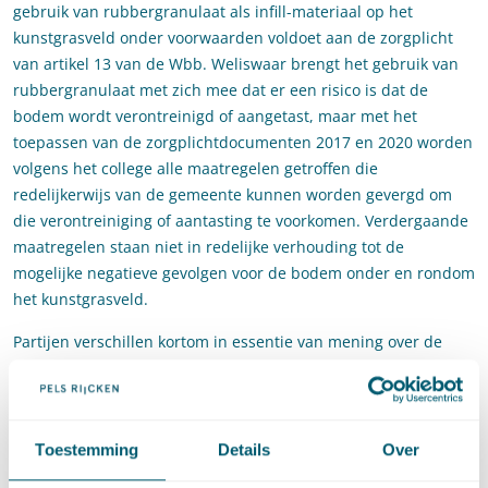
gebruik van rubbergranulaat als infill-materiaal op het
kunstgrasveld onder voorwaarden voldoet aan de zorgplicht
van artikel 13 van de Wbb. Weliswaar brengt het gebruik van
rubbergranulaat met zich mee dat er een risico is dat de
bodem wordt verontreinigd of aangetast, maar met het
toepassen van de zorgplichtdocumenten 2017 en 2020 worden
volgens het college alle maatregelen getroffen die
redelijkerwijs van de gemeente kunnen worden gevergd om
die verontreiniging of aantasting te voorkomen. Verdergaande
maatregelen staan niet in redelijke verhouding tot de
mogelijke negatieve gevolgen voor de bodem onder en rondom
het kunstgrasveld.
Partijen verschillen kortom in essentie van mening over de
vraag in hoeverre de gemeente op basis van de in artikel 13
van de Wbb vervatte zorgplicht verplicht is om alle
maatregelen te treffen die redelijkerwijs kunnen worden
gevergd om een verontreiniging of aantasting van de bodem te
Toestemming
Details
Over
voorkomen. De vraag is dus hoe ruim het preventieve deel van