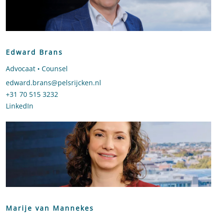
Edward Brans
Advocaat • Counsel
Stuur een e-mail naar Edward Brans
edward.brans@pelsrijcken.nl
Bel naar Edward Brans
+31 70 515 3232
LinkedIn
profiel van Edward Brans
Marije van Mannekes