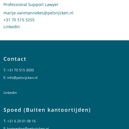
Professional Support Lawyer
Stuur een e-mail naar Marije van Mannekes
marije.vanmannekes@pelsrijcken.nl
Bel naar Marije van Mannekes
+31 70 515 3255
LinkedIn
profiel van Marije van Mannekes
Contact
T:
+31 70 515 3000
E:
info@pelsrijcken.nl
Linkedin
Spoed (Buiten kantoortijden)
T:
+31 6 20 01 08 16
E:
kortgeding@pelsrijcken.nl