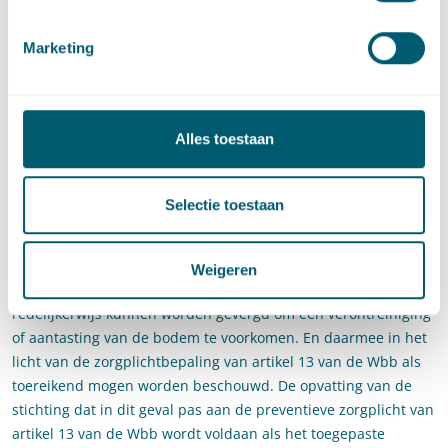
Echter, uit de tekst van artikel 13 van de Wbb, noch uit de
Marketing
wetsgeschiedenis en de totstandkoming daarvan, blijkt dat
toepassing van artikel 13 van de Wbb zodanig moet worden
opgevat dat iedere bodemverontreiniging en/of -aantasting
geheel en permanent voorkomen dient te worden, aldus de
Alles toestaan
Afdeling. Het gaat bij de in artikel 13 van de Wbb immers om
het nemen van alle maatregelen die redelijkerwijs kunnen
worden gevergd. In deze zaak mocht het college ervan uit gaan
Selectie toestaan
dat de maatregelen uit het zorgplichtdocument 2017 en 2020,
ook zonder het kunstgrasveld en/of het drainagesysteem
opnieuw te hoeven aanleggen, bij wijze van ‘stand der
Weigeren
techniek’ alle te treffen voorhanden maatregelen zijn die
redelijkerwijs kunnen worden gevergd om een verontreiniging
of aantasting van de bodem te voorkomen. En daarmee in het
licht van de zorgplichtbepaling van artikel 13 van de Wbb als
toereikend mogen worden beschouwd. De opvatting van de
stichting dat in dit geval pas aan de preventieve zorgplicht van
artikel 13 van de Wbb wordt voldaan als het toegepaste