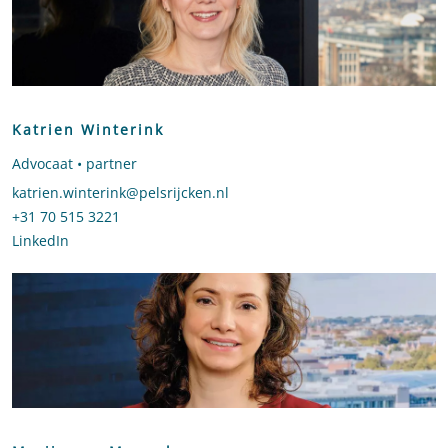
Katrien Winterink
Advocaat • partner
Stuur een e-mail naar Katrien Winterink
katrien.winterink@pelsrijcken.nl
Bel naar Katrien Winterink
+31 70 515 3221
LinkedIn
profiel van Katrien Winterink