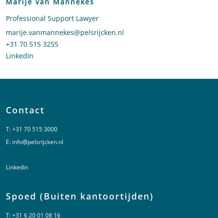
Marije van Mannekes
Professional Support Lawyer
Stuur een e-mail naar Marije van Mannekes
marije.vanmannekes@pelsrijcken.nl
Bel naar Marije van Mannekes
+31 70 515 3255
LinkedIn
profiel van Marije van Mannekes
Contact
T:
+31 70 515 3000
E:
info@pelsrijcken.nl
Linkedin
Spoed (Buiten kantoortijden)
T:
+31 6 20 01 08 16