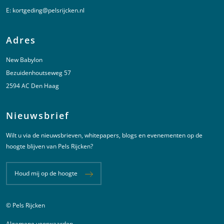
E:
kortgeding@pelsrijcken.nl
Adres
New Babylon
Bezuidenhoutseweg 57
2594 AC Den Haag
Nieuwsbrief
Wilt u via de nieuwsbrieven, whitepapers, blogs en evenementen op de
hoogte blijven van Pels Rijcken?
Houd mij op de hoogte
© Pels Rijcken
Juridische informatie
Algemene voorwaarden