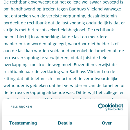
De rechtbank overweegt dat het college weliswaar bevoegd is
om handhavend op treden tegen Badhuys Vlieland vanwege
het ontbreken van de vereiste vergunning, desalniettemin
oordeelt de rechtbank dat de last zodanig onduidelijk is dat er
strijd is met het rechtszekerheidsbeginsel. De rechtbank
neemt hierbij in aanmerking dat de last op meerdere
manieren kan worden uitgelegd, waardoor niet helder is of
aan de last kan worden voldaan door enkel de lamellen uit de
terrasoverkapping te verwijderen, of dat juist de hele
overkappingsconstructie weg moet. Bovendien verwijst de
rechtbank naar de verklaring van Badhuys Vlieland op de
zitting dat uit telefonisch contact met de verantwoordelijke
wethouder is gebleken dat het verwijderen van de lamellen uit
de terrasoverkapping afdoende was. Dit terwijl het college ter
zitting heeft benadrukt dat de opgelegde last de verwijdering
van de gehele terrasoverkapping betreft, inclusief de ombouw
van het terras.
Toestemming
Details
Over
Het college is het niet eens met het oordeel van de rechtbank