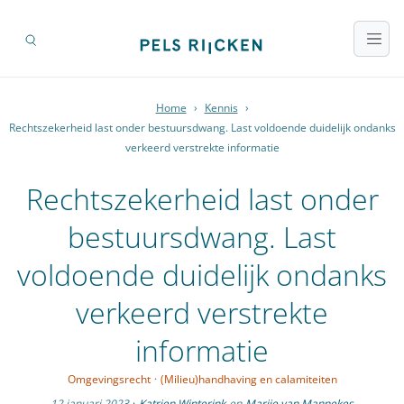
Home
›
Kennis
›
Rechtszekerheid last onder bestuursdwang. Last voldoende duidelijk ondanks
verkeerd verstrekte informatie
Rechtszekerheid last onder
bestuursdwang. Last
voldoende duidelijk ondanks
verkeerd verstrekte
informatie
Omgevingsrecht
·
(Milieu)handhaving en calamiteiten
12 januari 2023
·
Katrien Winterink
en
Marije van Mannekes