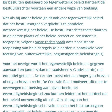
Bij besluiten gebaseerd op tegenwettelijk beleid hanteert de
bestuursrechter voortaan een andere wijze van toetsing.
Net als bij ander beleid geldt ook voor tegenwettelijk beleid
dat het bestuursorgaan verplicht is te handelen
overeenkomstig het beleid. De bestuursrechter toetst daarom
in de eerste plaats of het beleid correct en consistent is
toegepast, volgens
vaste rechtspraak
over ’consistente
toepassing van beleidsregels’ (die eerder is ontwikkeld voor
toetsing van buitenwettelijke, begunstigende beleidsregels).
Voor het overige wordt het tegenwettelijk beleid als gegeven
aanvaard en (anders dan de raadsheer A-G adviseerde) niet
exceptief getoetst. De rechter toetst niet aan hoger geschreven
of ongeschreven recht. De Centrale Raad motiveert dit door te
overwegen dat toetsing aan bijvoorbeeld het
evenredigheidsbeginsel zou kunnen leiden tot het oordeel dat
het beleid onevenredig uitpakt. Om alsnog aan het
evenredigheidsbeginsel te voldoen zou het bestuursorgaan
dan mogelijk het beleid moeten aanpassen, waarmee de