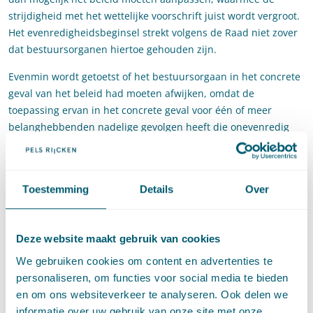
strijdigheid met het wettelijke voorschrift juist wordt vergroot.
Het evenredigheidsbeginsel strekt volgens de Raad niet zover
dat bestuursorganen hiertoe gehouden zijn.
Evenmin wordt getoetst of het bestuursorgaan in het concrete
geval van het beleid had moeten afwijken, omdat de
toepassing ervan in het concrete geval voor één of meer
belanghebbenden nadelige gevolgen heeft die onevenredig
zijn in verhouding tot de met het beleid te dienen doelen.
In geschillen over (toepassing van) tegenwettelijk beleid is de
toetsingsruimte voor de rechter dus beperkt tot de consistente
Toestemming
Details
Over
toepassing ervan. Exceptieve toetsing van het beleid en
beoordeling of het bestuursorgaan het beleid in een concreet
geval buiten toepassing had moeten laten, zijn niet aan de
Deze website maakt gebruik van cookies
orde. De Centrale Raad benadrukt echter dat de
We gebruiken cookies om content en advertenties te
bestuursrechter voortaan ‘beslist niet minder
personaliseren, om functies voor social media te bieden
rechtsbescherming biedt’.
en om ons websiteverkeer te analyseren. Ook delen we
informatie over uw gebruik van onze site met onze