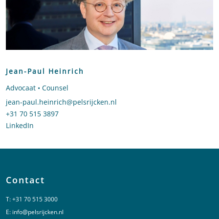
Jean-Paul Heinrich
Advocaat • Counsel
Stuur een e-mail naar Jean-Paul Heinrich
jean-paul.heinrich@pelsrijcken.nl
Bel naar Jean-Paul Heinrich
+31 70 515 3897
LinkedIn
profiel van Jean-Paul Heinrich
Contact
T:
+31 70 515 3000
E:
info@pelsrijcken.nl