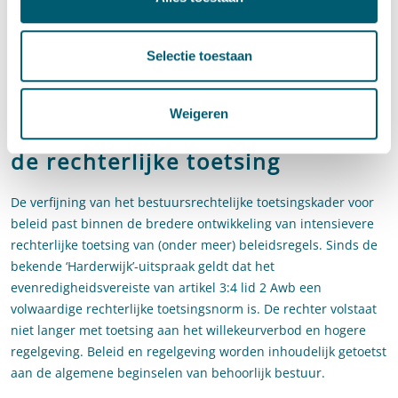
van de wetgever zijn betrokken, zo oordeelde de Afdeling in
haar
uitspraak van 1 maart 2023
over de ruimte van de rechter
om wetten in formele zin aan algemene rechtsbeginselen te
Selectie toestaan
toetsen.
De uitspraak past in de
Weigeren
tendens van intensivering van
de rechterlijke toetsing
De verfijning van het bestuursrechtelijke toetsingskader voor
beleid past binnen de bredere ontwikkeling van intensievere
rechterlijke toetsing van (onder meer) beleidsregels. Sinds de
bekende ‘Harderwijk’-uitspraak geldt dat het
evenredigheidsvereiste van artikel 3:4 lid 2 Awb een
volwaardige rechterlijke toetsingsnorm is. De rechter volstaat
niet langer met toetsing aan het willekeurverbod en hogere
regelgeving. Beleid en regelgeving worden inhoudelijk getoetst
aan de algemene beginselen van behoorlijk bestuur.