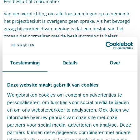
Eén besluit of coördinatie?
Van een verplichting om alle toestemmingen op te nemen in
het projectbesluit is overigens geen sprake. Als het bevoegd
gezag bijvoorbeeld van mening is dat een besluit van het
orgaan dat normaliter met de besluitvorming is belast
doelmatiger is, kan deze toestemming buiten het
projectbesluit worden gelaten. Het bevoegd gezag voor een
projectbesluit kan beslissen dat de toestemmingen ter
Toestemming
Details
Over
uitvoering van dat projectbesluit gecoördineerd worden
voorbereid met toepassing van afdeling 3.5 Awb.
Directe wijziging
Deze website maakt gebruik van cookies
omgevingsplan
We gebruiken cookies om content en advertenties te
personaliseren, om functies voor social media te bieden
en om ons websiteverkeer te analyseren. Ook delen we
De tweede belangrijke wijziging die met de komst van de
informatie over uw gebruik van onze site met onze
Omgevingswet wordt doorgevoerd is de doorwerking van het
partners voor social media, adverteren en analyse. Deze
projectbesluit in het bestemmingsplan (omgevingsplan). Een
partners kunnen deze gegevens combineren met andere
grootschalig hoogwaterveiligheidsproject, waarbij bijvoorbeeld
informatie die u aan ze heeft verstrekt of die ze hebben