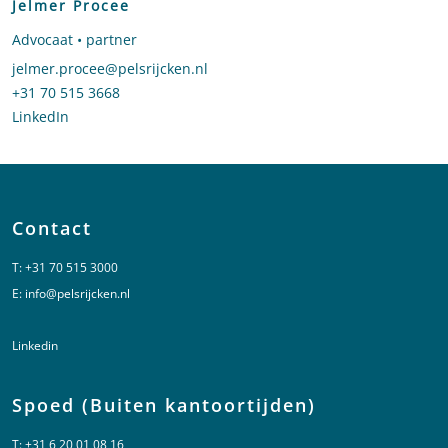
Jelmer Procee
Advocaat • partner
Stuur een e-mail naar Jelmer Procee
jelmer.procee@pelsrijcken.nl
Bel naar Jelmer Procee
+31 70 515 3668
LinkedIn
profiel van Jelmer Procee
Contact
T:
+31 70 515 3000
E:
info@pelsrijcken.nl
Linkedin
Spoed (Buiten kantoortijden)
T:
+31 6 20 01 08 16