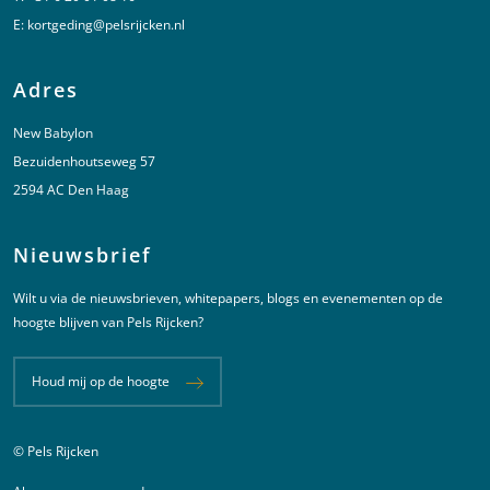
E:
kortgeding@pelsrijcken.nl
Adres
New Babylon
Bezuidenhoutseweg 57
2594 AC Den Haag
Nieuwsbrief
Wilt u via de nieuwsbrieven, whitepapers, blogs en evenementen op de
hoogte blijven van Pels Rijcken?
Houd mij op de hoogte
© Pels Rijcken
Juridische informatie