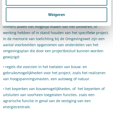
De wijziging van het omgevingsplan is beperkt tot het project
en tot die regels van het projectbesluit die met de regels van
Weigeren
het omgevingsplan in strijd zijn. Het projectbesluit betreft
immers alleen het mogelijk maken van het uitvoeren, in
werking hebben of in stand houden van het specifieke project.
In de memorie van toelichting bij de Omgevingswet zijn een
aantal voorbeelden opgenomen van onderdelen van het
omgevingsplan die door een projectbesluit kunnen worden
gewijzigd:
• regels die voorzien in het toelaten van bouw- en
gebruiksmogelijkheden voor het project, zoals het realiseren
van hoogspanningsmasten, een autoweg of natuur.
• het beperken van bouwmogelijkheden, of het beperken of
uitsluiten van voorheen toegelaten functies, zoals een
agrarische functie in geval van de vestiging van een
energiecentrale.