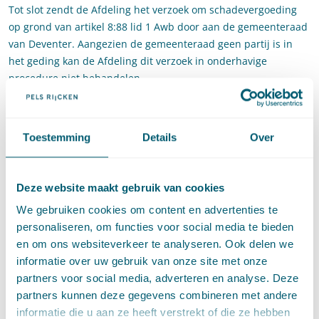
Tot slot zendt de Afdeling het verzoek om schadevergoeding
op grond van artikel 8:88 lid 1 Awb door aan de gemeenteraad
van Deventer. Aangezien de gemeenteraad geen partij is in
het geding kan de Afdeling dit verzoek in onderhavige
procedure niet behandelen.
Wat kunt u met de zaak? De gestelde schadeoorzaak is
bepalend voor de juridische grondslag van de vordering tot
Toestemming
Details
Over
schadevergoeding (uit rechtmatig overheidshandelen). Deze
uitspraak laat zien dat het bestuursorgaan het verzoek om
vergoeding of tegemoetkoming (zo nodig) kan beoordelen in
Deze website maakt gebruik van cookies
afwijking van de aanvraag. Hierbij is van belang dat in deze
zaak het college ook niet bevoegd was om te oordelen over een
We gebruiken cookies om content en advertenties te
nadeelcompensatieverzoek op grond van de kernbeslissing.
personaliseren, om functies voor social media te bieden
Als het college dat wel was geweest, was de uitkomst mogelijk
en om ons websiteverkeer te analyseren. Ook delen we
anders geweest.
informatie over uw gebruik van onze site met onze
partners voor social media, adverteren en analyse. Deze
ABRvS 2 november 2020, nr.
201905478/1/A2
.
partners kunnen deze gegevens combineren met andere
informatie die u aan ze heeft verstrekt of die ze hebben