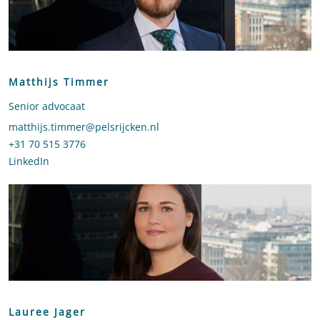
Matthijs Timmer
Senior advocaat
Stuur een e-mail naar Matthijs Timmer
matthijs.timmer@pelsrijcken.nl
Bel naar Matthijs Timmer
+31 70 515 3776
LinkedIn
profiel van Matthijs Timmer
Lauree Jager