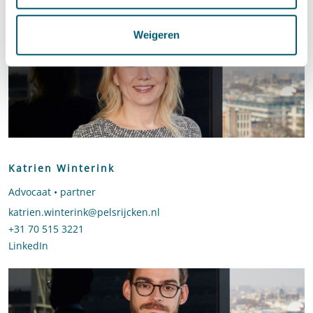
Bel naar Jelmer Procee
+31 70 515 3668
LinkedIn
profiel van Jelmer Procee
Weigeren
Katrien Winterink
Advocaat • partner
Stuur een e-mail naar Katrien Winterink
katrien.winterink@pelsrijcken.nl
Bel naar Katrien Winterink
+31 70 515 3221
LinkedIn
profiel van Katrien Winterink