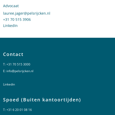
Advocaat
Stuur een e-mail naar Lauree Jager
lauree.jager@pelsrijcken.nl
Bel naar Lauree Jager
+31 70 515 3906
LinkedIn
profiel van Lauree Jager
Contact
T:
+31 70 515 3000
E:
info@pelsrijcken.nl
Linkedin
Spoed (Buiten kantoortijden)
T:
+31 6 20 01 08 16