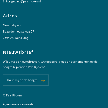
E:
kortgeding@pelsrijcken.nl
Adres
New Babylon
Bezuidenhoutseweg 57
2594 AC Den Haag
Nieuwsbrief
Wilt u via de nieuwsbrieven, whitepapers, blogs en evenementen op de
hoogte blijven van Pels Rijcken?
Houd mij op de hoogte
© Pels Rijcken
Juridische informatie
Algemene voorwaarden