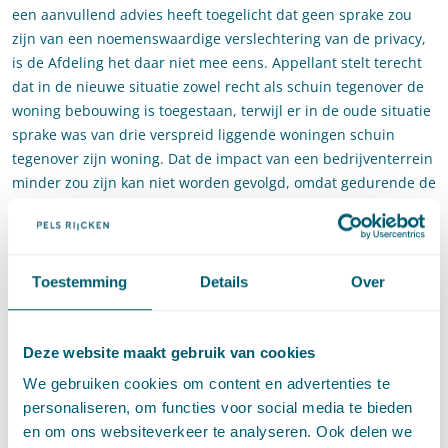
een aanvullend advies heeft toegelicht dat geen sprake zou
zijn van een noemenswaardige verslechtering van de privacy,
is de Afdeling het daar niet mee eens. Appellant stelt terecht
dat in de nieuwe situatie zowel recht als schuin tegenover de
woning bebouwing is toegestaan, terwijl er in de oude situatie
sprake was van drie verspreid liggende woningen schuin
tegenover zijn woning. Dat de impact van een bedrijventerrein
minder zou zijn kan niet worden gevolgd, omdat gedurende de
hele dag medewerkers vanuit de hoogte zicht zullen hebben
op de woning van appellant.
Afgezien van het privacy aspect is de Afdeling van oordeel dat
Toestemming
Details
Over
het college niet zonder nadere motivering uit mocht gaan van
de waarde vóór de planologische mutatie uit het tweede
advies van Antea. In het tweede advies wordt immers
Deze website maakt gebruik van cookies
geconstateerd dat het eerste advies een onjuiste beschrijving
We gebruiken cookies om content en advertenties te
bevat van de planologische mogelijkheden van het oude plan.
personaliseren, om functies voor social media te bieden
Deze gewijzigde beschrijving is volgens de Afdeling wel
en om ons websiteverkeer te analyseren. Ook delen we
degelijk van belang voor het bepalen van de waarde van de