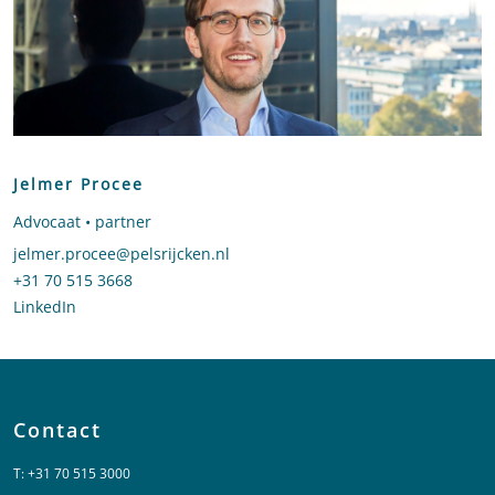
Jelmer Procee
Advocaat • partner
Stuur een e-mail naar Jelmer Procee
jelmer.procee@pelsrijcken.nl
Bel naar Jelmer Procee
+31 70 515 3668
LinkedIn
profiel van Jelmer Procee
Contact
T:
+31 70 515 3000