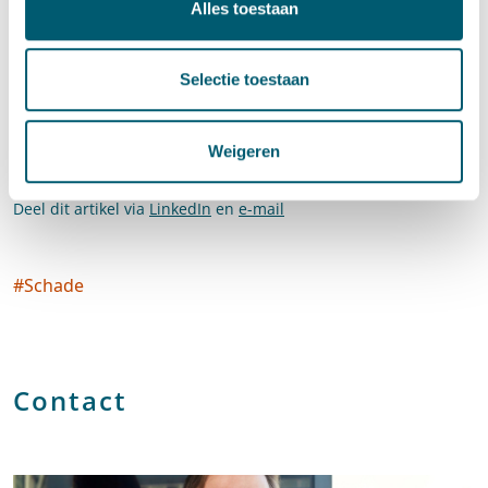
dit een efficiënte aanpak van de Afdeling.
Alles toestaan
ABRvS 21 september 2022,
ECLI:NL:RVS:2022:2742
Selectie toestaan
Deze publicatie maakte onderdeel uit van de nieuwsbrief
bestuursrechtelijke schadevergoeding november 2022.
Weigeren
Deel dit artikel via
LinkedIn
en
e-mail
#
Schade
Social tags
Contact