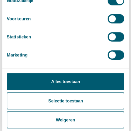
Noodzakelijk
Ook adviseert het PBL de inzet van meer dwingende
instrumenten en noemt daarbij heffingen, of regulering door
het daadwerkelijk verplichten van aandelen gerecycled
Voorkeuren
materiaal in producten.
Staatssecretaris van Velthoven schrijft in haar
beleidsreactie
Statistieken
op de rapportage dat zij de door het PBL gedane
aanbevelingen ondersteunt, en na zal gaan welke
Marketing
beleidsconsequenties aan deze rapportage worden
verbonden. De beleidsconsequenties worden zo veel mogelijk
in concrete acties opgenomen in de actualisatie van het
Uitvoeringsprogramma Circulaire Economie
.
Alles toestaan
Raadpleeg
hier
de volledige Integrale Circulaire Economie
Rapportage 2021 van het PBL.
Selectie toestaan
Weigeren
Deel dit artikel via
LinkedIn
en
e-mail