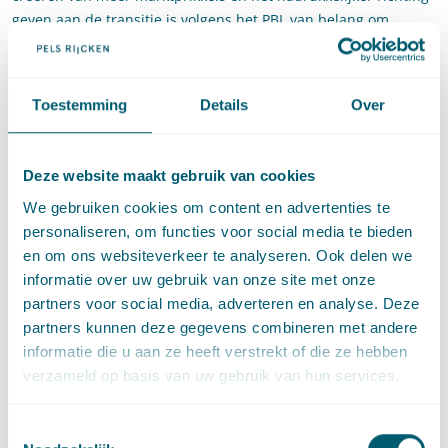
geven aan de transitie is volgens het PBL van belang om
Nederland naar een volgende fase in het transitieproces te
laten bewegen.
Ander en intensiever beleid is
Toestemming
Details
Over
nodig
Deze website maakt gebruik van cookies
De weg naar een circulaire economie is nu nog met name
We gebruiken cookies om content en advertenties te
ingegeven door een publiek-private aanpak: overheden,
personaliseren, om functies voor social media te bieden
marktpartijen en andere maatschappelijke organisaties
en om ons websiteverkeer te analyseren. Ook delen we
vormen samen de transitieteams. Het nationale circulaire-
informatie over uw gebruik van onze site met onze
economiebeleid is vooral ingezet op het bij elkaar brengen van
partners voor social media, adverteren en analyse. Deze
partijen en het initiëren en ondersteunen van circulaire
partners kunnen deze gegevens combineren met andere
activiteiten, veelal op vrijwillige basis. Voorbeelden zijn de in
informatie die u aan ze heeft verstrekt of die ze hebben
het afgelopen jaren gesloten Betonakkoord en het Plastic Pact.
verzameld op basis van uw gebruik van hun services.
Het PBL adviseert een meer uitgewerkte visie over circulaire
economie en het formuleren van concrete (tussen)doelen.
Toestemmingsselectie