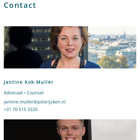
Contact
Jantine Kok-Muller
Advocaat • Counsel
Stuur een e-mail naar Jantine Kok-Muller
jantine.muller@pelsrijcken.nl
Bel naar Jantine Kok-Muller
+31 70 515 3220