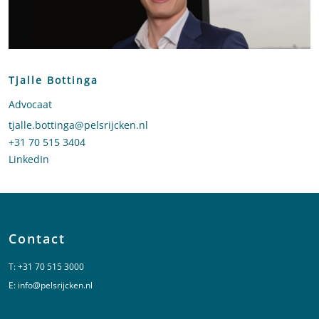
Tjalle Bottinga
Advocaat
Stuur een e-mail naar Tjalle Bottinga
tjalle.bottinga@pelsrijcken.nl
Bel naar Tjalle Bottinga
+31 70 515 3404
LinkedIn
profiel van Tjalle Bottinga
Contact
T:
+31 70 515 3000
E:
info@pelsrijcken.nl