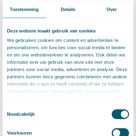
In lid 2 en 3 van dit artikel zijn omstandigheden opgesomd
Toestemming
Details
Over
waarin sprake is van een wezenlijke wijziging; een wijziging
van een opdracht is wezenlijk indien die opdracht daardoor
materieel verschilt van de oorspronkelijke opdracht. Daarnaast
Deze website maakt gebruik van cookies
is een wijziging van een opdracht in bepaalde nader
We gebruiken cookies om content en advertenties te
omschreven gevallen in ieder geval wezenlijk, zoals wanneer
personaliseren, om functies voor social media te bieden
de wijziging het economische evenwicht van de overeenkomst
en om ons websiteverkeer te analyseren. Ook delen we
wijzigt in het voordeel van de opdrachtnemer op een wijze die
informatie over uw gebruik van onze site met onze
door de voorwaarden van de oorspronkelijke opdracht niet
partners voor social media, adverteren en analyse. Deze
was voorzien.
partners kunnen deze gegevens combineren met andere
Niet bij iedere termijnverlening zal een verschuiving van het
informatie die u aan ze heeft verstrekt of die ze hebben
economisch evenwicht van de overeenkomst kunnen worden
verzameld op basis van uw gebruik van hun services.
aangenomen. Dit zou mogelijk alleen bij wat langere
termijnoverschrijdingen het geval kunnen zijn (anders gezegd:
Toestemmingsselectie
het evenwicht lijkt niet door iedere geringe wijziging te kunnen
Noodzakelijk
worden verstoord). Het is dus goed om daar in de praktijk bij
stil te staan.
Voorkeuren