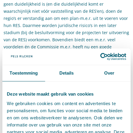
geen duidelijkheid is (en die duidelijkheid komt er
waarschijnlijk niet vóór vaststelling van de RES’en), doen de
regio’s er verstandig aan om een plan-m.e.r. uit te voeren voor
hun RES. Daarmee worden juridische risico’s in een later
stadium (bij de besluitvorming voor de projecten ter uitvoering
van de RES) voorkomen. Bovendien biedt een m.e.r. veel
voordelen én de Commissie m.e.r. heeft nu een goede
handleiding gegeven hoe de m.e.r. in te passen in het RES-
proces.
Voordelen bij
Toestemming
Details
Over
milieueffectrapportage in RES-
proces
Deze website maakt gebruik van cookies
We gebruiken cookies om content en advertenties te
Een belangrijk voordeel van het opstellen van een MER bij de
personaliseren, om functies voor social media te bieden
RES ligt in de snellere uitvoering van energieprojecten. Als de
en om ons websiteverkeer te analyseren. Ook delen we
besluitvorming over de RES met behulp van een MER optimaal
informatie over uw gebruik van onze site met onze
onderbouwd is, kan – nog voor de vaststelling of aanpassing
partners voor social media, adverteren en analyse. Deze