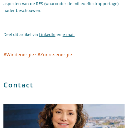
aspecten van de RES (waaronder de milieueffectrapportage)
nader beschouwen.
Deel dit artikel via
LinkedIn
en
e-mail
#
Windenergie
·
#
Zonne-energie
Social tags
Contact