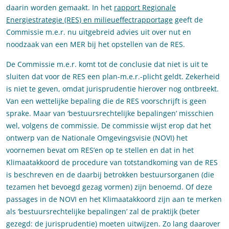
daarin worden gemaakt. In het
rapport Regionale
Energiestrategie (RES) en milieueffectrapportage
geeft de
Commissie m.e.r. nu uitgebreid advies uit over nut en
noodzaak van een MER bij het opstellen van de RES.
De Commissie m.e.r. komt tot de conclusie dat niet is uit te
sluiten dat voor de RES een plan-m.e.r.-plicht geldt. Zekerheid
is niet te geven, omdat jurisprudentie hierover nog ontbreekt.
Van een wettelijke bepaling die de RES voorschrijft is geen
sprake. Maar van ‘bestuursrechtelijke bepalingen’ misschien
wel, volgens de commissie. De commissie wijst erop dat het
ontwerp van de Nationale Omgevingsvisie (NOVI) het
voornemen bevat om RES’en op te stellen en dat in het
Klimaatakkoord de procedure van totstandkoming van de RES
is beschreven en de daarbij betrokken bestuursorganen (die
tezamen het bevoegd gezag vormen) zijn benoemd. Of deze
passages in de NOVI en het Klimaatakkoord zijn aan te merken
als ‘bestuursrechtelijke bepalingen’ zal de praktijk (beter
gezegd: de jurisprudentie) moeten uitwijzen. Zo lang daarover