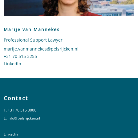
Marije van Mannekes
Professional Support Lawyer
Stuur een e-mail naar Marije van Mannekes
marije.vanmannekes@pelsrijcken.nl
Bel naar Marije van Mannekes
+31 70 515 3255
LinkedIn
profiel van Marije van Mannekes
Contact
T:
+31 70 515 3000
E:
info@pelsrijcken.nl
Linkedin