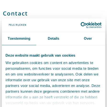
Contact
Toestemming
Details
Over
Deze website maakt gebruik van cookies
We gebruiken cookies om content en advertenties te
personaliseren, om functies voor social media te bieden
Jelmer Procee
en om ons websiteverkeer te analyseren. Ook delen we
informatie over uw gebruik van onze site met onze
Advocaat • partner
partners voor social media, adverteren en analyse. Deze
Stuur een e-mail naar Jelmer Procee
jelmer.procee@pelsrijcken.nl
partners kunnen deze gegevens combineren met andere
Bel naar Jelmer Procee
+31 70 515 3668
informatie die u aan ze heeft verstrekt of die ze hebben
LinkedIn
profiel van Jelmer Procee
verzameld op basis van uw gebruik van hun services.