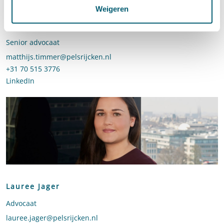
Weigeren
Matthijs Timmer
Senior advocaat
Stuur een e-mail naar Matthijs Timmer
matthijs.timmer@pelsrijcken.nl
Bel naar Matthijs Timmer
+31 70 515 3776
LinkedIn
profiel van Matthijs Timmer
Lauree Jager
Advocaat
Stuur een e-mail naar Lauree Jager
lauree.jager@pelsrijcken.nl