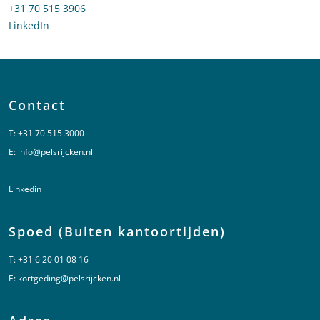
Bel naar Lauree Jager
+31 70 515 3906
LinkedIn
profiel van Lauree Jager
Contact
T:
+31 70 515 3000
E:
info@pelsrijcken.nl
Linkedin
Spoed (Buiten kantoortijden)
T:
+31 6 20 01 08 16
E:
kortgeding@pelsrijcken.nl