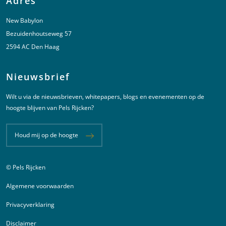
Adres
New Babylon
Bezuidenhoutseweg 57
2594 AC Den Haag
Nieuwsbrief
Wilt u via de nieuwsbrieven, whitepapers, blogs en evenementen op de
hoogte blijven van Pels Rijcken?
Houd mij op de hoogte
© Pels Rijcken
Juridische informatie
Algemene voorwaarden
Privacyverklaring
Disclaimer