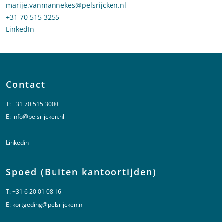
Stuur een e-mail naar Marije van Mannekes
marije.vanmannekes@pelsrijcken.nl
Bel naar Marije van Mannekes
+31 70 515 3255
LinkedIn
profiel van Marije van Mannekes
Contact
T:
+31 70 515 3000
E:
info@pelsrijcken.nl
Linkedin
Spoed (Buiten kantoortijden)
T:
+31 6 20 01 08 16
E:
kortgeding@pelsrijcken.nl