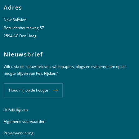
Adres
New Babylon
Bezuidenhoutseweg 57
2594 AC Den Haag
Nieuwsbrief
Wilt u via de nieuwsbrieven, whitepapers, blogs en evenementen op de
hoogte blijven van Pels Rijcken?
Houd mij op de hoogte
© Pels Rijcken
Juridische informatie
Algemene voorwaarden
Privacyverklaring