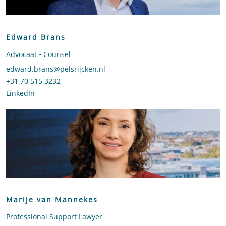
Edward Brans
Advocaat • Counsel
Stuur een e-mail naar Edward Brans
edward.brans@pelsrijcken.nl
Bel naar Edward Brans
+31 70 515 3232
LinkedIn
profiel van Edward Brans
Marije van Mannekes
Professional Support Lawyer