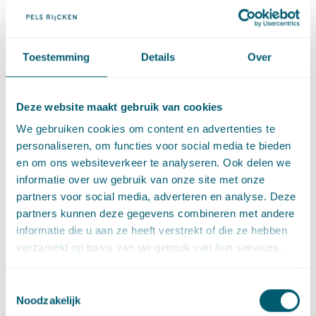
de Afdeling heeft de handeling op deze afstand geen
ruimtelijke uitstraling op de woon- en leefomgeving van
appellanten. Deze appellanten worden derhalve niet als
Toestemming
Details
Over
belanghebbenden aangemerkt.
Wat betekent dit voor de
Deze website maakt gebruik van cookies
praktijk?
We gebruiken cookies om content en advertenties te
personaliseren, om functies voor social media te bieden
De kring van belanghebbenden bij een Wnb-ontheffing wordt
en om ons websiteverkeer te analyseren. Ook delen we
kleiner. Er wordt niet langer gekeken naar de ruimtelijke
informatie over uw gebruik van onze site met onze
uitstraling van het windpark, maar de uitstraling van de
partners voor social media, adverteren en analyse. Deze
handeling (het doden van bijv. vogels en vleermuizen). Op
partners kunnen deze gegevens combineren met andere
welke afstand omwonenden nog wel belanghebbende zijn, zal
informatie die u aan ze heeft verstrekt of die ze hebben
de praktijk moeten uitwijzen.
verzameld op basis van uw gebruik van hun services.
Link:
ABRvS 24 januari 2018, ECLI:NL:RVS:2018:168
Toestemmingsselectie
Noodzakelijk