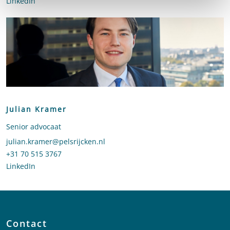
LinkedIn
profiel van Lianne Barnhoorn
Julian Kramer
Senior advocaat
Stuur een e-mail naar Julian Kramer
julian.kramer@pelsrijcken.nl
Bel naar Julian Kramer
+31 70 515 3767
LinkedIn
profiel van Julian Kramer
Contact