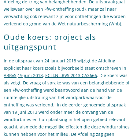
Afdeling de kring van belanghebbenden. De uitspraak gaat
weliswaar over een Ffw-ontheffing (oud), maar zal naar
verwachting ook relevant zijn voor ontheffingen die worden
verleend op grond van de Wet natuurbescherming (Wnb).
Oude koers: project als
uitgangspunt
In de uitspraak van 24 januari 2018 wijzigt de Afdeling
expliciet haar koers (zoals bijvoorbeeld staat omschreven in
ABRvS
,
19 juni 2013
,
ECLI:NL:RVS:2013:CA3666
. Die koers was
als volgt. De vraag of sprake was van een belanghebbende bij
een Ffw-ontheffing werd beantwoord aan de hand van de
ruimtelijke uitstraling van het windpark waarvoor de
ontheffing was verleend. In de eerder genoemde uitspraak
van 19 juni 2013 werd onder meer de omvang van de
windturbines en hun plaatsing in het open gebied relevant
geacht, alsmede de mogelijke effecten die deze windturbines
kunnen hebben voor het milieu. De Afdeling zag geen