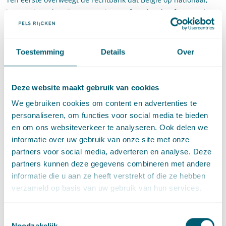
internationaal en Europees niveau afspraken heeft gemaakt
over bepaalde reductiedoelen, maar dat deze niet gehaald
worden. Ten tweede overweegt de rechtbank dat het Belgische
klimaatbeleid volgens deskundigen gebrekkig is, en dat sprake
Toestemming
Details
Over
is van een gebrek aan interne coherentie, transparantie en
politieke verantwoordelijkheid. De samenwerking tussen het
federale niveau en de staten schiet tekort. Ten derde stelt de
Deze website maakt gebruik van cookies
rechtbank vast dat de Europese Unie vanaf 2011 België elk jaar
We gebruiken cookies om content en advertenties te
heeft gewaarschuwd over de problemen bij het behalen van
personaliseren, om functies voor social media te bieden
haar klimaatdoelstellingen.
en om ons websiteverkeer te analyseren. Ook delen we
informatie over uw gebruik van onze site met onze
Dit leidt tot de conclusie dat de gedaagden tot op heden niet
partners voor social media, adverteren en analyse. Deze
hebben gedaan wat nodig is om te voldoen aan hun
partners kunnen deze gegevens combineren met andere
verplichtingen uit de artikelen 2 en 8 EVRM. Deze enkele
informatie die u aan ze heeft verstrekt of die ze hebben
vaststelling, zo overweegt de rechtbank, leidt er niet toe dat zij
verzameld op basis van uw gebruik van hun services.
op de stoel van de wetgever gaat zitten.
Het vonnis: focus op de trias
Toestemmingsselectie
Noodzakelijk