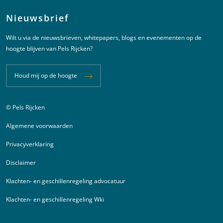
Nieuwsbrief
Wilt u via de nieuwsbrieven, whitepapers, blogs en evenementen op de
hoogte blijven van Pels Rijcken?
Houd mij op de hoogte
© Pels Rijcken
Juridische informatie
Algemene voorwaarden
Privacyverklaring
Disclaimer
Klachten- en geschillenregeling advocatuur
Klachten- en geschillenregeling Wki