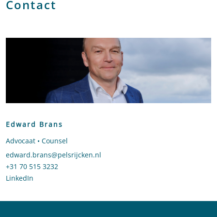
Contact
Edward Brans
Advocaat • Counsel
Stuur een e-mail naar Edward Brans
edward.brans@pelsrijcken.nl
Bel naar Edward Brans
+31 70 515 3232
LinkedIn
profiel van Edward Brans