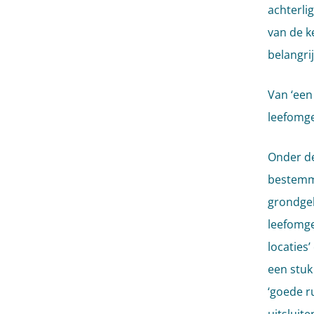
achterli
van de k
belangri
Van ‘een
leefomg
Onder d
bestemmi
grondgeb
leefomge
locaties
een stuk
‘goede r