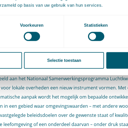
erzameld op basis van uw gebruik van hun services.
 subsidies die in een onverplicht programma worden vastg
realisatie hiervan, en alle overige maatregelen omtrent pla
ring om meer schaduw in hittegevoelige buurten te
Voorkeuren
Statistieken
elligen.
et denkbaar dat de programmatische aanpak inzetbaar is w
vraagstukken van klimaatadaptatie. Met dit type programm
Selectie toestaan
k niveau in het verleden al enige ervaring opgedaan (denk
eeld aan het Nationaal Samenwerkingsprogramma Luchtkwal
 voor lokale overheden een nieuw instrument vormen. Met
atische aanpak wordt het mogelijk om bepaalde ontwikkel
en in een gebied waar omgevingswaarden – met andere wo
k vastgelegde beleidsdoelen over de gewenste staat of kwalit
ke leefomgeving of een onderdeel daarvan – onder druk staa