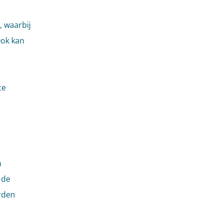
, waarbij
Ook kan
te
n
 de
rden