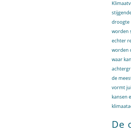
Klimaatv
stijgend
droogte 
worden s
echter r
worden 
waar kan
achtergr
de meest
vormt ju
kansen e
klimaata
De 