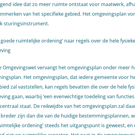
ggend idee dat zo meer ruimte ontstaat voor maatwerk, afha
enmerken van het specifieke gebied. Het omgevingsplan vo
jk sturingsinstrument.
 goede ruimtelijke ordening’ naar regels over de hele fysiek
eving
e Omgevingswet vervangt het omgevingsplan onder meer h
ngsplan. Het omgevingsplan, dat iedere gemeente voor he
ied zal vaststellen, kan regels bevatten die over de hele fys
ving gaan, waarbij ‘een evenwichtige toedeling van functies
’ centraal staat. De reikwijdte van het omgevingsplan zal da
 breder zijn dan die van de huidige bestemmingsplannen, w
uimtelijke ordening’ steeds het uitgangspunt is geweest, e