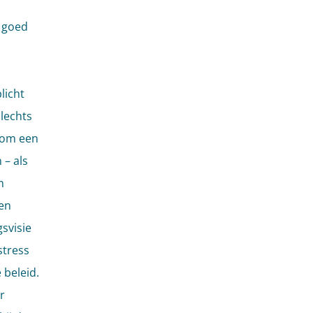
h goed
licht
lechts
j om een
 – als
m
den
svisie
stress
 beleid.
r