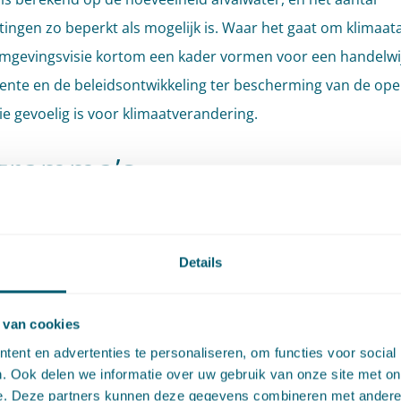
tingen zo beperkt als mogelijk is. Waar het gaat om klimaat
mgevingsvisie kortom een kader vormen voor een handelwi
nte en de beleidsontwikkeling ter bescherming van de op
ie gevoelig is voor klimaatverandering.
gramma’s
r instrument dat lokale overheden ter beschikking zal sta
daptieve maatregelen vorm te geven is het programma (art.
Details
ramma kan worden gezien als een concrete uitwerking van
 integrale omgevingsvisie waarin vooral maatregelen op d
 van cookies
en voor specifieke sectoren of gebieden zijn opgenomen. In 
ent en advertenties te personaliseren, om functies voor social
n het eerder aangehaalde voorbeeld van schaduwcreërend
. Ook delen we informatie over uw gebruik van onze site met on
 en verkoelende elementen kan daarbij gedacht worden aa
e. Deze partners kunnen deze gegevens combineren met andere i