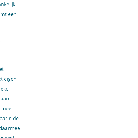
nkelijk
rmt een
e
et
t eigen
ieke
 aan
armee
aarin de
n daarmee