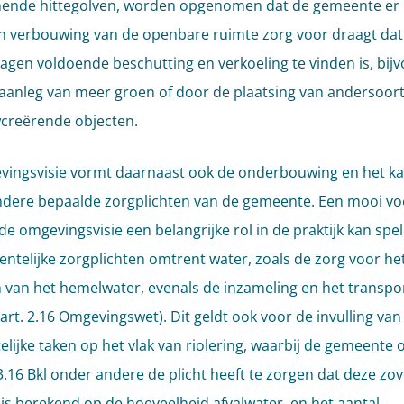
nde hittegolven, worden opgenomen dat de gemeente er b
n verbouwing van de openbare ruimte zorg voor draagt dat
gen voldoende beschutting en verkoeling te vinden is, bij
aanleg van meer groen of door de plaatsing van andersoort
creërende objecten.
ingsvisie vormt daarnaast ook de onderbouwing en het ka
dere bepaalde zorgplichten van de gemeente. Een mooi vo
de omgevingsvisie een belangrijke rol in de praktijk kan spel
ntelijke zorgplichten omtrent water, zoals de zorg voor he
n van het hemelwater, evenals de inzameling en het transpo
(art. 2.16 Omgevingswet). Dit geldt ook voor de invulling van
lijke taken op het vlak van riolering, waarbij de gemeente
 3.16 Bkl onder andere de plicht heeft te zorgen dat deze zov
 is berekend op de hoeveelheid afvalwater, en het aantal