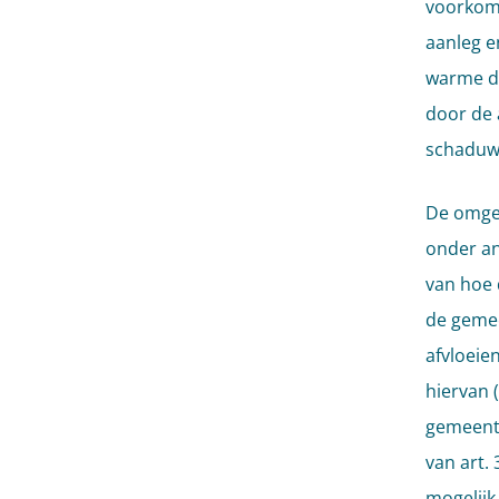
voorkome
aanleg e
warme da
door de 
schaduw
De omgev
onder an
van hoe 
de gemee
afvloeie
hiervan 
gemeente
van art.
mogelijk