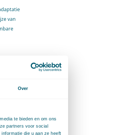
adaptatie
jze van
enbare
an om
 3.5 Ow).
Over
 de meer
e korte
het
 media te bieden en om ons
e
ze partners voor social
n
nformatie die u aan ze heeft