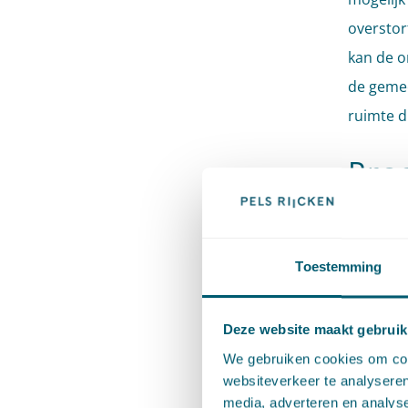
overstor
kan de o
de gemee
ruimte d
Pro
Een ande
klimaata
Toestemming
Een prog
algemene
Deze website maakt gebruik
termijn 
We gebruiken cookies om cont
kader va
websiteverkeer te analyseren
objecten
media, adverteren en analys