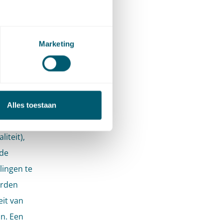
esteld
nning en
Marketing
aar het
a is op
Alles toestaan
iteit),
 de
ingen te
orden
eit van
n. Een