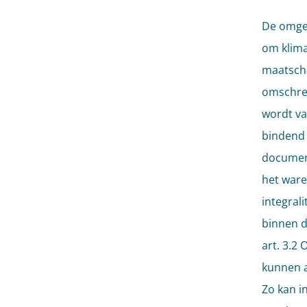
De omgev
om klima
maatscha
omschrev
wordt va
bindend 
document
het ware 
integral
binnen d
art. 3.2
kunnen a
Zo kan i