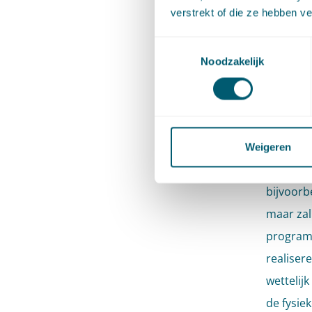
verstrekt of die ze hebben v
concrete
voor de 
Toestemmingsselectie
budgette
Noodzakelijk
bewerkst
Ook is h
gaat om 
Weigeren
landelij
bijvoorb
maar zal
programm
realiser
wettelij
de fysie