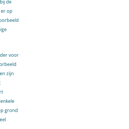
ij de
 er op
voorbeeld
ige
der voor
orbeeld
en zijn
t
rt
 enkele
 op grond
eel