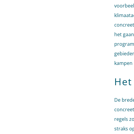
voorbeel
klimaata
concreet
het gaan
program
gebieden
kampen 
Het
De brede
concreet
regels z
straks op