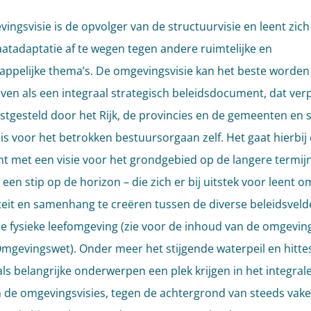
ingsvisie is de opvolger van de structuurvisie en leent zic
atadaptatie af te wegen tegen andere ruimtelijke en
ppelijke thema’s. De omgevingsvisie kan het beste worden
en als een integraal strategisch beleidsdocument, dat verp
stgesteld door het Rijk, de provincies en de gemeenten en s
is voor het betrokken bestuursorgaan zelf. Het gaat hierbi
 met een visie voor het grondgebied op de langere termijn
een stip op de horizon – die zich er bij uitstek voor leent o
iteit en samenhang te creëren tussen de diverse beleidsvel
e fysieke leefomgeving (zie voor de inhoud van de omgeving
 Omgevingswet). Onder meer het stijgende waterpeil en hitte
ls belangrijke onderwerpen een plek krijgen in het integrale
n de omgevingsvisies, tegen de achtergrond van steeds vake