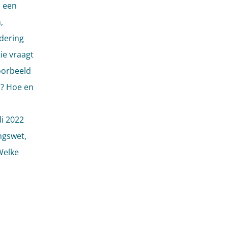
: een
,
dering
ie vraagt
oorbeeld
? Hoe en
li 2022
ngswet,
Welke