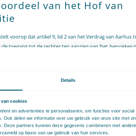
 oordeel van het Hof van
itie
telt voorop dat artikel 9, lid 2 van het Verdrag van Aarhus t
 de toegang tot de rechter ten aanzien van ‘het
betrokken
p
orgen. Dat wil zeggen: aan het publiek dat (waarschijnlijk) 
dt van, of belanghebbende is bij, milieubesluitvorming. Het
t dat ook milieuorganisaties binnen dit begrip kunnen vall
Details
ns gaat het Hof in op de personenfuik als voorwaarde voor
 van cookies
lijkheid bij de rechter. Het Hof benadrukt dat ‘leden van
ent en advertenties te personaliseren, om functies voor social
okken publiek’, ongeacht de rol die zij bij de behandeling va
. Ook delen we informatie over uw gebruik van onze site met on
ngaanvraag hebben gespeeld, toegang dienen te krijgen to
e. Deze partners kunnen deze gegevens combineren met andere i
 Met andere woorden, het is lidstaten niet toegestaan te be
erzameld op basis van uw gebruik van hun services.