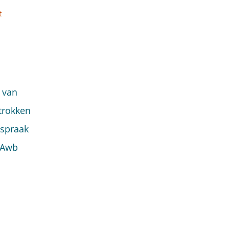
t
g van
trokken
tspraak
3 Awb