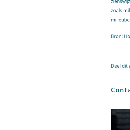
zienswij
zoals mi
milieube
Bron: Ho
Deel dit 
Cont