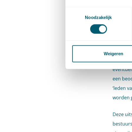
dergelij
Toestemmingsselectie
deelgeno
Noodzakelijk
Dat word
te weten
milieube
Weigeren
ook zij 
eventuel
een beoor
‘leden v
worden g
Deze uit
bestuurs