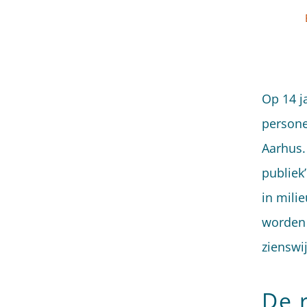
Op 14 ja
persone
Aarhus.
publiek’
in mili
worden 
zienswi
De 