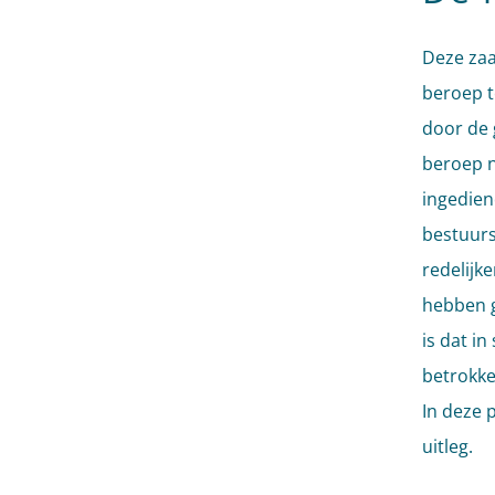
Deze zaa
beroep t
door de 
beroep n
ingedien
bestuurs
redelijk
hebben g
is dat in
betrokke
In deze 
uitleg.