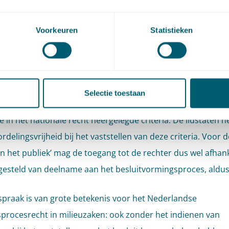
ke beroepen niet-ontvankelijk zijn omdat de verzoeker niet h
men aan het besluitvormingsproces van het bestreden besl
Voorkeuren
Statistieken
t anders wanneer beroep is ingesteld door ‘leden van het pu
 natuurlijke of rechtspersonen die géén belanghebbenden zi
sluitvorming. Artikel 9, lid 3 van het Verdrag van Aarhus bep
Selectie toestaan
toegang tot de rechter dienen te hebben, wanneer zij voldoe
e in het nationale recht neergelegde criteria. De lidstaten 
delingsvrijheid bij het vaststellen van deze criteria. Voor 
an het publiek’ mag de toegang tot de rechter dus wel afhank
esteld van deelname aan het besluitvormingsproces, aldus
spraak is van grote betekenis voor het Nederlandse
procesrecht in milieuzaken: ook zonder het indienen van