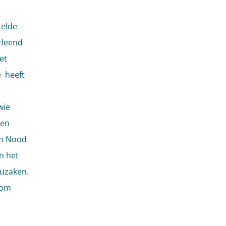
telde
rleend
et
e heeft
wie
ren
in Nood
n het
euzaken.
 om