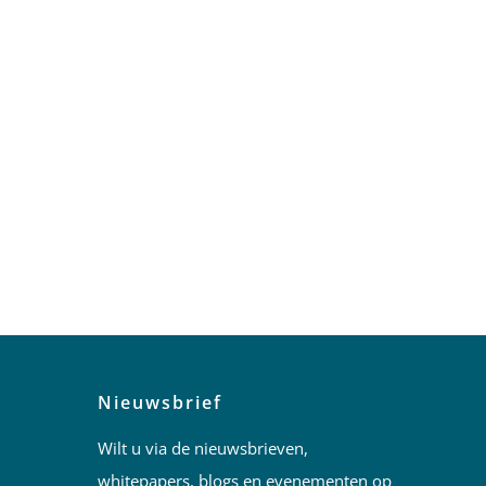
Nieuwsbrief
Wilt u via de nieuwsbrieven,
whitepapers, blogs en evenementen op