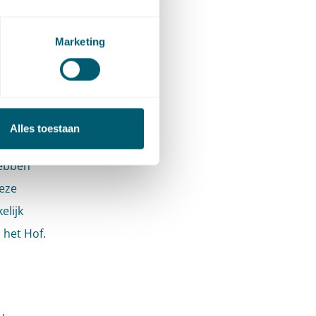
eeft
uit.
Marketing
bliek’,
jn bij de
aalt dat
Alles toestaan
n aan de
hebben
deze
elijk
 het Hof.