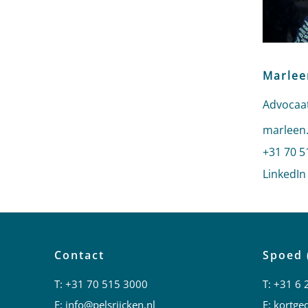
Marlee
Advocaat
Stuur ee
marleen.
Bel naa
+31 70 5
LinkedIn
Contact
Spoed 
T:
+31 70 515 3000
T:
+31 6 
E:
info@pelsrijcken.nl
E:
kortged