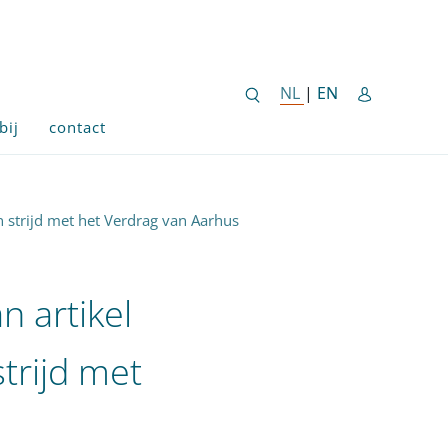
ENGLISH SITE 
NL
NEDERLANDSE SITE
|
EN
bij
contact
n strijd met het Verdrag van Aarhus
n artikel
trijd met