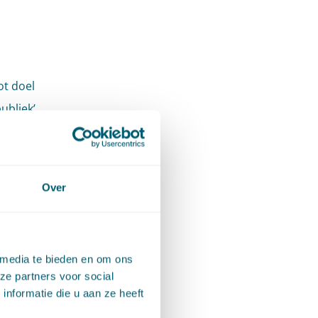
ot doel
ubliek’
gevolgen
 Hof
en.
Over
 media te bieden en om ons
n de
ze partners voor social
t de
nformatie die u aan ze heeft
palen dat