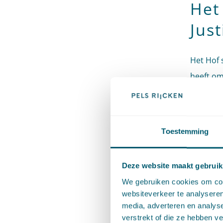
Het
Just
Het Hof s
heeft om
te waarb
ondervin
benadruk
Toestemming
Vervolge
Deze website maakt gebruik
ontvanke
We gebruiken cookies om cont
het betr
websiteverkeer te analyseren
vergunni
media, adverteren en analys
rechter.
verstrekt of die ze hebben v