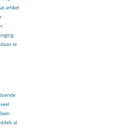
t artikel
e
n
niging
edaan te
ldoende
veel
lleen
ddels al