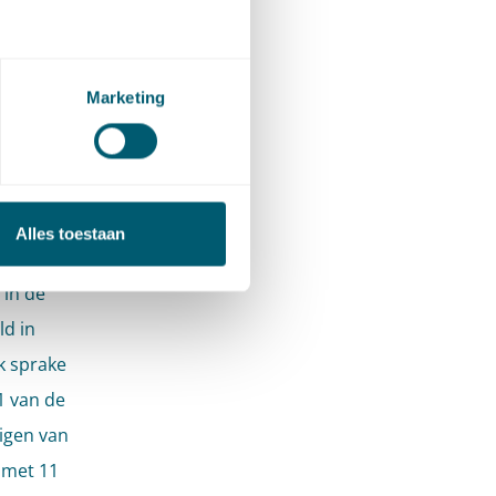
anleiding
en
Marketing
 is
 met 11
Alles toestaan
t een
 in de
ld in
k sprake
1 van de
igen van
n met 11