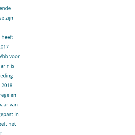
lende
e zijn
 heeft
2017
 Wbb voor
arin is
reding
l 2018
regelen
waar van
epast in
eeft het
t