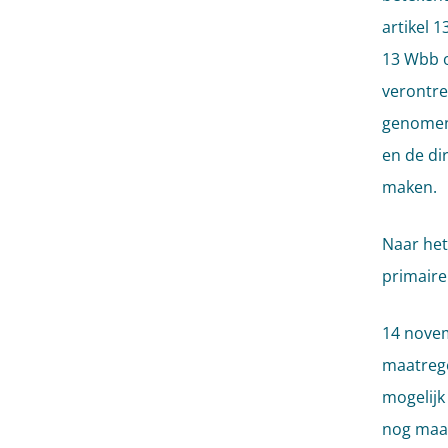
artikel 
13 Wbb 
verontre
genomen 
en de di
maken.
Naar het
primaire
14 novem
maatrege
mogelijk
nog maar