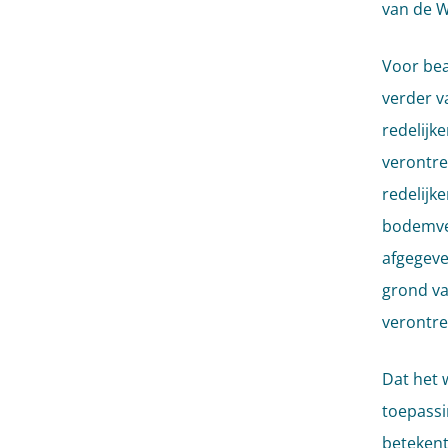
van de 
Voor bea
verder v
redelijk
verontre
redelijk
bodemver
afgegeve
grond va
verontre
Dat het 
toepassi
betekent