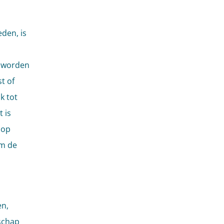
den, is
n worden
t of
k tot
 is
 op
om de
en,
rschap