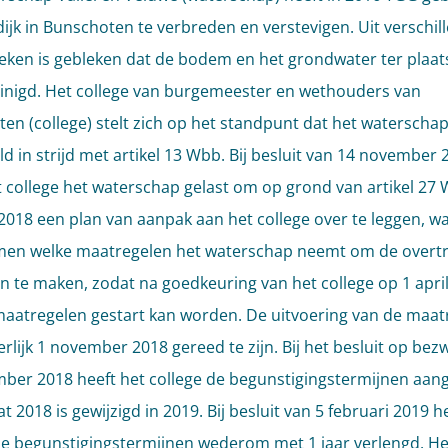
ijk in Bunschoten te verbreden en verstevigen. Uit verschil
ken is gebleken dat de bodem en het grondwater ter plaats
inigd. Het college van burgemeester en wethouders van
en (college) stelt zich op het standpunt dat het waterschap
d in strijd met artikel 13 Wbb. Bij besluit van 14 november 
t college het waterschap gelast om op grond van artikel 27
2018 een plan van aanpak aan het college over te leggen, wa
en welke maatregelen het waterschap neemt om de overt
 te maken, zodat na goedkeuring van het college op 1 apri
aatregelen gestart kan worden. De uitvoering van de maat
erlijk 1 november 2018 gereed te zijn. Bij het besluit op bez
ber 2018 heeft het college de begunstigingstermijnen aang
at 2018 is gewijzigd in 2019. Bij besluit van 5 februari 2019 h
de begunstigingstermijnen wederom met 1 jaar verlengd. He