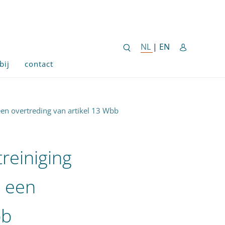
ENGLISH SITE 
NL
NEDERLANDSE SITE
|
EN
bij
contact
een overtreding van artikel 13 Wbb
reiniging
s een
bb