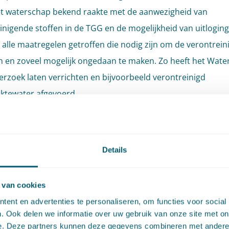
t waterschap bekend raakte met de aanwezigheid van
inigende stoffen in de TGG en de mogelijkheid van uitloging
 alle maatregelen getroffen die nodig zijn om de verontreini
 en zoveel mogelijk ongedaan te maken. Zo heeft het Wate
erzoek laten verrichten en bijvoorbeeld verontreinigd
ktewater afgevoerd.
ing overweegt dat het verbreden en verstevigen van een dij
t toepassen van grond als bedoeld in artikel 12a Wbb betref
Details
dat deze activiteit onder het Besluit bodemkwaliteit (Bbk) v
assen van grond zijn specifieke regels opgesteld in het Bbk. 
 van cookies
 Toelichting bij het Bkk staat dat een bestuursorgaan eerst
ent en advertenties te personaliseren, om functies voor social
ken of één van de specifieke regels uit het Bbk wordt overt
. Ook delen we informatie over uw gebruik van onze site met on
iet het geval is, dienen verschillende zorgplichtbepalingen, 
e. Deze partners kunnen deze gegevens combineren met andere i