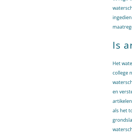
watersch
ingedien
maatreg
Is 
Het wate
college 
watersch
en verst
artikele
als het 
grondsla
watersch