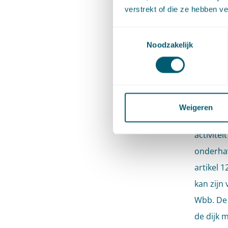
artikel 
verstrekt of die ze hebben v
voor het
Toestemmingsselectie
aanzien 
Noodzakelijk
Om ieman
vereist 
van de W
Weigeren
Toelicht
activite
onderhav
artikel 
kan zijn
Wbb. De 
de dijk 