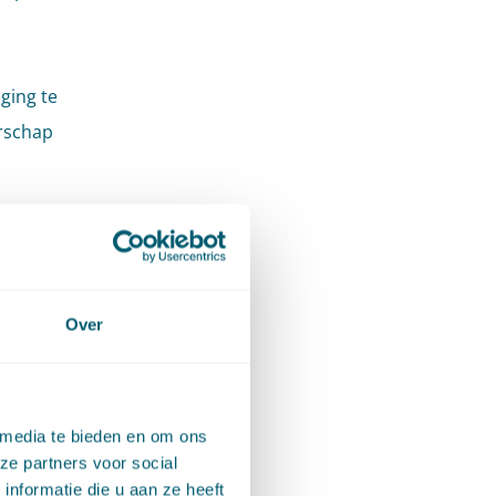
ging te
rschap
k met
t, en
Over
alt. Voor
In de
 moet
 media te bieden en om ons
reden.
ze partners voor social
zoals
nformatie die u aan ze heeft