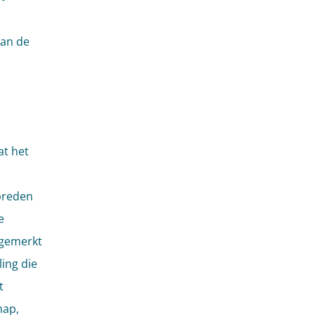
van de
at het
breden
e
ngemerkt
ing die
t
hap,