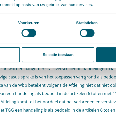
13 Wbb, als vangnetbepaling. Er is volgens de Afdeling geen a
erzameld op basis van uw gebruik van hun services.
 oordeel dat het waterschap bij de toepassing van de TGG t
van de bodem een specifiek voorschrift heeft overtreden.
Voorkeuren
Statistieken
d aan te kunnen merken als overtreder van artikel 13 Wbb
dat diegene handelingen als bedoeld in de artikelen 6 tot en
bb heeft verricht. Volgens de Afdeling kan in de Nota van
Selectie toestaan
ing bij het Bbk steun worden gevonden voor het oordeel da
it kan worden aangemerkt als verschillende handelingen. Dat
ige casus sprake is van het toepassen van grond als bedoe
12a van de Wbb betekent volgens de Afdeling niet dat niet oo
 van een handeling als bedoeld in de artikelen 6 tot en met 1
Afdeling komt tot het oordeel dat het verbreden en verstev
met TGG een handeling is als bedoeld in de artikelen 6 tot e