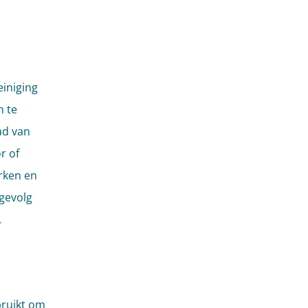
einiging
n te
ad van
r of
rken en
gevolg
.
bruikt om