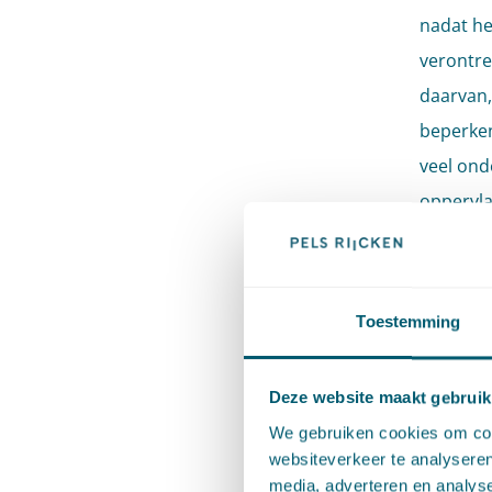
nadat he
verontre
daarvan,
beperken
veel ond
oppervla
De Afdel
grond he
Toestemming
derhalve 
het toep
Deze website maakt gebruik
Nota van
We gebruiken cookies om cont
onderzoe
websiteverkeer te analyseren
Als dat n
media, adverteren en analys