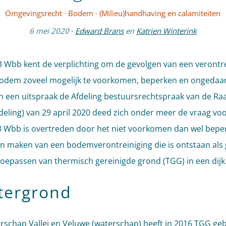
Omgevingsrecht
·
Bodem
·
(Milieu)handhaving en calamiteiten
6 mei 2020
·
Edward Brans
en
Katrien Winterink
13 Wbb kent de verplichting om de gevolgen van een verontr
odem zoveel mogelijk te voorkomen, beperken en ongedaa
n een uitspraak de Afdeling bestuursrechtspraak van de Ra
fdeling) van 29 april 2020 deed zich onder meer de vraag voo
13 Wbb is overtreden door het niet voorkomen dan wel bepe
 maken van een bodemverontreiniging die is ontstaan als 
toepassen van thermisch gereinigde grond (TGG) in een dijk
tergrond
rschap Vallei en Veluwe (waterschap) heeft in 2016 TGG ge