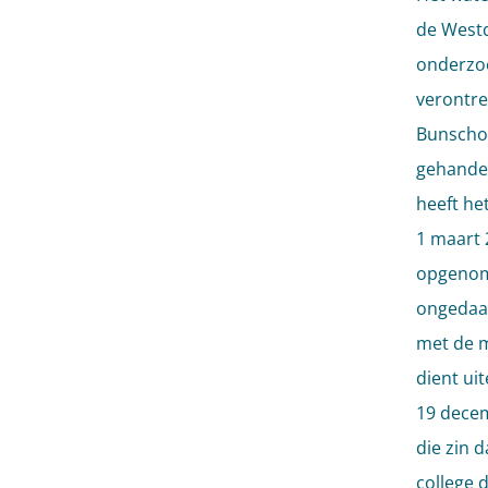
de Westd
onderzoe
verontre
Bunschot
gehandel
heeft he
1 maart 
opgenom
ongedaan
met de m
dient uit
19 decem
die zin d
college 