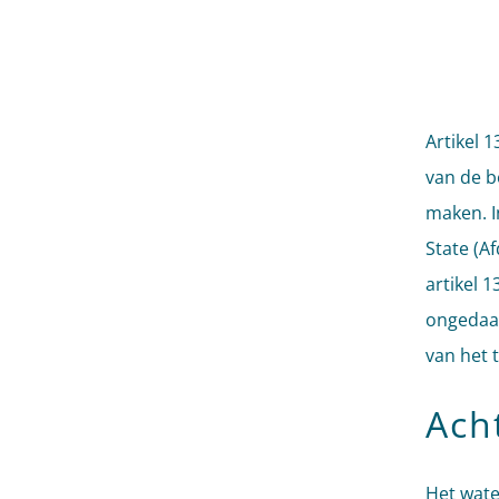
Artikel 
van de b
maken. I
State (A
artikel 
ongedaan
van het 
Ach
Het wate