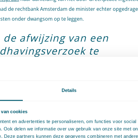
had de rechtbank Amsterdam de minister echter opgedrag
asten onder dwangsom op te leggen.
 de afwijzing van een
dhavingsverzoek te
overwegen
sraad advocaat-generaal is gevraagd om in zijn conclusie in
Details
roverweging in bezwaar van een besluit waarbij is geweiger
anctie op te leggen. Hoe moet die heroverweging plaatsvin
iten en omstandigheden zijn daarbij wel en niet relevant? M
 van cookies
het bestuursorgaan zich ten onrechte op het standpunt heef
ent en advertenties te personaliseren, om functies voor social
. Ook delen we informatie over uw gebruik van onze site met on
een overtreding was? Maakt het uit dat de overtreding na he
e. Deze partners kunnen deze gegevens combineren met andere i