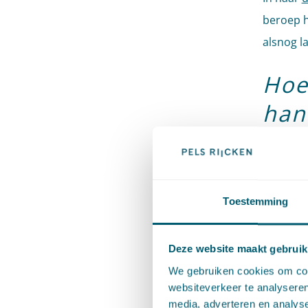
beroep 
alsnog l
Hoe
han
her
De staat
Toestemming
op de he
herstels
Welke fe
Deze website maakt gebruik
uit dat 
We gebruiken cookies om cont
websiteverkeer te analyseren
dat er g
media, adverteren en analys