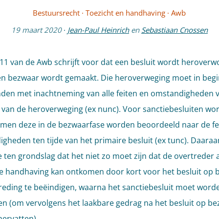
Bestuursrecht
·
Toezicht en handhaving
·
Awb
19 maart 2020
·
Jean-Paul Heinrich
en
Sebastiaan Cnossen
7:11 van de Awb schrijft voor dat een besluit wordt heroverw
n bezwaar wordt gemaakt. Die heroverweging moet in begi
nden met inachtneming van alle feiten en omstandigheden 
an de heroverweging (ex nunc). Voor sanctiebesluiten wor
en deze in de bezwaarfase worden beoordeeld naar de fe
gheden ten tijde van het primaire besluit (ex tunc). Daaraan
 ten grondslag dat het niet zo moet zijn dat de overtreder 
ve handhaving kan ontkomen door kort voor het besluit op
reding te beëindigen, waarna het sanctiebesluit moet word
n (om vervolgens het laakbare gedrag na het besluit op be
ervatten).