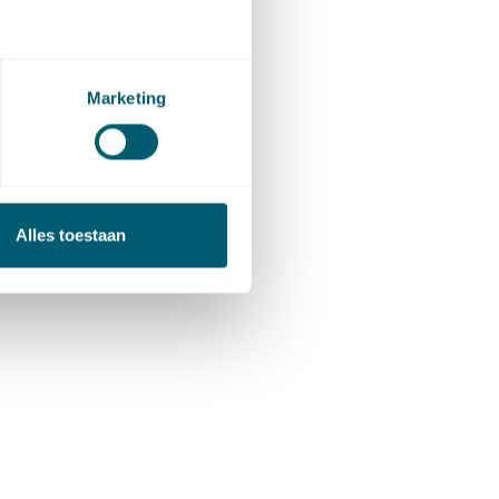
beëindigd
reding
Marketing
kan
he
Alles toestaan