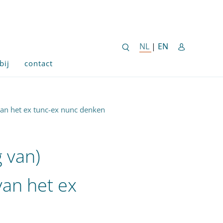
ENGLISH SITE 
NL
NEDERLANDSE SITE
|
EN
bij
contact
van het ex tunc-ex nunc denken
 van)
van het ex