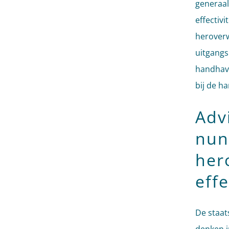
generaal
effectiv
heroverw
uitgangs
handhavi
bij de h
Advi
nun
her
effe
De staat