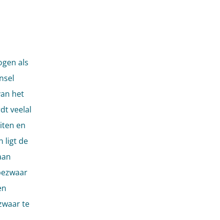
ogen als
nsel
van het
dt veelal
iten en
 ligt de
aan
 bezwaar
en
zwaar te