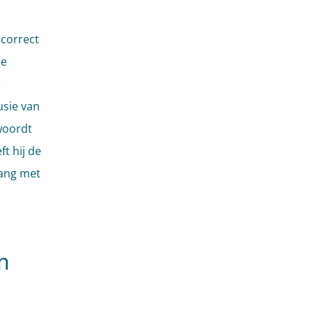
 correct
de
e
usie van
twoordt
t hij de
gang met
m