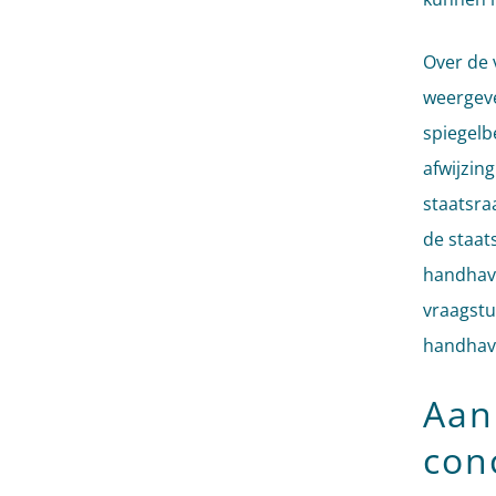
Over de 
weergeve
spiegelb
afwijzin
staatsra
de staat
handhavi
vraagstu
handhav
Aan
con