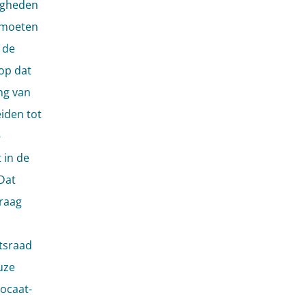
digheden
e moeten
 de
op dat
ng van
eiden tot
-
 in de
Dat
vraag
tsraad
uze
vocaat-