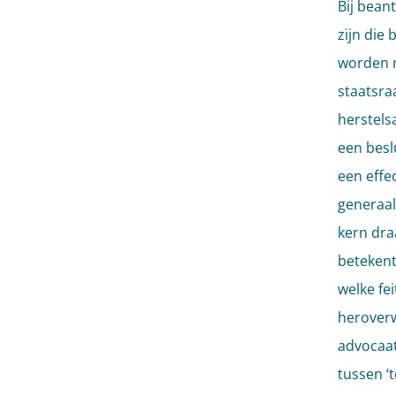
Bij bean
zijn die
worden m
staatsra
herstels
een beslu
een effe
generaal
kern dra
betekent
welke fe
heroverw
advocaat
tussen ‘t