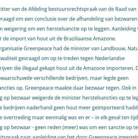
itter van de Afdeling bestuursrechtspraak van de Raad van 
vraagd om een conclusie over de afhandeling van bezwaren 
n weigering om een herstelsanctie op te leggen. Aanleiding
r de import van hout uit de Braziliaanse Amazone.
ganisatie Greenpeace had de minister van Landbouw, Nat
waliteit gevraagd om op te treden tegen Nederlandse
ijven die illegaal gekapt hout uit de Amazone importeren. 
 waarschuwde verschillende bedrijven, maar legde geen
ancties op. Greenpeace maakte daar bezwaar tegen. Ook in
ng op bezwaar weigerde de minister herstelsancties op te le
 bedrijven naderhand geen hout meer geïmporteerd hadde
 overtreding maar eenmalig was en er – in elk geval ten tij
ng op bezwaar - geen reden (meer) was om een sanctie op te
itspraak
naar aanleiding van het door Greenpeace ingestel