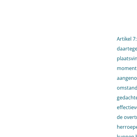
Artikel 
daartege
plaatsvi
moment v
aangenom
omstandi
gedachte
effectie
de overt
herroepe
kunnen h