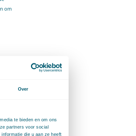
en om
 te gaan
Over
d een
den?
aakt het
t gesteld
 media te bieden en om ons
ze partners voor social
t
nformatie die u aan ze heeft