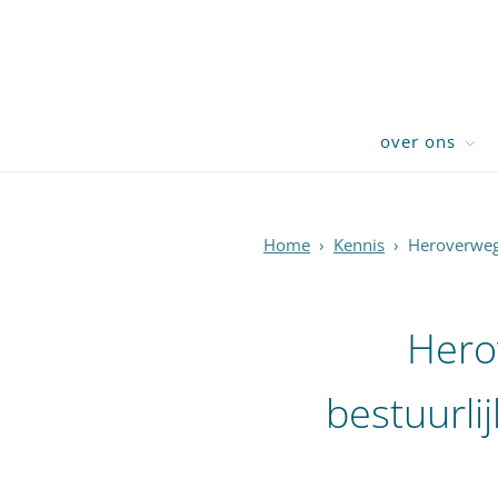
over ons
Home
›
Kennis
›
Heroverwegi
Hero
bestuurli