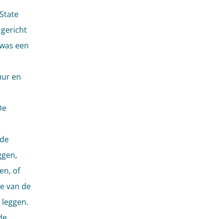
State
gericht
 was een
uur en
De
 de
ggen,
n, of
de van de
 leggen.
de