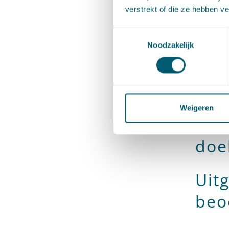
primaire
verstrekt of die ze hebben v
of dat d
Toestemmingsselectie
hoeverre
Noodzakelijk
gaat, om
worden 
De 
Weigeren
sch
doe
Uit
beo