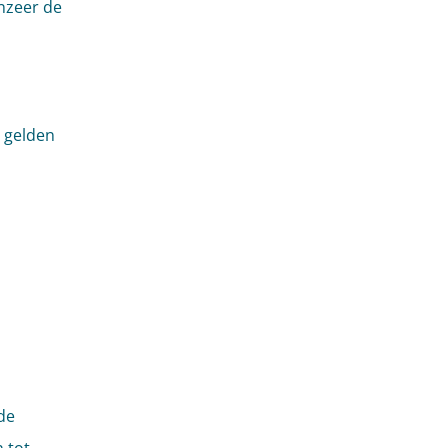
nzeer de
e gelden
de