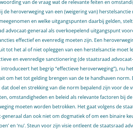
twoording van de vraag wat de relevante feiten en omstan
 bij de heroverweging van een (weigering van) herstelsancti
eegenomen en welke uitgangspunten daarbij gelden, stelt
ad advocaat-generaal als overkoepelend uitgangspunt voor
ancties effectief en evenredig moeten zijn. Een heroverwegi
it tot het al of niet opleggen van een herstelsanctie moet l
ctieve en evenredige sanctionering (de staatsraad advocaat
 introduceert het begrip “effectieve heroverweging”), nu het
ait om het tot gelding brengen van de te handhaven norm. 
 dat doel en strekking van die norm bepalend zijn voor de 
iten, omstandigheden en beleid als relevante factoren bij de
eging moeten worden betrokken. Het gaat volgens de staa
-generaal dan ook niet om dogmatiek of om een binaire ke
oen’ en ‘nu’. Steun voor zijn visie ontleent de staatsraad ad