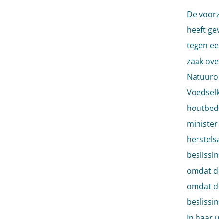
De voorz
heeft ge
tegen ee
zaak ove
Natuuror
Voedselk
houtbedr
minister
herstels
beslissi
omdat de
omdat de
beslissi
In haar
u