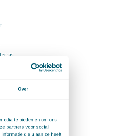
t
t
e
terras
Daar
erdient
Over
 op te
t
 media te bieden en om ons
zwaar
ze partners voor social
nformatie die u aan ze heeft