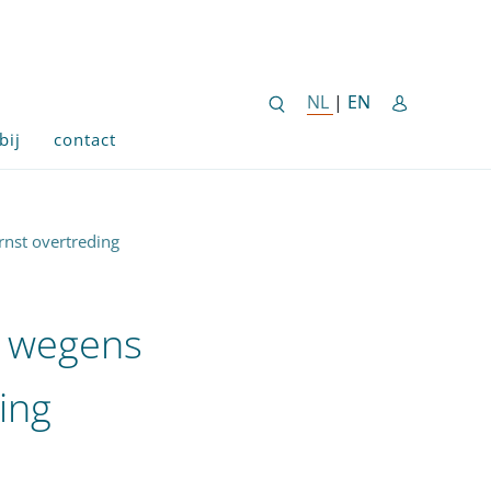
ENGLISH SITE 
NL
NEDERLANDSE SITE
|
EN
bij
contact
nst overtreding
 wegens
ing