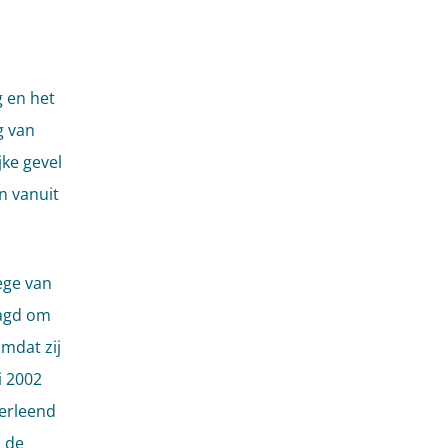
g en het
g van
ke gevel
n vanuit
ege van
aagd om
omdat zij
i 2002
erleend
 de