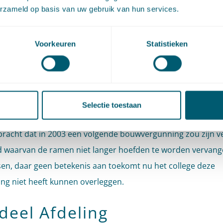
 verklaart, gaat hij in hoger beroep bij de Afdeling. Daar s
erzameld op basis van uw gebruik van hun services.
genaar onder meer dat het college het standpunt omtrent
tale waarden niet heeft onderbouwd met een advies van 
Voorkeuren
Statistieken
encommissie; dat er een erfdienstbaarheid bestaat waaru
recht voortvloeit om de meeste vensters, ramen, gaten en 
n in de gevel dicht te laten maken en dat het van binnenuit
ten van de ramen of het plaatsen van matglas geen vervangi
Selectie toestaan
ndnissen. Verder voert hij aan dat, voor zover het college n
bracht dat in 2003 een volgende bouwvergunning zou zijn v
 waarvan de ramen niet langer hoefden te worden vervan
sen, daar geen betekenis aan toekomt nu het college deze
ng niet heeft kunnen overleggen.
deel Afdeling