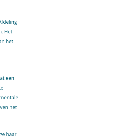
Afdeling
n. Het
an het
at een
ke
umentale
oven het
ge haar