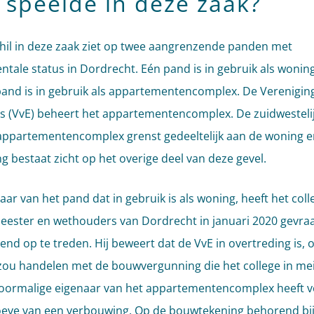
 speelde in deze zaak?
hil in deze zaak ziet op twee aangrenzende panden met
ale status in Dordrecht. Eén pand is in gebruik als wonin
and is in gebruik als appartementencomplex. De Verenigin
s (VvE) beheert het appartementencomplex. De zuidwestelij
appartementencomplex grenst gedeeltelijk aan de woning e
g bestaat zicht op het overige deel van deze gevel.
aar van het pand dat in gebruik is als woning, heeft het coll
ester en wethouders van Dordrecht in januari 2020 gevr
nd op te treden. Hij beweert dat de VvE in overtreding is, 
d zou handelen met de bouwvergunning die het college in me
oormalige eigenaar van het appartementencomplex heeft v
eve van een verbouwing. Op de bouwtekening behorend bij