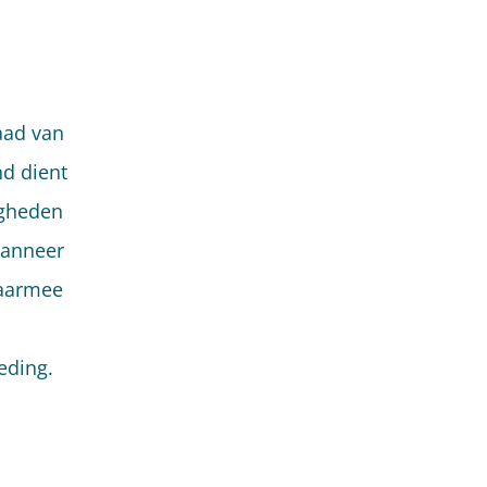
aad van
d dient
igheden
wanneer
daarmee
eding.