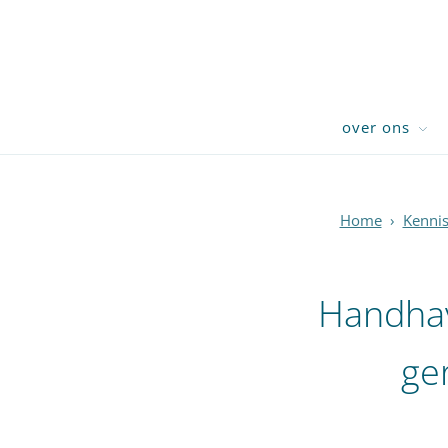
over ons
Home
›
Kenni
Handha
ge