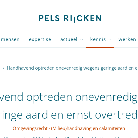
mensen
expertise
actueel
kennis
werken 
s
›
Handhavend optreden onevenredig wegens geringe aard en er
vend optreden onevenredig
ringe aard en ernst overtred
Omgevingsrecht
·
(Milieu)handhaving en calamiteiten