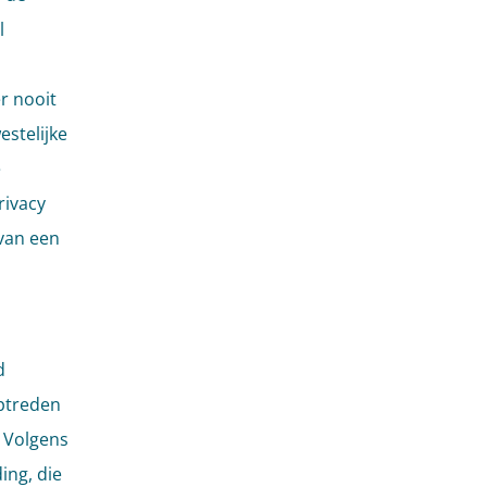
l
r nooit
stelijke
e
rivacy
van een
d
ptreden
 Volgens
ing, die