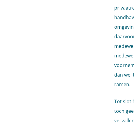
privaatr
handhave
omgeving
daarvoor
medewerk
medewerk
voorneme
dan wel 
ramen.
Tot slot
toch gee
vervallen