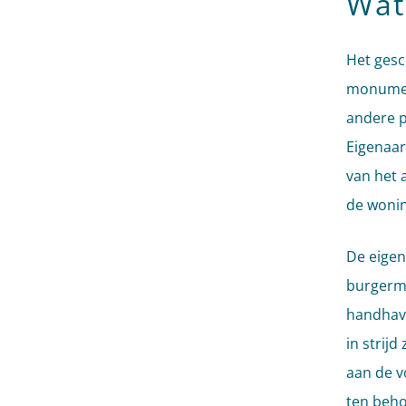
Wat
Het gesc
monument
andere p
Eigenaar
van het 
de wonin
De eigen
burgerme
handhave
in strij
aan de v
ten beho