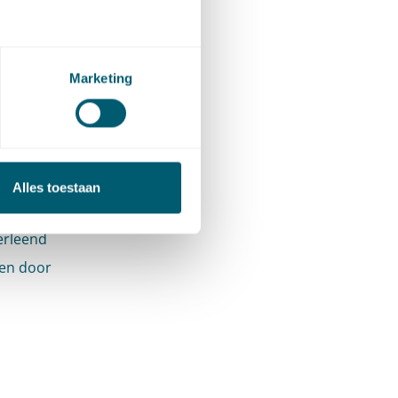
telt de
 de
de
Marketing
it voor
verdere
ng is
Alles toestaan
aar voren
erleend
gen door