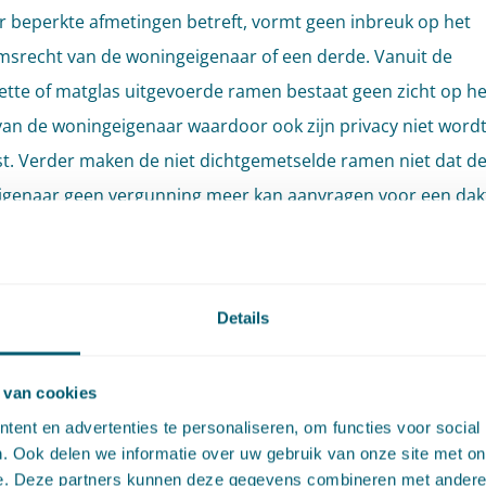
 beperkte afmetingen betreft, vormt geen inbreuk op het
srecht van de woningeigenaar of een derde. Vanuit de
ette of matglas uitgevoerde ramen bestaat geen zicht op he
van de woningeigenaar waardoor ook zijn privacy niet word
t. Verder maken de niet dichtgemetselde ramen niet dat d
genaar geen vergunning meer kan aanvragen voor een dak
uitbouw meer kan realiseren: dat staat hem nog altijd vrij. 
 dat het in stand laten van de huidige situatie de voorkeur v
de monumentale waarden van het pand, aldus het college.
Details
de woningeigenaar is het niet onevenredig om handhavend
 van cookies
egen het in afwijking van de bouwvergunning nalaten van he
ent en advertenties te personaliseren, om functies voor social
ken van de ramen en maakt bezwaar. Na een ongegrond be
. Ook delen we informatie over uw gebruik van onze site met on
j beroep in bij de rechtbank. Nadat de rechtbank zijn beroep
e. Deze partners kunnen deze gegevens combineren met andere i