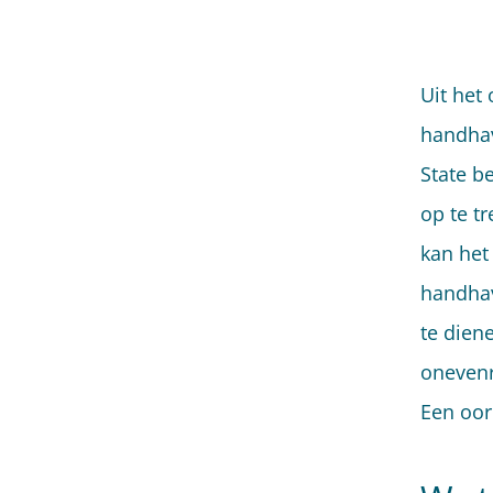
Uit het
handhav
State b
op te t
kan het
handhav
te dien
onevenr
Een oor