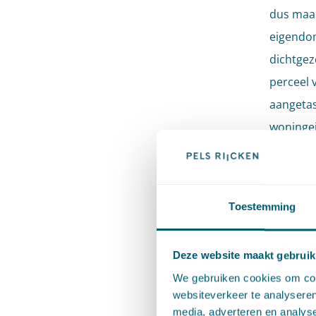
dus maar
eigendom
dichtgez
perceel 
aangetas
woningei
en geen 
komt bij
vanwege 
Toestemming
Volgens 
Deze website maakt gebruik
treden t
We gebruiken cookies om cont
dichtma
websiteverkeer te analyseren
stelt hi
media, adverteren en analys