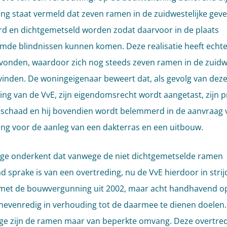
ng staat vermeld dat zeven ramen in de zuidwestelijke geve
rd en dichtgemetseld worden zodat daarvoor in de plaats
de blindnissen kunnen komen. Deze realisatie heeft echte
vonden, waardoor zich nog steeds zeven ramen in de zuidwe
vinden. De woningeigenaar beweert dat, als gevolg van dez
ing van de VvE, zijn eigendomsrecht wordt aangetast, zijn p
schaad en hij bovendien wordt belemmerd in de aanvraag 
ng voor de aanleg van een dakterras en een uitbouw.
ege onderkent dat vanwege de niet dichtgemetselde ramen
d sprake is van een overtreding, nu de VvE hierdoor in strij
met de bouwvergunning uit 2002, maar acht handhavend o
nevenredig in verhouding tot de daarmee te dienen doelen.
ege zijn de ramen maar van beperkte omvang. Deze overtred