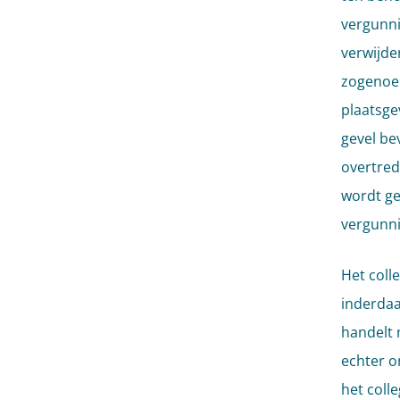
vergunni
verwijde
zogenoem
plaatsge
gevel be
overtred
wordt ge
vergunni
Het coll
inderdaa
handelt 
echter o
het coll