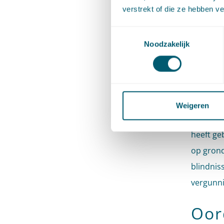
ongegrond
verstrekt of die ze hebben v
woningei
Toestemmingsselectie
monumen
Noodzakelijk
monument
hem het 
openinge
dichtzet
Weigeren
voor bli
heeft ge
op grond
blindnis
vergunni
Oor