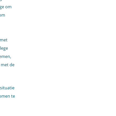
ege om
 om
 met
lege
nemen,
d met de
situatie
komen te