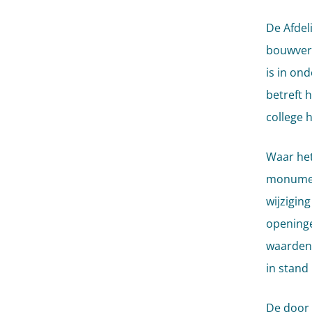
De Afdel
bouwverg
is in on
betreft 
college 
Waar het
monument
wijzigin
openinge
waarden 
in stand 
De door 