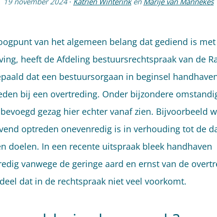
19 november 2024
·
Katrien Winterink
en
Marije van Mannekes
 oogpunt van het algemeen belang dat gediend is met
ing, heeft de Afdeling bestuursrechtspraak van de R
epaald dat een bestuursorgaan in beginsel handhaven
reden bij een overtreding. Onder bijzondere omstand
 bevoegd gezag hier echter vanaf zien. Bijvoorbeeld 
end optreden onevenredig is in verhouding tot de 
en doelen. In een recente uitspraak bleek handhaven
edig vanwege de geringe aard en ernst van de overtr
deel dat in de rechtspraak niet veel voorkomt.