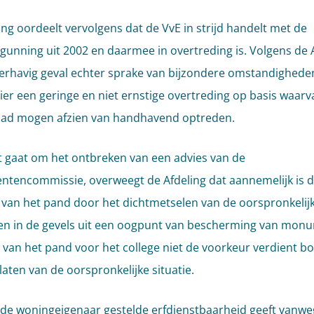
ing oordeelt vervolgens dat de VvE in strijd handelt met de
unning uit 2002 en daarmee in overtreding is. Volgens de 
derhavig geval echter sprake van bijzondere omstandighede
hier een geringe en niet ernstige overtreding op basis waarv
had mogen afzien van handhavend optreden.
 gaat om het ontbreken van een advies van de
encommissie, overweegt de Afdeling dat aannemelijk is d
g van het pand door het dichtmetselen van de oorspronkelij
n in de gevels uit een oogpunt van bescherming van mon
van het pand voor het college niet de voorkeur verdient b
laten van de oorspronkelijke situatie.
de woningeigenaar gestelde erfdienstbaarheid geeft vanwe