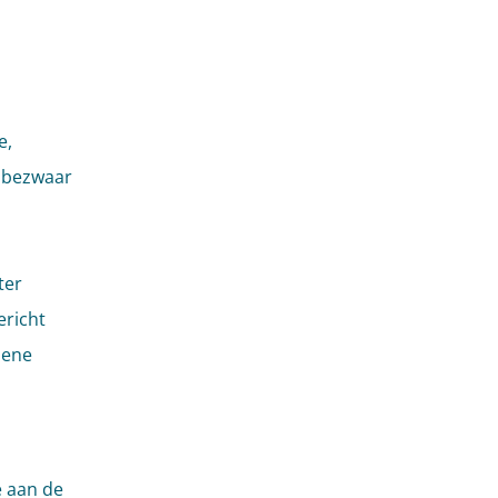
e,
n bezwaar
ter
ericht
mene
e aan de