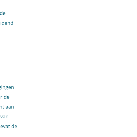
 de
eidend
gingen
r de
ht aan
 van
bevat de