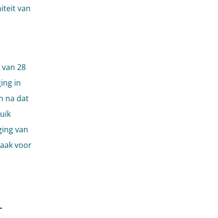
teit van
 van 28
ing in
n na dat
uik
ging van
raak voor
-