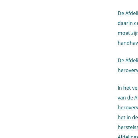
De Afdel
daarin c
moet zij
handhav
De Afdel
heroverw
In het v
van de A
heroverw
het in d
herstels
Afdeling