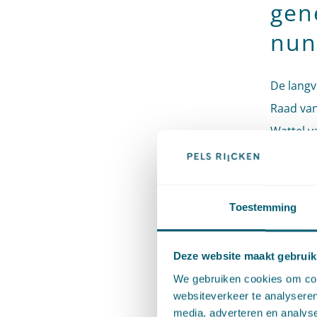
gene
nun
De langv
Raad van
Wattel v
bestuurl
De staat
Toestemming
recht do
en evenr
Deze website maakt gebruik
niet opl
We gebruiken cookies om cont
evenredi
websiteverkeer te analyseren
begrip “
media, adverteren en analys