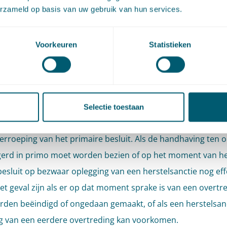
brengen van de te handhaven norm. Gelet daarop draait he
erzameld op basis van uw gebruik van hun services.
sraad a-g niet om dogmatiek of om een binaire keuze tussen
 maar een effectieve heroverweging van het handhavingsbeslu
Voorkeuren
Statistieken
 neerkomt op een tweetrapsbeoordeling bij de heroverwegin
gen van) sanctiebesluiten. De eerste trap is bepalen of ten 
aire besluit (met de kennis van de feiten en het recht van t
 moeten worden opgelegd. De tweede trap is dat aan de ha
Selectie toestaan
oorgevallen ontwikkelingen moet worden nagegaan of er aa
herroeping van het primaire besluit. Als de handhaving ten 
gerd in primo moet worden bezien of op het moment van 
besluit op bezwaar oplegging van een herstelsanctie nog effec
het geval zijn als er op dat moment sprake is van een overtr
den beëindigd of ongedaan gemaakt, of als een herstelsan
g van een eerdere overtreding kan voorkomen.