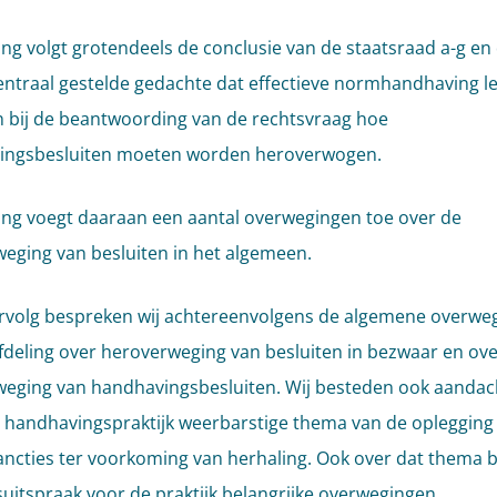
ing volgt grotendeels de conclusie van de staatsraad a-g en
entraal gestelde gedachte dat effectieve normhandhaving l
n bij de beantwoording van de rechtsvraag hoe
ingsbesluiten moeten worden heroverwogen.
ing voegt daaraan een aantal overwegingen toe over de
eging van besluiten in het algemeen.
ervolg bespreken wij achtereenvolgens de algemene overwe
fdeling over heroverweging van besluiten in bezwaar en ove
eging van handhavingsbesluiten. Wij besteden ook aandac
e handhavingspraktijk weerbarstige thema van de oplegging
ancties ter voorkoming van herhaling. Ook over dat thema 
suitspraak voor de praktijk belangrijke overwegingen.