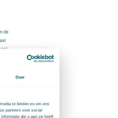
n de
aal
van)
ken.
 die
Over
ffectief
 al of
en
 media te bieden en om ons
t het
ze partners voor social
ot
nformatie die u aan ze heeft