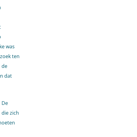
n
t
p
ake was
rzoek ten
 de
n dat
. De
 die zich
 moeten