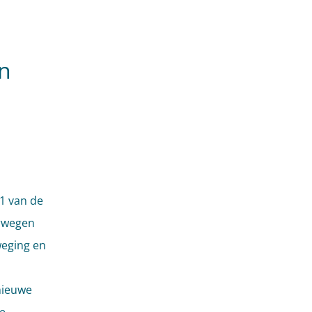
n
11 van de
erwegen
weging en
nieuwe