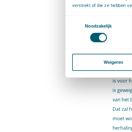
gelding 
verstrekt of die ze hebben v
de staat
Toestemmingsselectie
en ‘nu’,
Noodzakelijk
in feite
(weigerin
het prim
last had
Weigeren
nadien v
is voor 
is gewei
van het 
Dat zal 
moet wor
herhalin