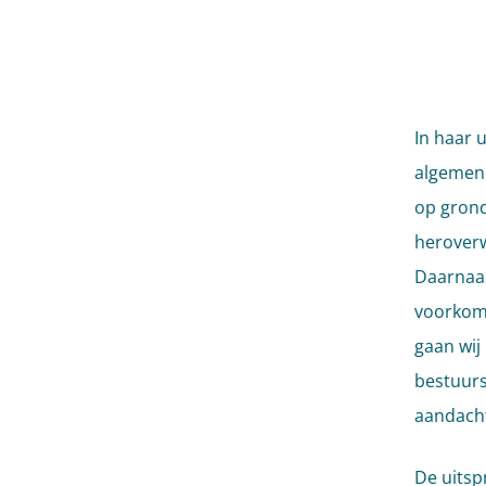
In haar 
algemene
op grond
heroverw
Daarnaast
voorkomi
gaan wij
bestuursr
aandacht
De uitsp