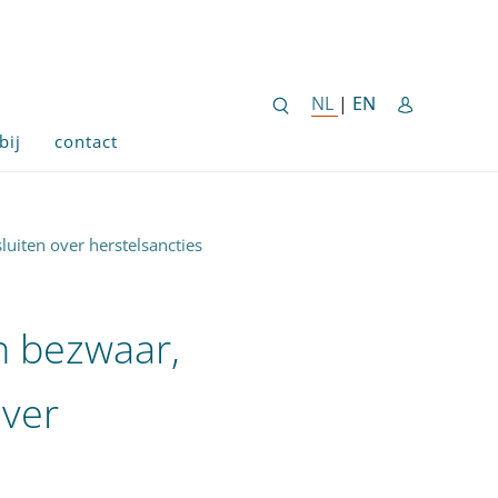
ENGLISH SITE 
NL
NEDERLANDSE SITE
|
EN
bij
contact
uiten over herstelsancties
n bezwaar,
over