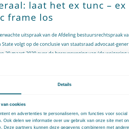
raal: laat het ex tunc – ex
c frame los
erwachte uitspraak van de Afdeling bestuursrechtspraak va
 State volgt op de conclusie van staatsraad advocaat-gener
an 20 maart 2020 over de heroverweging van (de weigering 
ijke herstelsancties, die in een eerder
blogbericht
is bespro
sraad a-g brak een lans voor een manier van heroverweging
Details
et aan het overkoepelend uitgangspunt dat herstelsancties e
edig moeten zijn. Een heroverweging van een besluit tot het
 van cookies
eggen van een herstelsanctie moet leiden tot een effectieve 
ent en advertenties te personaliseren, om functies voor social
ge sanctionering (de staatsraad staatsraad a-g introduceer
. Ook delen we informatie over uw gebruik van onze site met on
effectieve heroverweging”), nu het in de kern draait om het t
e. Deze partners kunnen deze gegevens combineren met andere i