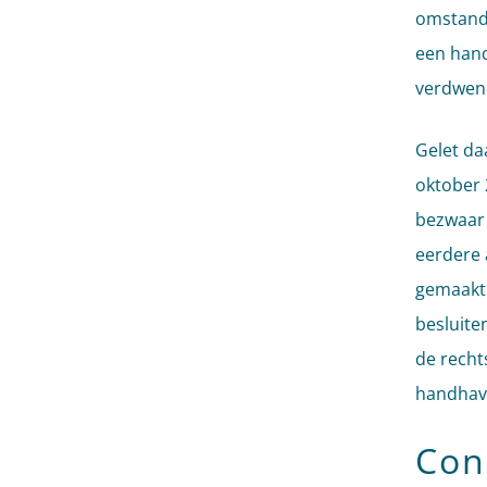
omstandi
een hand
verdwen
Gelet da
oktober 
bezwaar 
eerdere 
gemaakt 
besluite
de recht
handhavi
Con