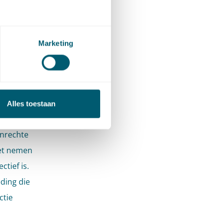
t volgens
 ‘toen’
it, die
Marketing
g van
tijde van
oen) een
nd van
Alles toestaan
nleiding
onrechte
het nemen
tief is.
eding die
ctie