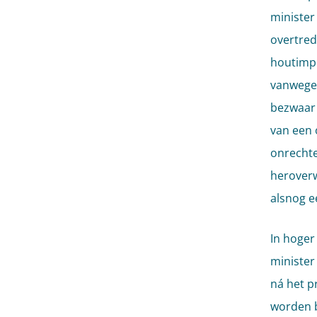
minister
overtred
houtimpo
vanwege 
bezwaar 
van een 
onrechte
heroverw
alsnog 
In hoger
minister
ná het p
worden b