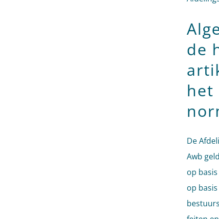
Alg
de 
art
het
no
De Afdel
Awb geld
op basis
op basis
bestuurs