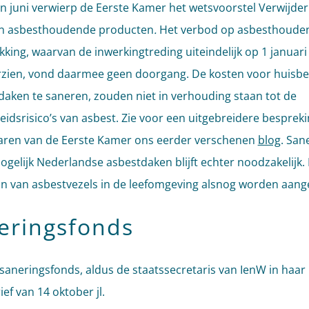
n juni verwierp de Eerste Kamer het wetsvoorstel Verwijder
en asbesthoudende producten
.
Het verbod op asbesthoude
king, waarvan de inwerkingtreding uiteindelijk op 1 januari
zien, vond daarmee geen doorgang. De kosten voor huisbez
aken te saneren, zouden niet in verhouding staan tot de
idsrisico’s van asbest. Zie voor een uitgebreidere besprek
aren van de Eerste Kamer ons eerder verschenen
blog
. San
ogelijk Nederlandse asbestdaken blijft echter noodzakelijk.
n van asbestvezels in de leefomgeving alsnog worden aang
eringsfonds
saneringsfonds, aldus de staatssecretaris van IenW in haar
ef van 14 oktober jl.