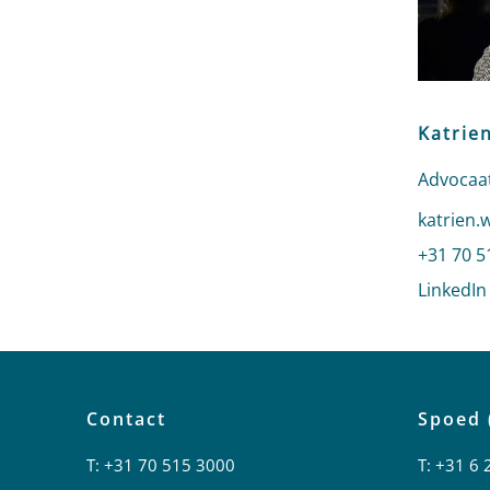
Katrie
Advocaat
Stuur ee
katrien.
Bel naar
+31 70 5
LinkedIn
Contact
Spoed 
T:
+31 70 515 3000
T:
+31 6 