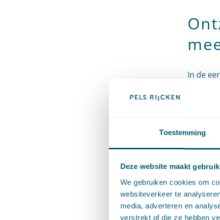
Ont
mee
In de ee
facilite
kunnen d
gemeente
Toestemming
saneren 
Het Land
Deze website maakt gebruik
landsdek
We gebruiken cookies om cont
websiteverkeer te analyseren
sanering
media, adverteren en analys
verstrekt of die ze hebben v