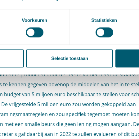
estaan er kansen om de versnelde sanering van asbestdak
ietransitie-opgave te koppelen.
Voorkeuren
Statistieken
sidie voor schrijnende
allen
Selectie toestaan
de behandeling van het wetsvoorstel Verwijdering asbest en
udende producten door de Eerste Kamer heeft de staatsse
 te kennen gegeven bovenop de middelen van het in te stel
n budget van 5 miljoen euro beschikbaar te stellen voor sc
. De vrijgestelde 5 miljoen euro zou worden gekoppeld aan
zamingsmaatregelen en zou specifiek tegemoet moeten ko
n met een smalle beurs die geen lening mogen aangaan. D
retaris gaf daarbij aan in 2022 te zullen evalueren of dit bu