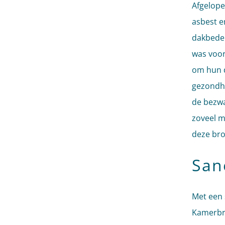
Afgelope
asbest 
dakbedek
was voor
om hun d
gezondhe
de bezw
zoveel m
deze bro
San
Met een 
Kamerbri