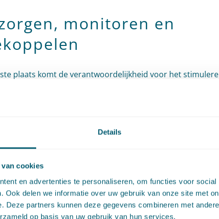
zorgen, monitoren en
koppelen
rste plaats komt de verantwoordelijkheid voor het stimuler
ren van (collectieve) asbestdakensanering bij gemeenten te li
akeigenaren voor informatie bij gemeenten aankloppen e
n bijvoorbeeld een rol spelen waar het gaat om het collect
Details
van daken.
elijk Asbest Volgsysteem (LAVS) kan daarbij gebruikt worden
 van cookies
kende monitoring van de aanwezigheid van asbestdaken, 
ent en advertenties te personaliseren, om functies voor social
. Ook delen we informatie over uw gebruik van onze site met on
 goed te kunnen volgen en successen te kunnen melden.
e. Deze partners kunnen deze gegevens combineren met andere i
erzameld op basis van uw gebruik van hun services.