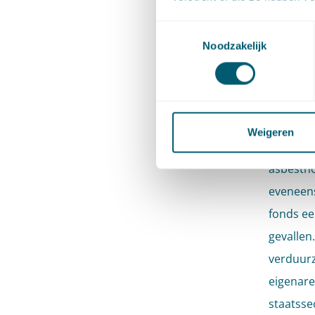
Verder b
de energ
Toestemmingsselectie
Noodzakelijk
Sub
gev
Weigeren
Tijdens 
asbestho
eveneens
fonds ee
gevallen
verduur
eigenare
staatssec