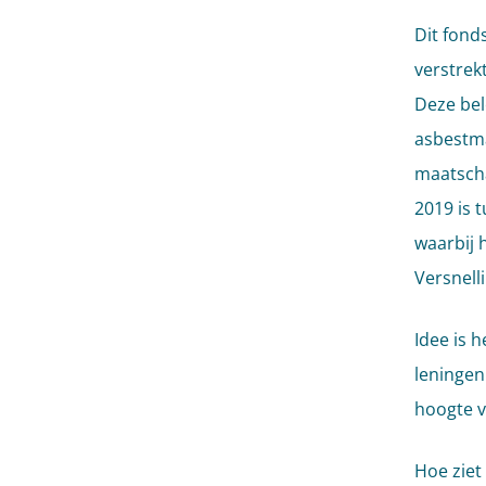
Dit fond
verstrekt
Deze bel
asbestma
maatscha
2019 is 
waarbij 
Versnell
Idee is 
leningen
hoogte v
Hoe ziet