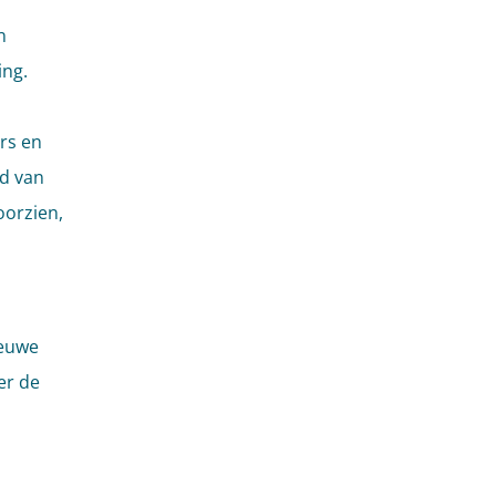
n
ing.
rs en
nd van
oorzien,
ieuwe
er de