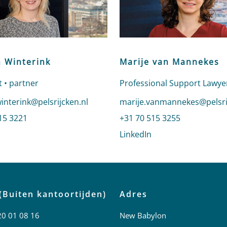
n Winterink
Marije van Mannekes
 • partner
Professional Support Lawye
n e-mail naar Katrien Winterink
winterink@pelsrijcken.nl
Stuur een e-mail naar Mari
marije.vanmannekes@pelsri
 Katrien Winterink
15 3221
Bel naar Marije van Mannek
+31 70 515 3255
profiel van Katrien Winterink
LinkedIn
profiel van Marije 
(Buiten kantoortijden)
Adres
20 01 08 16
New Babylon