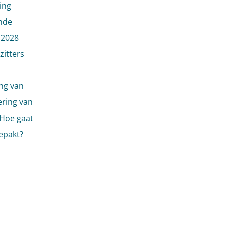
ing
nde
 2028
itters
ing van
ering van
 Hoe gaat
epakt?