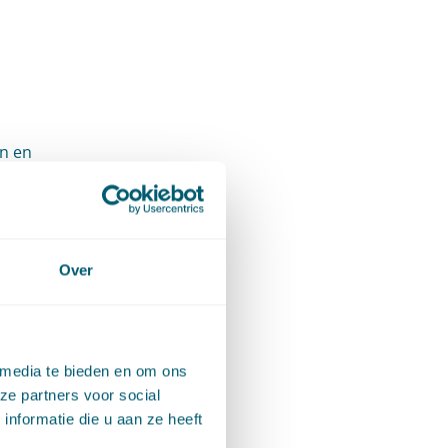
en en
ggen. Zo
n kunnen
ief
Over
 als
om de
 media te bieden en om ons
ze partners voor social
nformatie die u aan ze heeft