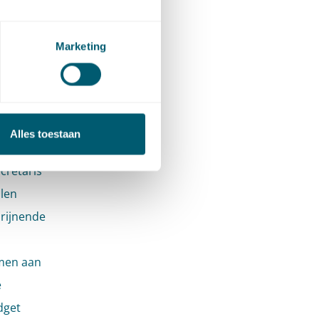
en aan
Marketing
Alles toestaan
cretaris
len
hrijnende
men aan
e
dget