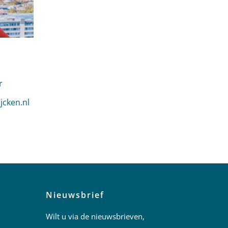
r
je van Mannekes
jcken.nl
es
van Mannekes
Nieuwsbrief
Wilt u via de nieuwsbrieven,