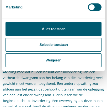
onrechte een (hoog) bedrag ineens voorschrijft in plaats van
Marketing
een dwangsom per overtreding, had de perceeleigenaar tegen
de last zelf naar voren moeten brengen. Weliswaar heeft hij
een aantal van de feitelijke werkzaamheden om aan de last te
voldoen uitgevoerd, de Afdeling is van oordeel dat er na het
Alles toestaan
verstrijken van de begunstigingstermijn nog altijd sprake was
van overtredingen van zowel artikel 1b als artikel 12 van de
Woningwet. Deze overtredingen maken een belangrijk
Selectie toestaan
onderdeel uit van de last. Om deze redenen heeft de
rechtbank terecht geoordeeld dat er voor het college geen
Weigeren
bijzondere omstandigheden aanwezig zijn om geheel of
gedeeltelijk van invordering af te zien. Daarbij weegt de
Afdeling mee dat bij een besluit over invordering van een
verbeurde dwangsom aan het belang van die invordering veel
gewicht moet worden toegekend. Een andere opvatting zou
afdoen aan het gezag dat behoort uit te gaan van de oplegging
van een last onder dwangsom. Hierin lezen we de
beginselplicht tot invordering. Een overweging als deze in een
vergelijkbare zaak heeft de Afdeling overigens eerder gedaan,