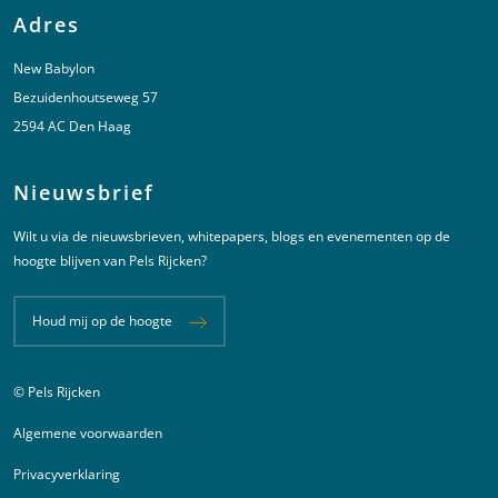
Adres
New Babylon
Bezuidenhoutseweg 57
2594 AC Den Haag
Nieuwsbrief
Wilt u via de nieuwsbrieven, whitepapers, blogs en evenementen op de
hoogte blijven van Pels Rijcken?
Houd mij op de hoogte
© Pels Rijcken
Juridische informatie
Algemene voorwaarden
Privacyverklaring