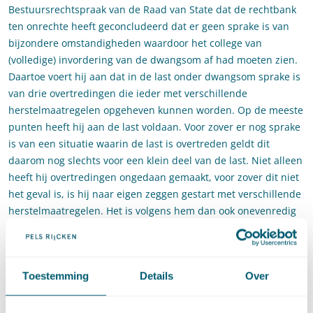
Bestuursrechtspraak van de Raad van State dat de rechtbank
ten onrechte heeft geconcludeerd dat er geen sprake is van
bijzondere omstandigheden waardoor het college van
(volledige) invordering van de dwangsom af had moeten zien.
Daartoe voert hij aan dat in de last onder dwangsom sprake is
van drie overtredingen die ieder met verschillende
herstelmaatregelen opgeheven kunnen worden. Op de meeste
punten heeft hij aan de last voldaan. Voor zover er nog sprake
is van een situatie waarin de last is overtreden geldt dit
daarom nog slechts voor een klein deel van de last. Niet alleen
heeft hij overtredingen ongedaan gemaakt, voor zover dit niet
het geval is, is hij naar eigen zeggen gestart met verschillende
herstelmaatregelen. Het is volgens hem dan ook onevenredig
om in zijn situatie de volledige dwangsom in te vorderen. Te
meer omdat de hoeveelheid resterende overtredingen niet
meer in verhouding staat tot de hoogte van de dwangsom van
Toestemming
Details
Over
€ 75.000,00 ineens.
Hoe oordeelt de Afdeling?