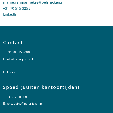
Stuur een e-mail naar Marije van Mannekes
marije.vanmannekes@pelsrijcken.nl
Bel naar Marije van Mannekes
+31 70 515 3255
LinkedIn
profiel van Marije van Mannekes
Contact
T:
+31 70 515 3000
E:
info@pelsrijcken.nl
Linkedin
Spoed (Buiten kantoortijden)
T:
+31 6 20 01 08 16
E:
kortgeding@pelsrijcken.nl