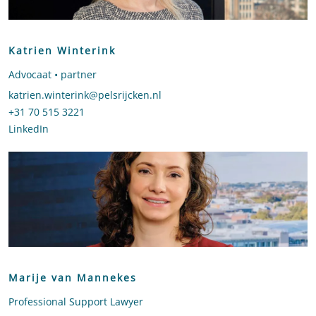
Katrien Winterink
Advocaat • partner
Stuur een e-mail naar Katrien Winterink
katrien.winterink@pelsrijcken.nl
Bel naar Katrien Winterink
+31 70 515 3221
LinkedIn
profiel van Katrien Winterink
Marije van Mannekes
Professional Support Lawyer