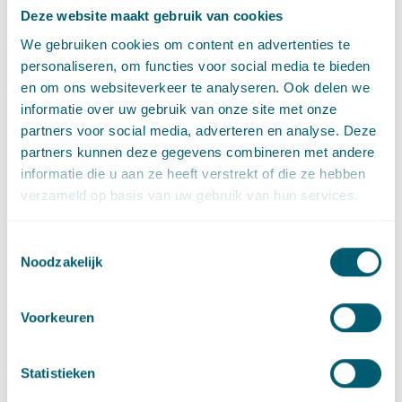
Deze website maakt gebruik van cookies
De Afdeling concludeert dat de inspectierapporten
We gebruiken cookies om content en advertenties te
onvoldoende grondslag geven om te kunnen vaststellen dat er
personaliseren, om functies voor social media te bieden
sprake is van overtredingen van artikel 1a, eerste lid, van de
en om ons websiteverkeer te analyseren. Ook delen we
Woningwet en de artikelen 2.22 en 7.21 van het Bouwbesluit.
informatie over uw gebruik van onze site met onze
Zo is in de rapporten onvoldoende inzichtelijk gemaakt waar
partners voor social media, adverteren en analyse. Deze
het door het college genoemde gevaar voor de gezondheid of
partners kunnen deze gegevens combineren met andere
veiligheid uit bestaat en hoe bijvoorbeeld loszittende
informatie die u aan ze heeft verstrekt of die ze hebben
dakpannen daaraan bijdragen. Ook de foto’s bij het
verzameld op basis van uw gebruik van hun services.
inspectierapport geven daarvoor onvoldoende uitsluitsel. Het
betoog slaagt dan ook in zoverre.
Toestemmingsselectie
Noodzakelijk
Echter oordeelt de Afdeling dat de perceeleigenaar niet heeft
aangetoond dat er in deze situatie sprake is van bijzondere
omstandigheden waarom geheel of gedeeltelijk van
Voorkeuren
invordering afgezien moest worden. Bij het bepalen van de
dwangsom is zoals gezegd geen onderscheid gemaakt tussen
de verschillende aan de last ten grondslag gelegde
Statistieken
overtredingen. Het betoog dat de last onder dwangsom ten