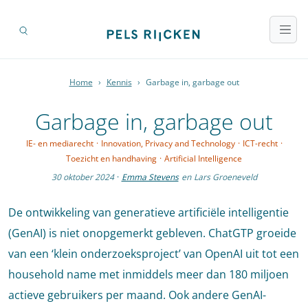
Home
›
Kennis
›
Garbage in, garbage out
Garbage in, garbage out
IE- en mediarecht
·
Innovation, Privacy and Technology
·
ICT-recht
·
Toezicht en handhaving
·
Artificial Intelligence
30 oktober 2024
·
Emma Stevens
en
Lars Groeneveld
De ontwikkeling van generatieve artificiële intelligentie
(GenAI) is niet onopgemerkt gebleven. ChatGTP groeide
van een ‘klein onderzoeksproject’ van OpenAI uit tot een
household name met inmiddels meer dan 180 miljoen
actieve gebruikers per maand. Ook andere GenAI-