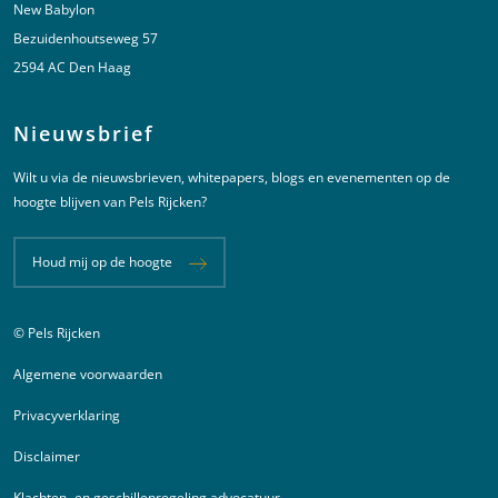
New Babylon
Bezuidenhoutseweg 57
2594 AC Den Haag
Nieuwsbrief
Wilt u via de nieuwsbrieven, whitepapers, blogs en evenementen op de
hoogte blijven van Pels Rijcken?
Houd mij op de hoogte
© Pels Rijcken
Juridische informatie
Algemene voorwaarden
Privacyverklaring
Disclaimer
Klachten- en geschillenregeling advocatuur