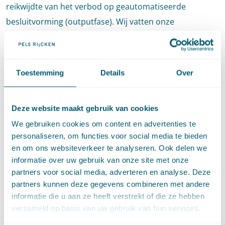
reikwijdte van het verbod op geautomatiseerde
besluitvorming (outputfase). Wij vatten onze
bevindingen samen in enkele afsluitende opmerkingen.
Toestemming
Details
Over
Garbage in, garbage out
Deze website maakt gebruik van cookies
Auteurs: E.W.V. Stevens en L. Groeneveld
We gebruiken cookies om content en advertenties te
Bron: Mediaforum 2024, nr. 5, p. 147-154
personaliseren, om functies voor social media te bieden
en om ons websiteverkeer te analyseren. Ook delen we
informatie over uw gebruik van onze site met onze
Downloaden
partners voor social media, adverteren en analyse. Deze
partners kunnen deze gegevens combineren met andere
informatie die u aan ze heeft verstrekt of die ze hebben
verzameld op basis van uw gebruik van hun services.