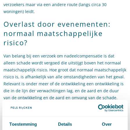
verzoekers maar via een andere route (langs circa 30
woningen) leidt.
Overlast door evenementen:
normaal maatschappelijke
risico?
Van belang bij een verzoek om nadeelcompensatie is dat
alleen schade wordt vergoed die uitstijgt boven het normaal
maatschappelijk risico. Hoe groot dat normaal maatschappelijk
risico is, is afhankelijk van alle omstandigheden van het geval.
Relevant is onder meer of de ontwikkeling een ontwikkeling is
die in de lijn der verwachtingen lag, en de aard en de duur
van de ontwikkeling en de aard en omvang van de schade.
Bij een jaarlijks terugkerend element lijkt het eenvoudig om te
stellen dat het gaat om een ontwikkeling die in de lijn der
verwachtingen lag, zo lijkt te volgen uit de uitspraak van de
Toestemming
Details
Over
Afdeling. In dit geval ging het om een evenement dat al sinds