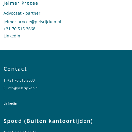
Jelmer Procee
Advocaat • partner
Stuur een e-mail naar Jelmer Procee
jelmer.procee@pelsrijcken.nl
Bel naar Jelmer Procee
+31 70 515 3668
LinkedIn
profiel van Jelmer Procee
Contact
T:
+31 70 515 3000
E:
info@pelsrijcken.nl
Linkedin
Spoed (Buiten kantoortijden)