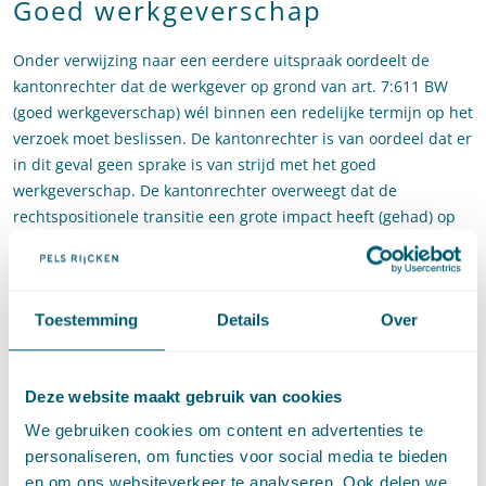
Goed werkgeverschap
Onder verwijzing naar een eerdere uitspraak oordeelt de
kantonrechter dat de werkgever op grond van art. 7:611 BW
(goed werkgeverschap) wél binnen een redelijke termijn op het
verzoek moet beslissen. De kantonrechter is van oordeel dat er
in dit geval geen sprake is van strijd met het goed
werkgeverschap. De kantonrechter overweegt dat de
rechtspositionele transitie een grote impact heeft (gehad) op
de Rijksoverheid en het – in het bijzonder in verband met de
rechtsgelijkheid – van belang was dat vanuit de Rijksoverheid
als werkgever duidelijkheid werd verkregen over het door de
Toestemming
Details
Over
transitie ontstane interpretatie- en toepassingsvraagstuk met
betrekking tot paragraaf 3.1 Cao Rijk. Dat het verkrijgen van
die duidelijkheid enige tijd in beslag nam en dat in verband
Deze website maakt gebruik van cookies
daarmee aanvragen een aantal maanden zijn aangehouden,
acht de kantonrechter begrijpelijk.
We gebruiken cookies om content en advertenties te
personaliseren, om functies voor social media te bieden
Zwaarwegend bedrijfsbelang
en om ons websiteverkeer te analyseren. Ook delen we