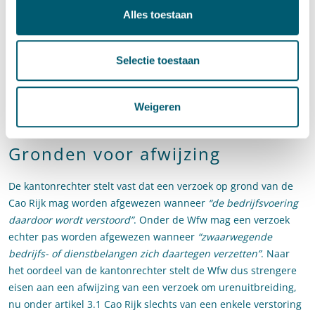
urenuitbreiding moet worden ingewilligd, aldus de
Alles toestaan
kantonrechter. Vrijgevallen uren of vacatures binnen een
afdeling, betekenen niet zonder meer dat een verzoek om
urenuitbreiding dient te worden ingewilligd. Volgens de
Selectie toestaan
kantonrechter kan niet worden verwacht dat een aantal uur
van die vacature aan de ambtenaar worden toegekend, nu
invulling van vrijgevallen uren niet dient te leiden tot
Weigeren
versnippering van de formatie en/of roosterproblemen.
Gronden voor afwijzing
De kantonrechter stelt vast dat een verzoek op grond van de
Cao Rijk mag worden afgewezen wanneer
“de bedrijfsvoering
daardoor wordt verstoord”
. Onder de Wfw mag een verzoek
echter pas worden afgewezen wanneer
“zwaarwegende
bedrijfs- of dienstbelangen zich daartegen verzetten”
. Naar
het oordeel van de kantonrechter stelt de Wfw dus strengere
eisen aan een afwijzing van een verzoek om urenuitbreiding,
nu onder artikel 3.1 Cao Rijk slechts van een enkele verstoring