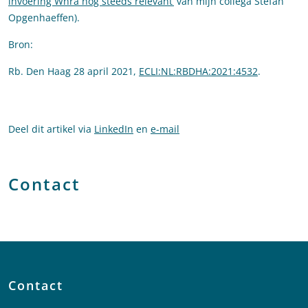
invoering Wnra nog steeds relevant’
van mijn collega Stefan
Opgenhaeffen).
Bron:
Rb. Den Haag 28 april 2021,
ECLI:NL:RBDHA:2021:4532
.
Deel dit artikel via
LinkedIn
en
e-mail
Contact
Contact