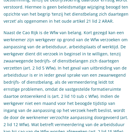
verstoord. Hiermee is geen beleidsmatige wijziging beoogd ten
opzichte van het begrip ‘tenzij het dienstbelang zich daartegen
verzet’ als opgenomen in het oude artikel 21 lid 2 ARAR.
Naast de Cao Rijk is de Wfw van belang. Kort gezegd kan een
werknemer zijn werkgever op grond van de Wfw verzoeken om
aanpassing van de arbeidsduur, arbeidsplaats of werktijd. De
werkgever dient dit verzoek in beginsel in te willigen, tenzij
zwaarwegende bedrijfs- of dienstbelangen zich daartegen
verzetten (art. 2 lid 5 Wfw). In het geval van uitbreiding van de
arbeidsduur is er in ieder geval sprake van een zwaarwegend
bedrijfs- of dienstbelang, als de vermeerdering leidt tot
ernstige problemen, omdat de vastgestelde formatieruimte
daartoe ontoereikend is (art. 2 lid 10 sub c Wfw). Indien de
werkgever niet een maand voor het beoogde tijdstip van
ingang van de aanpassing op het verzoek heeft beslist, wordt
de door de werknemer verzochte aanpassing doorgevoerd (art.
2 lid 12 Wfw). Wat betreft vermeerdering van de arbeidsduur
kan bij cao van de Wfw worden afgeweken (art. 2 lid 15 Wfw).