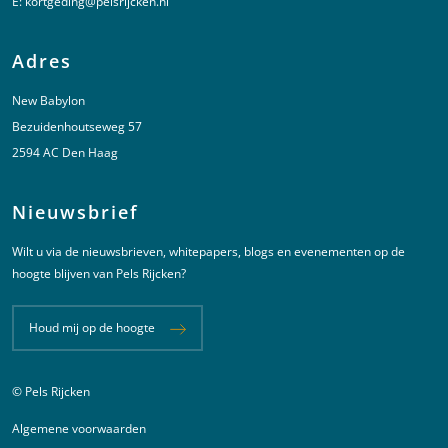
E:
kortgeding@pelsrijcken.nl
Adres
New Babylon
Bezuidenhoutseweg 57
2594 AC Den Haag
Nieuwsbrief
Wilt u via de nieuwsbrieven, whitepapers, blogs en evenementen op de
hoogte blijven van Pels Rijcken?
Houd mij op de hoogte
© Pels Rijcken
Juridische informatie
Algemene voorwaarden