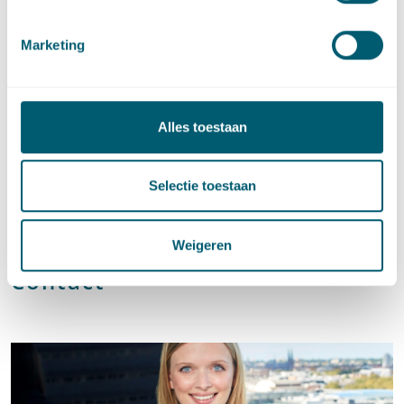
richtlijnen voor omgevingsgeluid in Europa van de World
Health Organization (WHO) verwacht. De conclusies van deze
Marketing
publicatie leiden mogelijk nog tot aanpassing van de
voorstellen voor de nieuwe geluidregels.
Vind
hier
de kamerbrief van Staatssecretaris van IenW van
Alles toestaan
Veldhoven van 27 september 2018.
Selectie toestaan
Deel dit artikel via
LinkedIn
en
e-mail
Weigeren
Contact