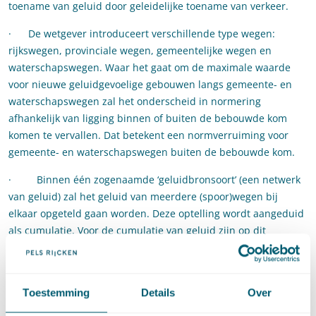
toename van geluid door geleidelijke toename van verkeer.
· De wetgever introduceert verschillende type wegen:
rijkswegen, provinciale wegen, gemeentelijke wegen en
waterschapswegen. Waar het gaat om de maximale waarde
voor nieuwe geluidgevoelige gebouwen langs gemeente- en
waterschapswegen zal het onderscheid in normering
afhankelijk van ligging binnen of buiten de bebouwde kom
komen te vervallen. Dat betekent een normverruiming voor
gemeente- en waterschapswegen buiten de bebouwde kom.
· Binnen één zogenaamde ‘geluidbronsoort’ (een netwerk
van geluid) zal het geluid van meerdere (spoor)wegen bij
elkaar opgeteld gaan worden. Deze optelling wordt aangeduid
als cumulatie. Voor de cumulatie van geluid zijn op dit
moment geen wettelijke normen. Onder de Omgevingswet zal
de cumulatieve geluidsbelasting niet kwantitatief maar
kwalitatief worden beschouwd. Daarbij worden (spoor)wegen,
Toestemming
Details
Over
industrieterreinen en luchtvaart betrokken. Een bewoner
ervaart immers het totale geluid van bijvoorbeeld twee of