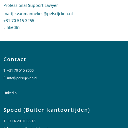
Professional Support Lawyer
Stuur een e-mail naar Marije van Mannekes
marije.vanmannekes@pelsrijcken.nl
Bel naar Marije van Mannekes
+31 70 515 3255
LinkedIn
profiel van Marije van Mannekes
Contact
T:
+31 70 515 3000
E:
info@pelsrijcken.nl
Linkedin
Spoed (Buiten kantoortijden)
T:
+31 6 20 01 08 16