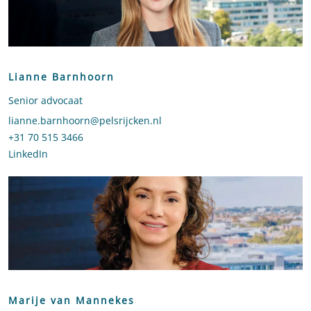
Lianne Barnhoorn
Senior advocaat
Stuur een e-mail naar Lianne Barnhoorn
lianne.barnhoorn@pelsrijcken.nl
Bel naar Lianne Barnhoorn
+31 70 515 3466
LinkedIn
profiel van Lianne Barnhoorn
Marije van Mannekes