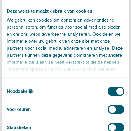
meer bronnen. Deze wijziging leidt tot een betere
Deze website maakt gebruik van cookies
bescherming van de bewoner.
We gebruiken cookies om content en advertenties te
· Het geluid van alle bronnen die relevant zijn bij de
personaliseren, om functies voor social media te bieden
cumulatie worden ook meegenomen bij de toepassing van
en om ons websiteverkeer te analyseren. Ook delen we
‘binnenwaarde’ voor het geluid in gevoelige ruimten van
informatie over uw gebruik van onze site met onze
geluidgevoelige objecten, zoals woningen. Als een woning
partners voor social media, adverteren en analyse. Deze
bijvoorbeeld langs een weg én tegenover een industrieterrein
partners kunnen deze gegevens combineren met andere
ligt, wordt bij de besluitvorming over één van die
informatie die u aan ze heeft verstrekt of die ze hebben
geluidbronnen het geluid van beide opgeteld en moet de
verzameld op basis van uw gebruik van hun services.
geluidwering van de gevel zodanig zijn dat voor het opgetelde
geluid van die beide geluidbronsoorten wordt voldaan aan de
Toestemmingsselectie
binnenwaarde. In de praktijk betekent dat een betere
Noodzakelijk
bescherming dan onder de Wet geluidhinder het geval was.
De normen en geluidregels zullen op AMvB-niveau in het
Voorkeuren
concept-Aanvullingsbesluit geluid worden opgenomen. Dit
Aanvullingsbesluit wordt rond de komende jaarwisseling
Statistieken
geconsulteerd. In oktober 2018 wordt nog een publicatie met