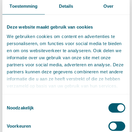
dusdanig uitzonderlijk dat het college van handhavend
Toestemming
Details
Over
optreden had moeten afzien.
Geen onevenredigheid
Deze website maakt gebruik van cookies
vanwege financiële gevolgen
We gebruiken cookies om content en advertenties te
personaliseren, om functies voor social media te bieden
Dat een last onder dwangsom mogelijk verstrekkende of
en om ons websiteverkeer te analyseren. Ook delen we
ernstige financiële gevolgen heeft, maakt niet dat deze
informatie over uw gebruik van onze site met onze
onevenredig is in verhouding tot de belangen die het college
partners voor social media, adverteren en analyse. Deze
met handhaving dient. Deze vaste jurisprudentie bevestigde
partners kunnen deze gegevens combineren met andere
de Afdeling recent nog in de eerder
informatie die u aan ze heeft verstrekt of die ze hebben
aangehaalde
uitspraak
van 22 januari 2020 over de illegale
verzameld op basis van uw gebruik van hun services.
permanente bewoning van een recreatiewoning in Otterlo. In
een
uitspraak
van 7 november 2018 oordeelde de Afdeling dat
in het kader van de illegale permanente bewoning van een
Toestemmingsselectie
Noodzakelijk
recreatiewoning in Ommen ook het ontstaan van een
restschuld na verkoop van de recreatiewoning geen dermate
bijzondere omstandigheid is dat van handhavend optreden
Voorkeuren
had moeten worden afgezien. De bewoner voerde aan dat hij