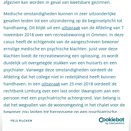
afgezien kan worden in geval van kwetsbare gezinnen.
Medische omstandigheden kunnen in zeer uitzonderlijke
gevallen leiden tot een uitzondering op de beginselplicht tot
handhaving. Dit blijkt uit een
uitspraak
van de Afdeling van 7
november 2018 over een recreatiewoning in Ommen. In deze
casus heeft de echtgenote van de aangeschreven bewoner
ernstige medische en psychische klachten. Juist voor deze
klachten biedt de recreatiewoning een oplossing, zo wordt
duidelijk uit overgelegde stukken van een huisarts en een
psychiater. Vanwege deze omstandigheden oordeelt de
Afdeling dat het college niet in redelijkheid heeft kunnen
handhaven. In een
uitspraak
van 25 mei 2018 oordeelt de
rechtbank Limburg over een last onder dwangsom aan een
persoon met een psychiatrische achtergrond. Van belang is
dat het wegvallen van de woonomgeving in het chalet voor de
bewoner zou leiden tot heropname op een psychiatrische
afdeling. Die verwachting was ook uitgesproken door de
behandelend psychiater. Deze situatie is volgens de rechtbank