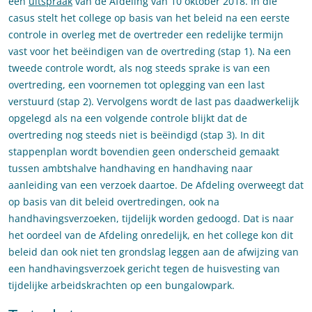
een
uitspraak
van de Afdeling van 10 oktober 2018. In die
casus stelt het college op basis van het beleid na een eerste
controle in overleg met de overtreder een redelijke termijn
vast voor het beëindigen van de overtreding (stap 1). Na een
tweede controle wordt, als nog steeds sprake is van een
overtreding, een voornemen tot oplegging van een last
verstuurd (stap 2). Vervolgens wordt de last pas daadwerkelijk
opgelegd als na een volgende controle blijkt dat de
overtreding nog steeds niet is beëindigd (stap 3). In dit
stappenplan wordt bovendien geen onderscheid gemaakt
tussen ambtshalve handhaving en handhaving naar
aanleiding van een verzoek daartoe. De Afdeling overweegt dat
op basis van dit beleid overtredingen, ook na
handhavingsverzoeken, tijdelijk worden gedoogd. Dat is naar
het oordeel van de Afdeling onredelijk, en het college kon dit
beleid dan ook niet ten grondslag leggen aan de afwijzing van
een handhavingsverzoek gericht tegen de huisvesting van
tijdelijke arbeidskrachten op een bungalowpark.