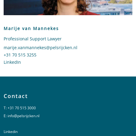
Marije van Mannekes
Professional Support Lawyer
Stuur een e-mail naar Marije van Mannekes
marije.vanmannekes@pelsrijcken.nl
Bel naar Marije van Mannekes
+31 70 515 3255
LinkedIn
profiel van Marije van Mannekes
Contact
T:
+31 70 515 3000
E:
info@pelsrijcken.nl
Linkedin