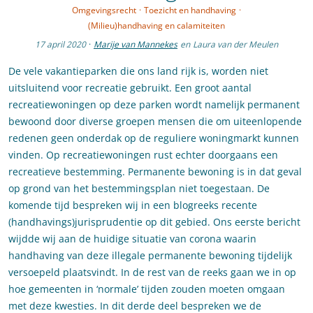
Omgevingsrecht
·
Toezicht en handhaving
·
(Milieu)handhaving en calamiteiten
17 april 2020
·
Marije van Mannekes
en
Laura van der Meulen
De vele vakantieparken die ons land rijk is, worden niet
uitsluitend voor recreatie gebruikt. Een groot aantal
recreatiewoningen op deze parken wordt namelijk permanent
bewoond door diverse groepen mensen die om uiteenlopende
redenen geen onderdak op de reguliere woningmarkt kunnen
vinden. Op recreatiewoningen rust echter doorgaans een
recreatieve bestemming. Permanente bewoning is in dat geval
op grond van het bestemmingsplan niet toegestaan. De
komende tijd bespreken wij in een blogreeks recente
(handhavings)jurisprudentie op dit gebied. Ons eerste bericht
wijdde wij aan de huidige situatie van corona waarin
handhaving van deze illegale permanente bewoning tijdelijk
versoepeld plaatsvindt. In de rest van de reeks gaan we in op
hoe gemeenten in ‘normale’ tijden zouden moeten omgaan
met deze kwesties. In dit derde deel bespreken we de