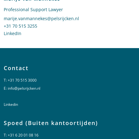
Professional Support Lawyer
Stuur een e-mail naar Marije van Mannekes
marije.vanmannekes@pelsrijcken.nl
Bel naar Marije van Mannekes
+31 70 515 3255
LinkedIn
profiel van Marije van Mannekes
Contact
T:
+31 70 515 3000
E:
info@pelsrijcken.nl
Linkedin
Spoed (Buiten kantoortijden)
T:
+31 6 20 01 08 16