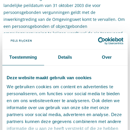
landelijke peildatum van 31 oktober 2003 die voor
persoonsgebonden vergunningen geldt met de
inwerkingtreding van de Omgevingswet komt te vervallen. Om
een persoonsgebonden of objectgebonden
omgevingsvergunning te krijgen wordt wel de eis toegevoegd
dat er beleidsregels zijn gesteld voor het verlenen van die
vergunning. Gemeenten krijgen daarbij de ruimte om zelf een
alternatieve peildatum te stellen. In aanloop naar de
Toestemming
Details
Over
inwerkingtreding van de Omgevingswet zal het Bor op dit punt
worden aangepast en geactualiseerd.
Deze website maakt gebruik van cookies
Met de Omgevingswet krijgen gemeenten vervolgens ook meer
ruimte om snel en flexibel af te wijken van het geldende
We gebruiken cookies om content en advertenties te
omgevingsplan en om tijdelijke functies aan locaties toe te
personaliseren, om functies voor social media te bieden
kennen. Wat de beste optie is voor een specifiek vakantiepark
en om ons websiteverkeer te analyseren. Ook delen we
blijft een lokale keuze, aldus de
Kamerbrief
. In sommige
informatie over uw gebruik van onze site met onze
gevallen zal het park zich lenen voor een
partners voor social media, adverteren en analyse. Deze
bestemmingswijziging of een dubbele bestemming, waardoor
partners kunnen deze gegevens combineren met andere
er altijd permanent gewoond kan worden.
informatie die u aan ze heeft verstrekt of die ze hebben