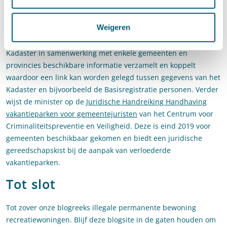
pilotprogramma waarin ruimte wordt geboden om tien
vakantieparken te transformeren naar een andere
Weigeren
bestemming. Ook wordt er een zogenaamd
‘informatiefundament’ ontwikkeld. Dit is een tool waarmee het
Kadaster in samenwerking met enkele gemeenten en
provincies beschikbare informatie verzamelt en koppelt
waardoor een link kan worden gelegd tussen gegevens van het
Kadaster en bijvoorbeeld de Basisregistratie personen. Verder
wijst de minister op de
Juridische Handreiking Handhaving
vakantieparken voor gemeentejuristen
van het Centrum voor
Criminaliteitspreventie en Veiligheid. Deze is eind 2019 voor
gemeenten beschikbaar gekomen en biedt een juridische
gereedschapskist bij de aanpak van verloederde
vakantieparken.
Tot slot
Tot zover onze blogreeks illegale permanente bewoning
recreatiewoningen. Blijf deze blogsite in de gaten houden om