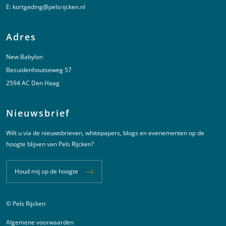
E:
kortgeding@pelsrijcken.nl
Adres
New Babylon
Bezuidenhoutseweg 57
2594 AC Den Haag
Nieuwsbrief
Wilt u via de nieuwsbrieven, whitepapers, blogs en evenementen op de
hoogte blijven van Pels Rijcken?
Houd mij op de hoogte
© Pels Rijcken
Juridische informatie
Algemene voorwaarden