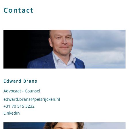
Contact
Edward Brans
Advocaat • Counsel
Stuur een e-mail naar Edward Brans
edward.brans@pelsrijcken.nl
Bel naar Edward Brans
+31 70 515 3232
LinkedIn
profiel van Edward Brans