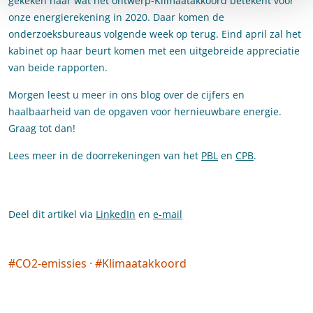
gekeken naar wat het ontwerp-Klimaatakkoord betekent voor
onze energierekening in 2020. Daar komen de
onderzoeksbureaus volgende week op terug. Eind april zal het
kabinet op haar beurt komen met een uitgebreide appreciatie
van beide rapporten.
Morgen leest u meer in ons blog over de cijfers en
haalbaarheid van de opgaven voor hernieuwbare energie.
Graag tot dan!
Lees meer in de doorrekeningen van het
PBL
en
CPB
.
Deel dit artikel via
LinkedIn
en
e-mail
#
CO2-emissies
·
#
Klimaatakkoord
Social tags