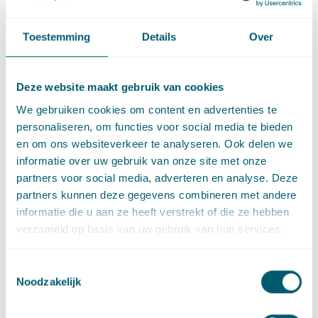
Interpretatie van de cijfers
Toestemming
Details
Over
Uiteraard zijn de maatregelen uit het concept-Klimaatakkoord
niet allemaal even concreet.. Hoe is daar dan toch mee
gerekend? Het PBL en het CPB hebben over deze maatregelen
Deze website maakt gebruik van cookies
overleg gevoerd met de ambtenaren die aan de plannen
hebben gewerkt. Voor het rekenen zijn modellen gebruikt die
We gebruiken cookies om content en advertenties te
openbaar raadpleegbaar zijn en bovendien is nagegaan hoe
personaliseren, om functies voor social media te bieden
mensen daadwerkelijk leven. Wie is autobezitter? En hoe
en om ons websiteverkeer te analyseren. Ook delen we
woont iemand? Een viertal externe hoogleraren heeft tot slot
informatie over uw gebruik van onze site met onze
gecontroleerd of de berekeningen goed zijn uitgevoerd. De
partners voor social media, adverteren en analyse. Deze
rapporten zijn volgens hen ‘een zo goed mogelijke basis om tot
partners kunnen deze gegevens combineren met andere
besluitvorming over te gaan’.
informatie die u aan ze heeft verstrekt of die ze hebben
verzameld op basis van uw gebruik van hun services.
Het CPB en het PBL hebben overigens gerekend met cijfers uit
de Nationale Energieverkenning (NEV) van eind 2017. Dit
Toestemmingsselectie
omdat ook de klimaattafels met die cijfers hebben gerekend.
Noodzakelijk
Dat maakt dat discussies op basis van dezelfde feiten kunnen
worden gevoerd.