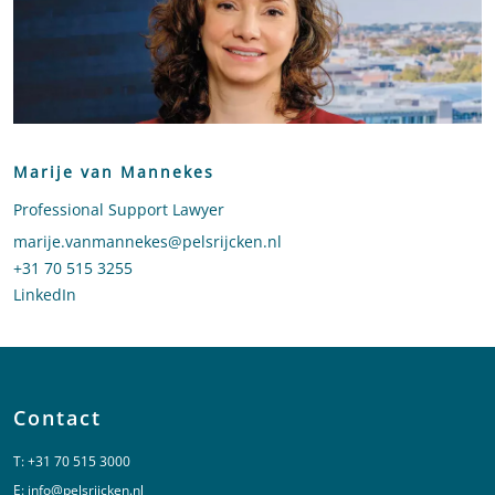
Marije van Mannekes
Professional Support Lawyer
Stuur een e-mail naar Marije van Mannekes
marije.vanmannekes@pelsrijcken.nl
Bel naar Marije van Mannekes
+31 70 515 3255
LinkedIn
profiel van Marije van Mannekes
Contact
T:
+31 70 515 3000
E:
info@pelsrijcken.nl