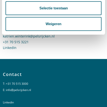
Selectie toestaan
Katrien Winterink
Weigeren
Advocaat • partner
Stuur een e-mail naar Katrien Winterink
katrien.winterink@pelsrijcken.nl
Bel naar Katrien Winterink
+31 70 515 3221
LinkedIn
profiel van Katrien Winterink
Contact
T:
+31 70 515 3000
E:
info@pelsrijcken.nl
Linkedin