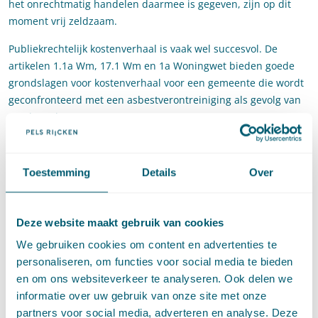
het onrechtmatig handelen daarmee is gegeven, zijn op dit
moment vrij zeldzaam.
Publiekrechtelijk kostenverhaal is vaak wel succesvol. De
artikelen 1.1a Wm, 17.1 Wm en 1a Woningwet bieden goede
grondslagen voor kostenverhaal voor een gemeente die wordt
geconfronteerd met een asbestverontreiniging als gevolg van
een brand.
Bron: Mr. E. Brans en mr. K. Winterink, Bestuursrechtelijk en
privaatrechtelijk kostenverhaal bij asbestbranden. Wat is de
Toestemming
Details
Over
stand van zaken?, O&A 2016,76.
Deze website maakt gebruik van cookies
Deel dit artikel via
LinkedIn
en
e-mail
We gebruiken cookies om content en advertenties te
personaliseren, om functies voor social media te bieden
en om ons websiteverkeer te analyseren. Ook delen we
Contact
informatie over uw gebruik van onze site met onze
partners voor social media, adverteren en analyse. Deze