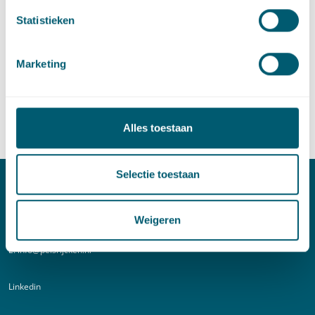
Statistieken
Sector
Marketing
Centrale overheid
Alles toestaan
Selectie toestaan
Contact
Weigeren
T:
+31 70 515 3000
E:
info@pelsrijcken.nl
Linkedin