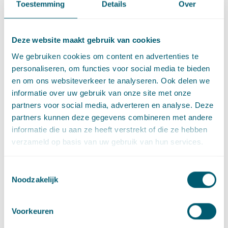
Contact
Toestemming
Details
Over
T
:
+31 70 515 3224
Bel naar Sharona Heeroma
E
:
sharona.heeroma@pelsrijcken.nl
Stuur een e-mail naar Shar
Deze website maakt gebruik van cookies
LinkedIn
Ga naar het LinkedIn profiel van Sharona Heeroma
We gebruiken cookies om content en advertenties te
personaliseren, om functies voor social media te bieden
en om ons websiteverkeer te analyseren. Ook delen we
informatie over uw gebruik van onze site met onze
partners voor social media, adverteren en analyse. Deze
Expertises
partners kunnen deze gegevens combineren met andere
informatie die u aan ze heeft verstrekt of die ze hebben
verzameld op basis van uw gebruik van hun services.
Belastingrecht
Toestemmingsselectie
Noodzakelijk
Litigation and Arbitration
Voorkeuren
Aansprakelijkheid, schade en verzekering