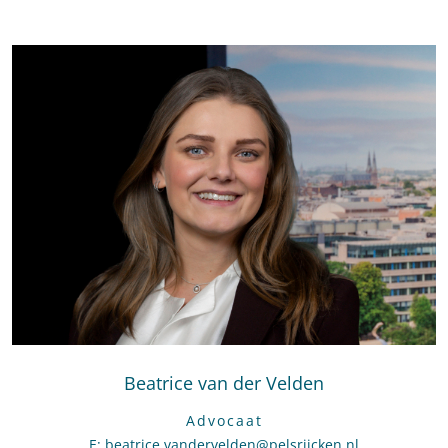
Beatrice van der Velden
Advocaat
E
:
Stuur een e-mail naar Beatrice van der Velden
beatrice.vandervelden@pelsrijcken.nl