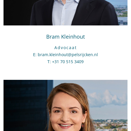
Bram Kleinhout
Advocaat
E
:
Stuur een e-mail naar Bram Kleinhout
bram.kleinhout@pelsrijcken.nl
T
:
Bel naar Bram Kleinhout
+31 70 515 3409