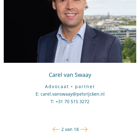
Carel van Swaay
Advocaat • partner
E
:
Stuur een e-mail naar Carel van Swaay
carel.vanswaay@pelsrijcken.nl
T
:
Bel naar Carel van Swaay
+31 70 515 3272
Vorige pagina
Volgende pagina
Pagina
2 van 18