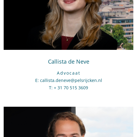
Callista de Neve
Advocaat
E
:
Stuur een e-mail naar Callista de Neve
callista.deneve@pelsrijcken.nl
T
:
Bel naar Callista de Neve
+ 31 70 515 3609