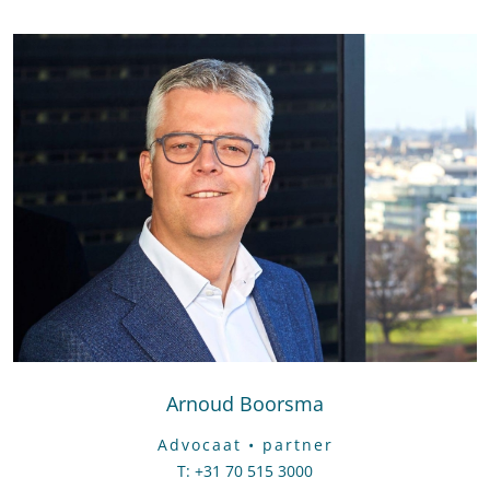
Arnoud Boorsma
Advocaat • partner
T
:
Bel naar Arnoud Boorsma
+31 70 515 3000