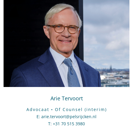
Arie Tervoort
Advocaat • Of Counsel (interim)
E
:
Stuur een e-mail naar Arie Tervoort
arie.tervoort@pelsrijcken.nl
T
:
Bel naar Arie Tervoort
+31 70 515 3980