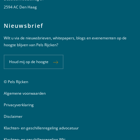
2594 AC Den Haag
Nieuwsbrief
Wilt u via de nieuwsbrieven, whitepapers, blogs en evenementen op de
hoogte blijven van Pels Rijcken?
Houd mij op de hoogte
© Pels Rijcken
Juridische informatie
Algemene voorwaarden
Privacyverklaring
Disclaimer
Klachten- en geschillenregeling advocatuur
Klachten- en geschillenregeling Wki