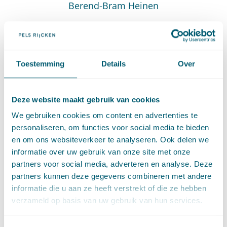
Berend-Bram Heinen
Senior advocaat
E
:
Stuur een e-mail naar Berend-Bram Heinen
berend-bram.heinen@pelsrijcken.nl
T
:
Bel naar Berend-Bram Heinen
+31 70 515 3677
Toestemming
Details
Over
Deze website maakt gebruik van cookies
We gebruiken cookies om content en advertenties te
personaliseren, om functies voor social media te bieden
en om ons websiteverkeer te analyseren. Ook delen we
informatie over uw gebruik van onze site met onze
partners voor social media, adverteren en analyse. Deze
partners kunnen deze gegevens combineren met andere
informatie die u aan ze heeft verstrekt of die ze hebben
verzameld op basis van uw gebruik van hun services.