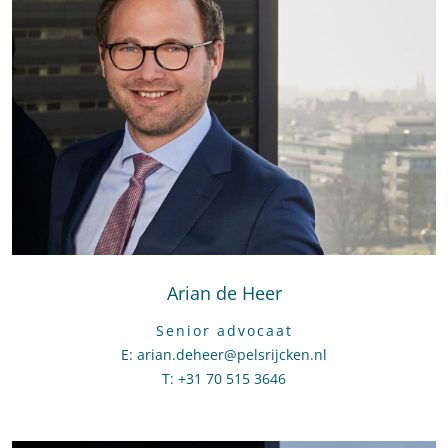
Arian de Heer
Senior advocaat
E
:
Stuur een e-mail naar Arian de Heer
arian.deheer@pelsrijcken.nl
T
:
Bel naar Arian de Heer
+31 70 515 3646