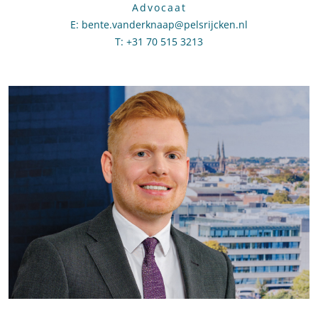
Advocaat
E
:
Stuur een e-mail naar Bente van der Knaap
bente.vanderknaap@pelsrijcken.nl
T
:
Bel naar Bente van der Knaap
+31 70 515 3213