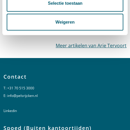
Selectie toestaan
Overtreding van bestuursverbod door
commanditaire vennoot
Weigeren
·
21 januari 2022
Arie Tervoort
Meer artikelen van Arie Tervoort
Contact
T:
+31 70 515 3000
E:
info@pelsrijcken.nl
Linkedin
Spoed (Buiten kantoortijden)