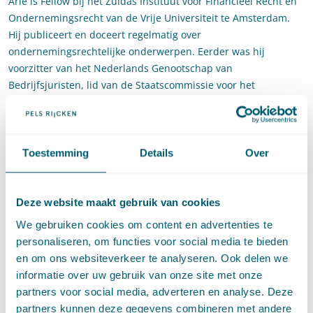
Arie is Fellow bij het Zuidas Instituut voor Financieel Recht en
Ondernemingsrecht van de Vrije Universiteit te Amsterdam.
Hij publiceert en doceert regelmatig over
ondernemingsrechtelijke onderwerpen. Eerder was hij
voorzitter van het Nederlands Genootschap van
Bedrijfsjuristen, lid van de Staatscommissie voor het
Internationaal Privaatrecht, lid van de Ministeriële Expertgroep
Vereenvoudiging en Flexibilisering B.V.-recht (Commissie-De
Kluiver), bestuurslid van de Nederlandse Juristen Vereniging
en voorzitter van de Stichting Pensioenfonds Provisum.
Toestemming
Details
Over
Contact
Deze website maakt gebruik van cookies
T
:
+31 70 515 3980
Bel naar Arie Tervoort
We gebruiken cookies om content en advertenties te
E
:
arie.tervoort@pelsrijcken.nl
Stuur een e-mail naar Arie Tervoor
personaliseren, om functies voor social media te bieden
LinkedIn
Ga naar het LinkedIn profiel van Arie Tervoort
en om ons websiteverkeer te analyseren. Ook delen we
informatie over uw gebruik van onze site met onze
partners voor social media, adverteren en analyse. Deze
partners kunnen deze gegevens combineren met andere