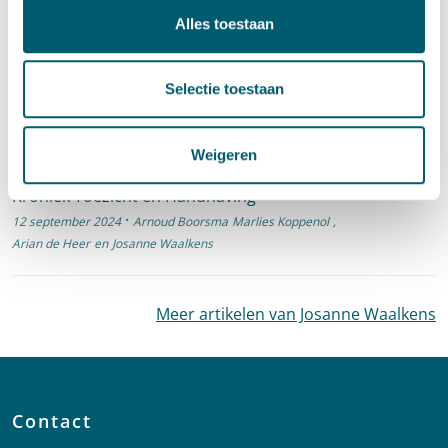
Artikelen door Josanne
Alles toestaan
Waalkens
Selectie toestaan
Bestuursrecht
·
Toezicht en handhaving
Weigeren
Publicatie Tijdschrift voor Financieel Recht:
Kroniek Toezicht en Handhaving
·
12 september 2024
Arnoud Boorsma
Marlies Koppenol
,
Arian de Heer
en
Josanne Waalkens
Meer artikelen van Josanne Waalkens
Contact