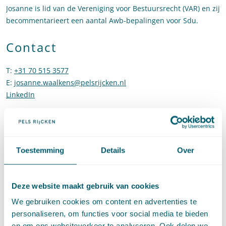
Josanne is lid van de Vereniging voor Bestuursrecht (VAR) en zij
becommentarieert een aantal Awb-bepalingen voor Sdu.
Contact
T
:
+31 70 515 3577
Bel naar Josanne Waalkens
E
:
josanne.waalkens@pelsrijcken.nl
Stuur een e-mail naar Josan
LinkedIn
Ga naar het LinkedIn profiel van Josanne Waalkens
Toestemming
Details
Over
Expertises
Deze website maakt gebruik van cookies
Toezicht en handhaving
We gebruiken cookies om content en advertenties te
personaliseren, om functies voor social media te bieden
en om ons websiteverkeer te analyseren. Ook delen we