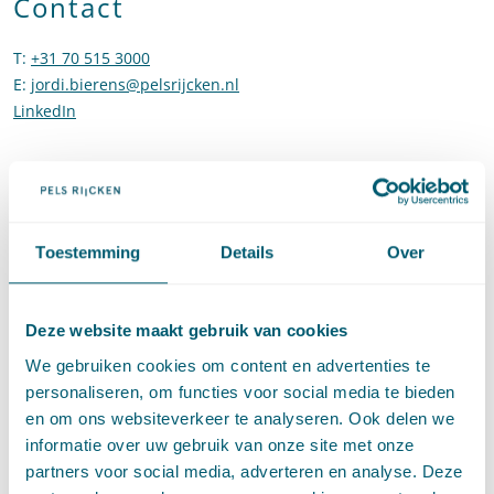
Contact
T
:
+31 70 515 3000
Bel naar Jordi Bierens
E
:
jordi.bierens@pelsrijcken.nl
Stuur een e-mail naar Jordi Bieren
LinkedIn
Ga naar het LinkedIn profiel van Jordi Bierens
Aanbevelingen
"Jordi Bierens actively thinks along with our in-house legal
Toestemming
Details
Over
department, aligning his expertise with our business
context. It is also clear that Jordi is a true expert in his field,
and that combination of professionalism, clarity, and
Deze website maakt gebruik van cookies
partnership makes him different from competitors." -
Legal
500, 2026
We gebruiken cookies om content en advertenties te
"Jordi Bierens is a highly knowledgeable and flexible lawyer,
personaliseren, om functies voor social media te bieden
with excellent communication skills. He explains the case,
en om ons websiteverkeer te analyseren. Ook delen we
its chances, and potential developments in a clear and
informatie over uw gebruik van onze site met onze
accessible way, which fosters trust and understanding."
-
partners voor social media, adverteren en analyse. Deze