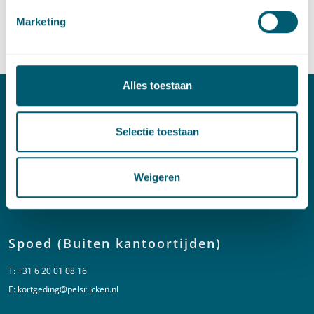
Marketing
Provincies en gemeenten
Alles toestaan
Contact
Selectie toestaan
T:
+31 70 515 3000
E:
info@pelsrijcken.nl
Weigeren
Linkedin
Spoed (Buiten kantoortijden)
T:
+31 6 20 01 08 16
E:
kortgeding@pelsrijcken.nl