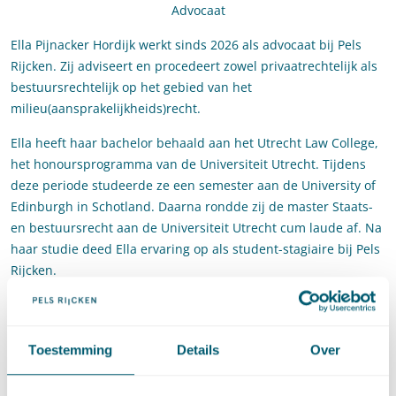
Advocaat
Ella Pijnacker Hordijk werkt sinds 2026 als advocaat bij Pels
Rijcken. Zij adviseert en procedeert zowel privaatrechtelijk als
bestuursrechtelijk op het gebied van het
milieu(aansprakelijkheids)recht.
Ella heeft haar bachelor behaald aan het Utrecht Law College,
het honoursprogramma van de Universiteit Utrecht. Tijdens
deze periode studeerde ze een semester aan de University of
Edinburgh in Schotland. Daarna rondde zij de master Staats-
en bestuursrecht aan de Universiteit Utrecht cum laude af. Na
haar studie deed Ella ervaring op als student-stagiaire bij Pels
Rijcken.
Contact
Toestemming
Details
Over
E
:
ella.pijnackerhordijk@pelsrijcken.nl
Stuur een e-mail naar Ella 
LinkedIn
Ga naar het LinkedIn profiel van Ella Pijnacker Hordijk