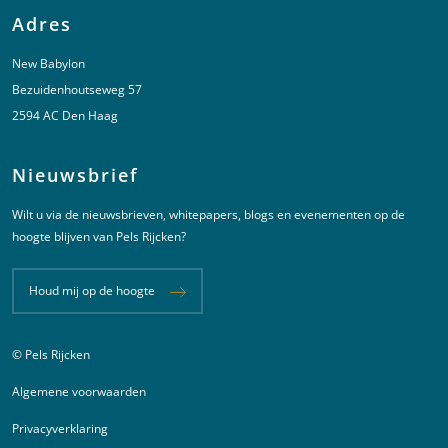
Adres
New Babylon
Bezuidenhoutseweg 57
2594 AC Den Haag
Nieuwsbrief
Wilt u via de nieuwsbrieven, whitepapers, blogs en evenementen op de
hoogte blijven van Pels Rijcken?
Houd mij op de hoogte
© Pels Rijcken
Juridische informatie
Algemene voorwaarden
Privacyverklaring