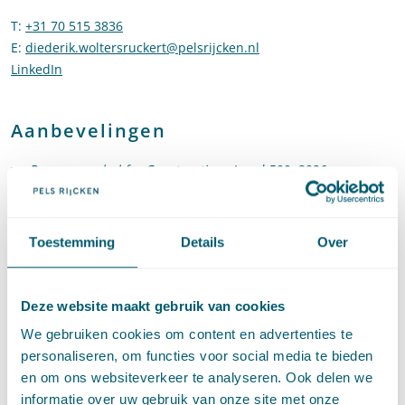
T
:
+31 70 515 3836
Bel naar Diederik Wolters Rückert
E
:
diederik.woltersruckert@pelsrijcken.nl
Stuur een e-mail naar D
LinkedIn
Ga naar het LinkedIn profiel van Diederik Wolters Rücker
Aanbevelingen
Recommended for Construction
- Legal 500, 2026
Toestemming
Details
Over
Expertises
Deze website maakt gebruik van cookies
We gebruiken cookies om content en advertenties te
personaliseren, om functies voor social media te bieden
Aanbestedingsrecht
en om ons websiteverkeer te analyseren. Ook delen we
informatie over uw gebruik van onze site met onze