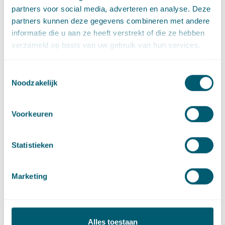
partners voor social media, adverteren en analyse. Deze
Bouwrecht
partners kunnen deze gegevens combineren met andere
informatie die u aan ze heeft verstrekt of die ze hebben
verzameld op basis van uw gebruik van hun services.
Litigation and Arbitration
Toestemmingsselectie
Noodzakelijk
Sector
Voorkeuren
Centrale overheid
Statistieken
Provincies en gemeenten
Marketing
Artikelen door Diederik
Alles toestaan