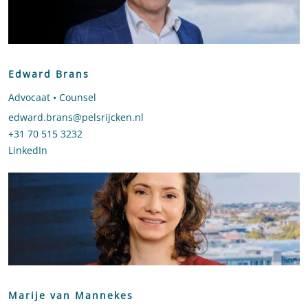
Edward Brans
Advocaat • Counsel
Stuur een e-mail naar Edward Brans
edward.brans@pelsrijcken.nl
Bel naar Edward Brans
+31 70 515 3232
LinkedIn
profiel van Edward Brans
Marije van Mannekes