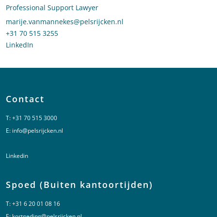
Professional Support Lawyer
Stuur een e-mail naar Marije van Mannekes
marije.vanmannekes@pelsrijcken.nl
Bel naar Marije van Mannekes
+31 70 515 3255
LinkedIn
profiel van Marije van Mannekes
Contact
T:
+31 70 515 3000
E:
info@pelsrijcken.nl
Linkedin
Spoed (Buiten kantoortijden)
T:
+31 6 20 01 08 16
E:
kortgeding@pelsrijcken.nl