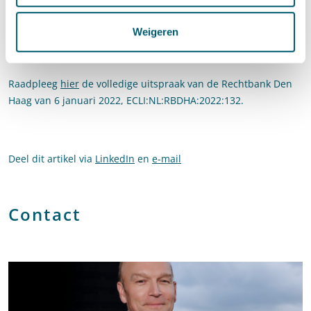
inrichting minimaal 30 jaar op volle capaciteit kan draaien. Het
bestreden besluit berust wat betreft de winningstermijn
Weigeren
daarmee dus niet op een draagkrachtige motivering, welk
gebrek de minister moet herstellen.
Raadpleeg
hier
de volledige uitspraak van de Rechtbank Den
Haag van 6 januari 2022, ECLI:NL:RBDHA:2022:132.
Deel dit artikel via
LinkedIn
en
e-mail
Contact