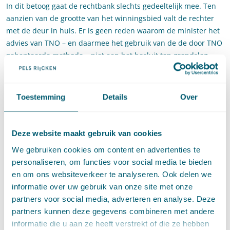
In dit betoog gaat de rechtbank slechts gedeeltelijk mee. Ten
aanzien van de grootte van het winningsbied valt de rechter
met de deur in huis. Er is geen reden waarom de minister het
advies van TNO – en daarmee het gebruik van de de door TNO
gehanteerde methode – niet aan het besluit ten grondslag
mocht leggen. Zo is het door Green Well Westland zelf
aangevoerde rapport niet opgesteld door een geoloog, is het
niet gebaseerd op eigen onderzoek of modellering en voorziet
Toestemming
Details
Over
het niet in een objectieve en toetsbare onderbouwing. De
aangedragen informatie is bovendien niet concreet genoeg om
aan te tonen dat deze methode in deze zaak niet geschikt is
Deze website maakt gebruik van cookies
om het winningsgebied te bepalen.
We gebruiken cookies om content en advertenties te
Verder ziet de rechtbank ook geen aanleiding om aan te
personaliseren, om functies voor social media te bieden
nemen dat de wijze waarop het winningsgebied is begrensd
en om ons websiteverkeer te analyseren. Ook delen we
zal leiden tot een risico op interferentie. De minister heeft
informatie over uw gebruik van onze site met onze
immers op de zitting toegelicht dat het gebied verticaal is
partners voor social media, adverteren en analyse. Deze
begrensd om de mogelijkheid open te houden om voor
partners kunnen deze gegevens combineren met andere
verschillende diepten een winningsvergunning te verlenen. De
informatie die u aan ze heeft verstrekt of die ze hebben