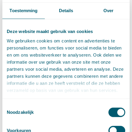
Toestemming
Details
Over
Hoewel het aantal veranderingen in de aanvraag groot lijkt,
overweegt de Afdeling dat geen sprake is van een nieuwe
aanvraag. Er is ‘slechts’ sprake van een gewijzigde aanvraag.
Deze website maakt gebruik van cookies
Over de wijzigingen in de aanvraag oordeelt de Afdeling als
We gebruiken cookies om content en advertenties te
volgt. Het is na het ter inzage leggen van een ontwerpbesluit
personaliseren, om functies voor social media te bieden
niet meer geoorloofd om een aanvraag te wijzigen en aan te
en om ons websiteverkeer te analyseren. Ook delen we
vullen, zonder dat een nieuw ontwerpbesluit ter inzage wordt
informatie over uw gebruik van onze site met onze
gelegd. Dit is enkel anders wanneer de wijziging van
partners voor social media, adverteren en analyse. Deze
ondergeschikte aard is of aannemelijk is dat derden daardoor
partners kunnen deze gegevens combineren met andere
niet worden benadeeld. Uit vaste jurisprudentie van de
informatie die u aan ze heeft verstrekt of die ze hebben
Afdeling volgt dat per geval moet worden beoordeeld of sprake
verzameld op basis van uw gebruik van hun services.
is van wijzigingen van ondergeschikte aard (zie bijvoorbeeld
de
uitspraak
van de Afdeling op 27 februari 2013).
Toestemmingsselectie
In dit geval waren de wijzigingen volgens de Afdeling niet van
Noodzakelijk
ondergeschikte aard. Er zijn wezenlijke aanpassingen
aangebracht, zoals blijkt uit de ruimtelijke onderbouwing en
Voorkeuren
diverse onderzoeksrapporten. Daarnaast acht de Afdeling het