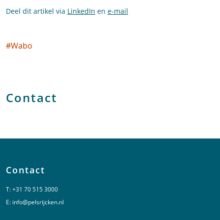
Deel dit artikel via
LinkedIn
en
e-mail
#
Wabo
Social tags
Contact
Contact
T:
+31 70 515 3000
E:
info@pelsrijcken.nl