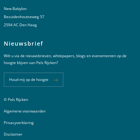
New Babylon
Bezuidenhoutseweg 57
2594 AC Den Haag
Nieuwsbrief
Wilt u via de nieuwsbrieven, whitepapers, blogs en evenementen op de
hoogte blijven van Pels Rijcken?
Houd mij op de hoogte
© Pels Rijcken
Juridische informatie
Algemene voorwaarden
Privacyverklaring
Disclaimer