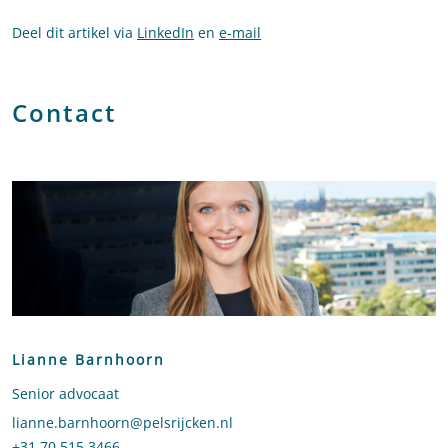
Deel dit artikel via
LinkedIn
en
e-mail
Contact
Lianne Barnhoorn
Senior advocaat
Stuur een e-mail naar Lianne Barnhoorn
lianne.barnhoorn@pelsrijcken.nl
Bel naar Lianne Barnhoorn
+31 70 515 3466